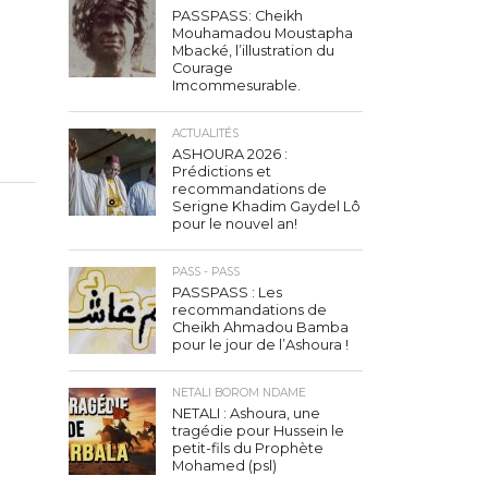
PASSPASS: Cheikh
Mouhamadou Moustapha
Mbacké, l’illustration du
Courage
Imcommesurable.
ACTUALITÉS
ASHOURA 2026 :
Prédictions et
recommandations de
Serigne Khadim Gaydel Lô
pour le nouvel an!
PASS - PASS
PASSPASS : Les
recommandations de
Cheikh Ahmadou Bamba
pour le jour de l’Ashoura !
NETALI BOROM NDAME
NETALI : Ashoura, une
tragédie pour Hussein le
petit-fils du Prophète
Mohamed (psl)