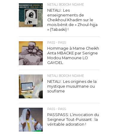
NETALI BOROM NDAME
NETALI : Les
enseignements de
Cheikhoul Khadim sur le
mois bénit de « Zhoul-hijja
» (Tabaski) !
PASS - PASS
Hommage à Mame Cheikh
Anta MBACKE par Serigne
Modou Mamoune LO
GAYDEL
NETALI BOROM NDAME
NETALI : Les origines de la
mystique musulmane ou
soufisme
PASS - PASS
PASSPASS: L’invocation du
Seigneur Tout-Puissant : la
véritable adoration !