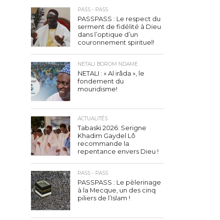
PASS - PASS
PASSPASS : Le respect du
serment de fidélité à Dieu
dans l’optique d’un
couronnement spirituel!
NETALI BOROM NDAME
NETALI : « Al irâda », le
fondement du
mouridisme!
ACTUALITÉS
Tabaski 2026: Serigne
Khadim Gaydel Lô
recommande la
repentance envers Dieu !
PASS - PASS
PASSPASS : Le pèlerinage
à la Mecque, un des cinq
piliers de l’Islam !