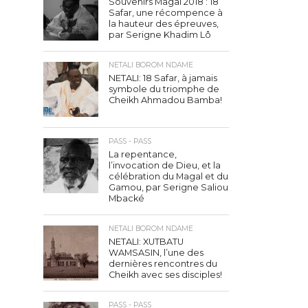
Souvenirs Magal 2018 : 18
Safar, une récompence à
la hauteur des épreuves,
par Serigne Khadim Lô
NETALI BOROM NDAME
NETALI: 18 Safar, à jamais
symbole du triomphe de
Cheikh Ahmadou Bamba!
PASS - PASS
La repentance,
l’invocation de Dieu, et la
célébration du Magal et du
Gamou, par Serigne Saliou
Mbacké
NETALI BOROM NDAME
NETALI: XUTBATU
WAMSASIN, l’une des
dernières rencontres du
Cheikh avec ses disciples!
PASS - PASS