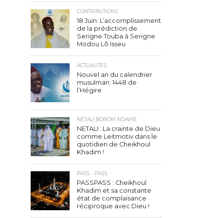
CONTRIBUTIONS
18 Juin: L’accomplissement
de la prédiction de
Serigne Touba à Serigne
Modou Lô Isseu
ACTUALITÉS
Nouvel an du calendrier
musulman: 1448 de
l’Hégire
NETALI BOROM NDAME
NETALI : La crainte de Dieu
comme Leitmotiv dans le
quotidien de Cheikhoul
Khadim !
PASS - PASS
PASSPASS : Cheikhoul
Khadim et sa constante
état de complaisance
réciproque avec Dieu !