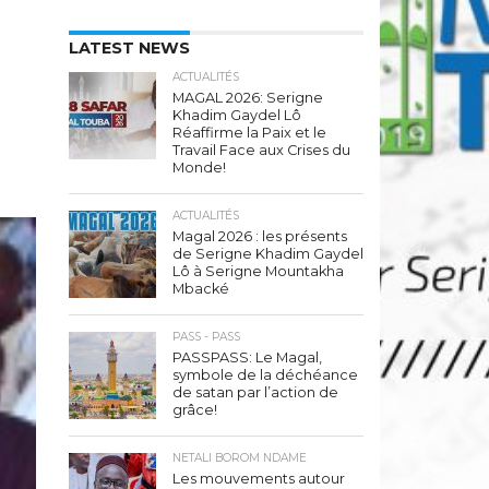
LATEST NEWS
ACTUALITÉS
MAGAL 2026: Serigne
Khadim Gaydel Lô
Réaffirme la Paix et le
Travail Face aux Crises du
Monde!
ACTUALITÉS
Magal 2026 : les présents
de Serigne Khadim Gaydel
Lô à Serigne Mountakha
Mbacké
PASS - PASS
PASSPASS: Le Magal,
symbole de la déchéance
de satan par l’action de
grâce!
NETALI BOROM NDAME
Les mouvements autour