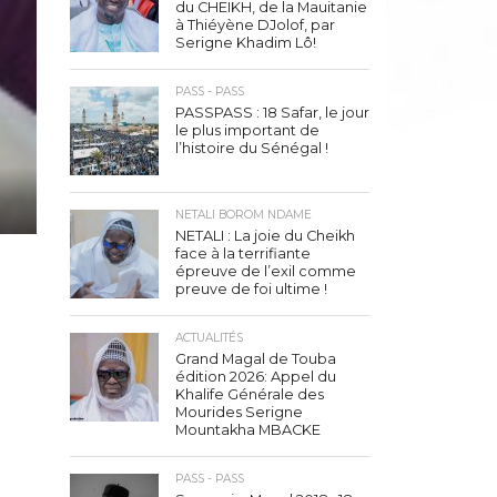
du CHEIKH, de la Mauitanie
à Thiéyène DJolof, par
Serigne Khadim Lô!
PASS - PASS
PASSPASS : 18 Safar, le jour
le plus important de
l’histoire du Sénégal !
NETALI BOROM NDAME
NETALI : La joie du Cheikh
face à la terrifiante
épreuve de l’exil comme
preuve de foi ultime !
ACTUALITÉS
Grand Magal de Touba
édition 2026: Appel du
Khalife Générale des
Mourides Serigne
Mountakha MBACKE
PASS - PASS