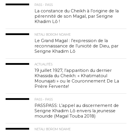
PASS - PASS
La constance du Cheikh à l’origine de la
pérennité de son Magal, par Serigne
Khadim Lô !
NETALI BOROM NDAME
Le Grand Magal : l’expression de la
reconnaissance de l’unicité de Dieu, par
Serigne Khadim Lô
ACTUALITÉS
19 juillet 1927, l’apparition du dernier
Khassida du Cheikh: « Khatimatoul
Mounajati » ou le Couronnement De La
Prière Fervente!
PASS - PASS
PASSPASS: L’appel au discernement de
Serigne Khadim Lô envers la jeunesse
mouride (Magal Touba 2018)
NETALI BOROM NDAME