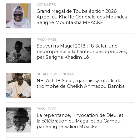
ACTUALITÉS
Grand Magal de Touba édition 2026:
Appel du Khalife Générale des Mourides
Serigne Mountakha MBACKE
PASS - PASS
Souvenirs Magal 2018 : 18 Safar, une
récompence à la hauteur des épreuves,
par Serigne Khadim Lô
NETALI BOROM NDAME
NETALI: 18 Safar, à jamais symbole du
triomphe de Cheikh Ahmadou Bamba!
PASS - PASS
La repentance, l’invocation de Dieu, et
la célébration du Magal et du Gamou,
par Serigne Saliou Mbacké