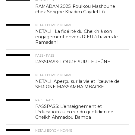
ACTUALITÉS
RAMADAN 2025: Foulkou Mashoune
chez Serigne Khadim Gaydel Lô
NETALI BOROM NDAME
NETALI : La fidélité du Cheikh à son
engagement envers DIEU à travers le
Ramadan !
PASS - PASS
PASSPASS: LOUPE SUR LE JEÛNE
NETALI BOROM NDAME
NETALI: Aperçu sur la vie et l’œuvre de
SERIGNE MASSAMBA MBACKE
PASS - PASS
PASSPASS: L’enseignement et
l’éducation au cœur du quotidien de
Cheikh Ahmadou Bamba
NETALI BOROM NDAME