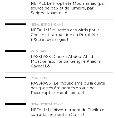
NETALI: Le Prophète Moumamad (psl)
source de paix et de lumière, par
Serigne Khadim Lô
NETALI BOROM NDAME
NETALI : L’utilisation des wirds par le
Cheikh et l’apparition du Prophète
(PSL) et des anges !
PASS - PASS
PASSPASS : Cheikh Abdoul Ahad
Mbacké raconté par Serigne Khadim
Gaydel Lô!
PASS - PASS
PASSPASS : Le mouridisme ou la quête
des qualités éminentes en vue de
l’accomplissement spirituel !
NETALI BOROM NDAME
NETALI : Le discernement du Cheikh et
son attachement au Coran !