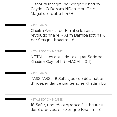
Discours Intégral de Serigne Khadim
Gayde LO Borom NDame au Grand
Magal de Touba 1447H
PASS - PASS
Cheikh Ahmadou Bamba le saint
révolutionnaire: « Xam Bamba jott na »,
par Serigne Khadim Lô
NETALI BOROM NDAME
NETALI: Les dons de l’exil, par Serigne
Khadim Gaydel Lô (MAGAL 2011)
PASS - PASS
PASSPASS : 18 Safar, jour de déclaration
d’indépendance par Serigne Khadim Lô
!
NETALI BOROM NDAME
18 Safar, une récompence à la hauteur
des épreuves, par Serigne Khadim Lô