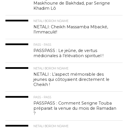
Maskhoune de Bakhdad, par Serigne
Khadim Lô
NETALI BOROM NDAME
NETALI: Cheikh Massamba Mbacké,
l’immaculé!
PASS - PASS
PASSPASS : Le jeûne, de vertus
médicinales à l’élévation spirituel !
NETALI BOROM NDAME
NETALI : L’aspect mémorable des
jeunes qui côtoyaient directement le
Cheikh !
PASS - PASS
PASSPASS : Comment Serigne Touba
préparait la venue du mois de Ramadan
?
NETALI BOROM NDAME