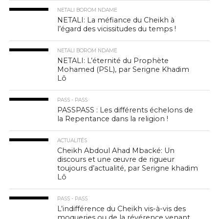
NETALI BOROM NDAME
NETALI: La méfiance du Cheikh à
l’égard des vicissitudes du temps !
NETALI BOROM NDAME
NETALI: L’éternité du Prophète
Mohamed (PSL), par Serigne Khadim
Lô
PASS - PASS
PASSPASS : Les différents échelons de
la Repentance dans la religion !
ACTUALITÉS
Cheikh Abdoul Ahad Mbacké: Un
discours et une œuvre de rigueur
toujours d’actualité, par Serigne khadim
Lô
PASS - PASS
L’indifférence du Cheikh vis-à-vis des
moqueries ou de la révérence venant