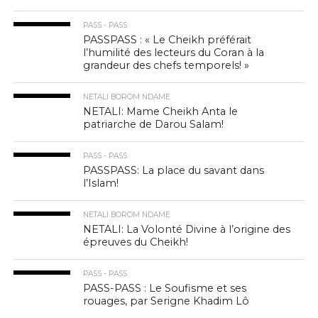
PASS - PASS
PASSPASS : « Le Cheikh préférait
l’humilité des lecteurs du Coran à la
grandeur des chefs temporels! »
NETALI BOROM NDAME
NETALI: Mame Cheikh Anta le
patriarche de Darou Salam!
PASS - PASS
PASSPASS: La place du savant dans
l’Islam!
NETALI BOROM NDAME
NETALI: La Volonté Divine à l’origine des
épreuves du Cheikh!
PASS - PASS
PASS-PASS : Le Soufisme et ses
rouages, par Serigne Khadim Lô