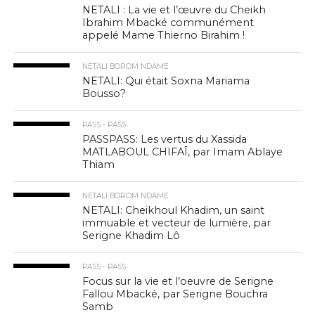
NETALI : La vie et l’œuvre du Cheikh
Ibrahim Mbacké communément
appelé Mame Thierno Birahim !
NETALI BOROM NDAME
NETALI: Qui était Soxna Mariama
Bousso?
PASS - PASS
PASSPASS: Les vertus du Xassida
MATLABOUL CHIFAÎ, par Imam Ablaye
Thiam
NETALI BOROM NDAME
NETALI: Cheikhoul Khadim, un saint
immuable et vecteur de lumière, par
Serigne Khadim Lô
PASS - PASS
Focus sur la vie et l’oeuvre de Serigne
Fallou Mbacké, par Serigne Bouchra
Samb