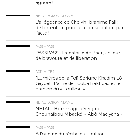
agréée !
NETALI BOROM NDAME
L’allégeance de Cheikh Ibrahima Fall :
de l’intention pure à la consécration par
l’acte !
PASS - PASS
PASSPASS : La bataille de Badr, un jour
de bravoure et de libération!
ACTUALITÉS
[Lumières de la Foi] Serigne Khadim Lô
Gaydel : L’âme de Touba Bakhdad et le
gardien du « Foulkou »
NETALI BOROM NDAME
NETALI: Hommage à Serigne
Chouhaïbou Mbacké, « Abô Madiyàna »
PASS - PASS
A l’origine du récital du Foulkou