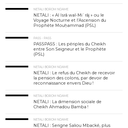
NETALI BOROM NDAME
NETALI : « Al Isrâ wal-Miʿrâj » ou le
Voyage Nocturne et l’Ascension du
Prophète Mouḥammad (PSL)
PASS - PASS
PASSPASS : Les périples du Cheikh
entre Son Seigneur et le Prophète
(PSL)
NETALI BOROM NDAME
NETALI : Le refus du Cheikh de recevoir
la pension des colons, par devoir de
reconnaissance envers Dieu !
NETALI BOROM NDAME
NETALI : La dimension sociale de
Cheikh Ahmadou Bamba !
NETALI BOROM NDAME
NETALI : Serigne Saliou Mbacké, plus