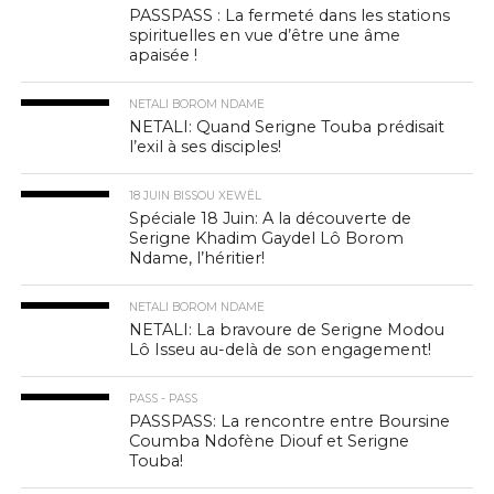
PASSPASS : La fermeté dans les stations
spirituelles en vue d’être une âme
apaisée !
NETALI BOROM NDAME
NETALI: Quand Serigne Touba prédisait
l’exil à ses disciples!
18 JUIN BISSOU XEWËL
Spéciale 18 Juin: A la découverte de
Serigne Khadim Gaydel Lô Borom
Ndame, l’héritier!
NETALI BOROM NDAME
NETALI: La bravoure de Serigne Modou
Lô Isseu au-delà de son engagement!
PASS - PASS
PASSPASS: La rencontre entre Boursine
Coumba Ndofène Diouf et Serigne
Touba!