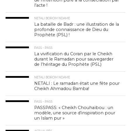
de l’intention pure à la consécration par
l’acte !
NETALI BOROM NDAME
La bataille de Badr : une illustration de la
profonde connaissance de Dieu du
Prophète (PSL) !
PASS - PASS
La vivification du Coran par le Cheikh
durant le Ramadan pour sauvegarder
de l’héritage du Prophète (PSL)
NETALI BOROM NDAME
NETALI : Le ramadan était une fête pour
Cheikh Ahmadou Bamba!
PASS - PASS
PASSPASS: « Cheikh Chouhaïbou : un
modèle, une source d’inspiration pour
un Islam pur »