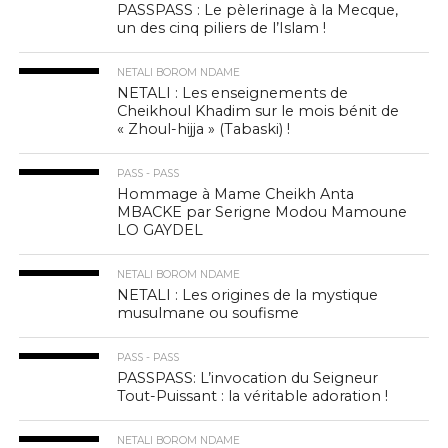
PASSPASS : Le pèlerinage à la Mecque,
un des cinq piliers de l’Islam !
NETALI BOROM NDAME
NETALI : Les enseignements de
Cheikhoul Khadim sur le mois bénit de
« Zhoul-hijja » (Tabaski) !
PASS - PASS
Hommage à Mame Cheikh Anta
MBACKE par Serigne Modou Mamoune
LO GAYDEL
NETALI BOROM NDAME
NETALI : Les origines de la mystique
musulmane ou soufisme
PASS - PASS
PASSPASS: L’invocation du Seigneur
Tout-Puissant : la véritable adoration !
NETALI BOROM NDAME