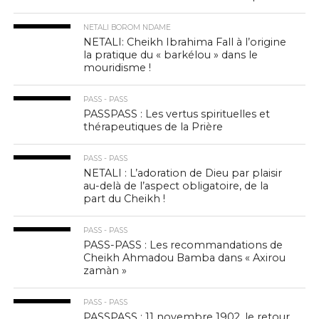
NETALI BOROM NDAME
NETALI: Cheikh Ibrahima Fall à l’origine
la pratique du « barkélou » dans le
mouridisme !
PASS - PASS
PASSPASS : Les vertus spirituelles et
thérapeutiques de la Prière
PASS - PASS
NETALI : L’adoration de Dieu par plaisir
au-delà de l’aspect obligatoire, de la
part du Cheikh !
PASS - PASS
PASS-PASS : Les recommandations de
Cheikh Ahmadou Bamba dans « Axirou
zamàn »
PASS - PASS
PASSPASS : 11 novembre 1902, le retour