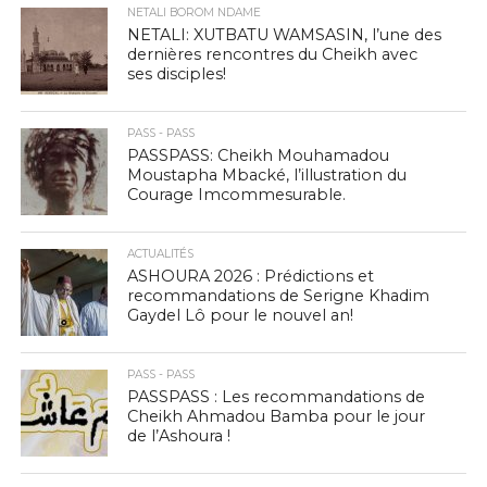
NETALI BOROM NDAME
NETALI: XUTBATU WAMSASIN, l’une des
dernières rencontres du Cheikh avec
ses disciples!
PASS - PASS
PASSPASS: Cheikh Mouhamadou
Moustapha Mbacké, l’illustration du
Courage Imcommesurable.
ACTUALITÉS
ASHOURA 2026 : Prédictions et
recommandations de Serigne Khadim
Gaydel Lô pour le nouvel an!
PASS - PASS
PASSPASS : Les recommandations de
Cheikh Ahmadou Bamba pour le jour
de l’Ashoura !