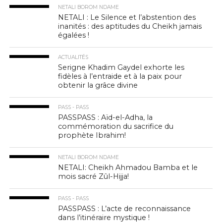
NETALI BOROM NDAME
NETALI : Le Silence et l’abstention des
inanités : des aptitudes du Cheikh jamais
égalées !
ACTUALITÉS
Serigne Khadim Gaydel exhorte les
fidèles à l’entraide et à la paix pour
obtenir la grâce divine
PASS - PASS
PASSPASS : Aïd-el-Adha, la
commémoration du sacrifice du
prophète Ibrahim!
NETALI BOROM NDAME
NETALI: Cheikh Ahmadou Bamba et le
mois sacré Zûl-Hijja!
PASS - PASS
PASSPASS : L’acte de reconnaissance
dans l’itinéraire mystique !