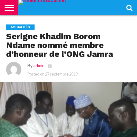
ACCUEIL
KHADIMRASSOUL
LE
ACTUALITÉS
CONTRIBUTIONS
PASS
NETALI
L’ISLAM
VIDÉOS
ACTUALITÉS
MOURIDISME
–
BOROM
Serigne Khadim Borom
PASS
NDAME
Ndame nommé membre
d’honneur de l’ONG Jamra
By
admin
Posted on
27 septembre 2019