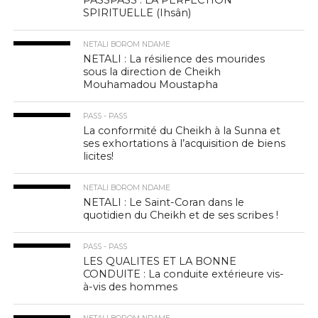
PASSPASS : LA PERFECTION
SPIRITUELLE (Ihsân)
NETALI BOROM NDAME
NETALI : La résilience des mourides
sous la direction de Cheikh
Mouhamadou Moustapha
PASS - PASS
La conformité du Cheikh à la Sunna et
ses exhortations à l’acquisition de biens
licites!
NETALI BOROM NDAME
NETALI : Le Saint-Coran dans le
quotidien du Cheikh et de ses scribes !
PASS - PASS
LES QUALITES ET LA BONNE
CONDUITE : La conduite extérieure vis-
à-vis des hommes