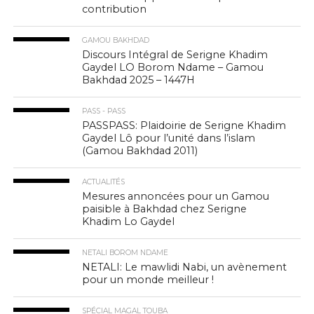
contribution
GAMOU BAKHDAD
Discours Intégral de Serigne Khadim
Gaydel LO Borom Ndame – Gamou
Bakhdad 2025 – 1447H
PASS - PASS
PASSPASS: Plaidoirie de Serigne Khadim
Gaydel Lô pour l’unité dans l’islam
(Gamou Bakhdad 2011)
ACTUALITÉS
Mesures annoncées pour un Gamou
paisible à Bakhdad chez Serigne
Khadim Lo Gaydel
NETALI BOROM NDAME
NETALI: Le mawlidi Nabi, un avènement
pour un monde meilleur !
SPÉCIAL MAGAL TOUBA