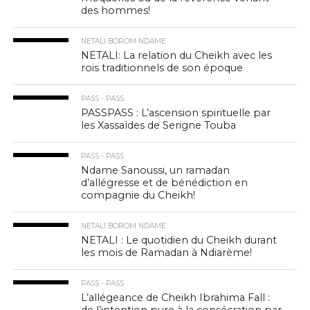
des hommes!
NETALI BOROM NDAME
NETALI: La relation du Cheikh avec les
rois traditionnels de son époque
PASS - PASS
PASSPASS : L’ascension spirituelle par
les Xassaïdes de Serigne Touba
PASS - PASS
Ndame Sanoussi, un ramadan
d’allégresse et de bénédiction en
compagnie du Cheikh!
NETALI BOROM NDAME
NETALI : Le quotidien du Cheikh durant
les mois de Ramadan à Ndiarème!
PASS - PASS
L’allégeance de Cheikh Ibrahima Fall :