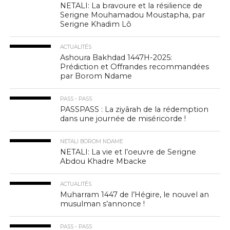
NETALI: La bravoure et la résilience de
Serigne Mouhamadou Moustapha, par
Serigne Khadim Lô
ACTUALITÉS
Ashoura Bakhdad 1447H-2025:
Prédiction et Offrandes recommandées
par Borom Ndame
PASS - PASS
PASSPASS : La ziyârah de la rédemption
dans une journée de miséricorde !
NETALI BOROM NDAME
NETALI: La vie et l’oeuvre de Serigne
Abdou Khadre Mbacke
ACTUALITÉS
Muharram 1447 de l’Hégire, le nouvel an
musulman s’annonce !
PASS - PASS