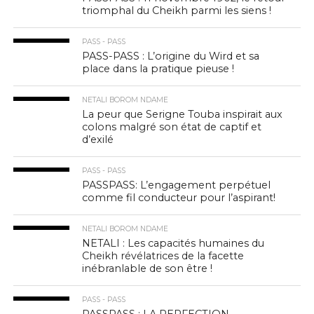
triomphal du Cheikh parmi les siens !
PASS - PASS
PASS-PASS : L’origine du Wird et sa
place dans la pratique pieuse !
NETALI BOROM NDAME
La peur que Serigne Touba inspirait aux
colons malgré son état de captif et
d’exilé
PASS - PASS
PASSPASS: L’engagement perpétuel
comme fil conducteur pour l’aspirant!
NETALI BOROM NDAME
NETALI : Les capacités humaines du
Cheikh révélatrices de la facette
inébranlable de son être !
PASS - PASS