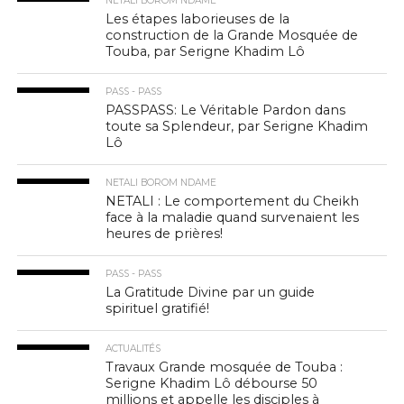
NETALI BOROM NDAME
Les étapes laborieuses de la
construction de la Grande Mosquée de
Touba, par Serigne Khadim Lô
PASS - PASS
PASSPASS: Le Véritable Pardon dans
toute sa Splendeur, par Serigne Khadim
Lô
NETALI BOROM NDAME
NETALI : Le comportement du Cheikh
face à la maladie quand survenaient les
heures de prières!
PASS - PASS
La Gratitude Divine par un guide
spirituel gratifié!
ACTUALITÉS
Travaux Grande mosquée de Touba :
Serigne Khadim Lô débourse 50
millions et appelle les disciples à