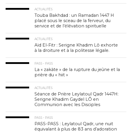
ACTUALITÉS
Touba Bakhdad : un Ramadan 1447 H
placé sous le sceau de la ferveur, du
service et de l’élévation spirituelle
ACTUALITÉS
Aïd El-Fitr : Serigne Khadim Lô exhorte
à la droiture et à la politesse légale.
PASS - PASS
La « zakàte » de la rupture du jeûne et la
prière du « hiit »
ACTUALITÉS
Séance de Prière Leylatoul Qadr 1447H:
Serigne Khadim Gaydel LÔ en
Communion avec les Disciples
PASS - PASS
PASS-PASS : Leylatoul Qadr, une nuit
équivalant à plus de 83 ans d’adoration