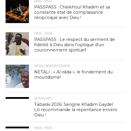
PASS - PASS
PASSPASS : Cheikhoul Khadim et sa
constante état de complaisance
réciproque avec Dieu !
PASS - PASS
PASSPASS : Le respect du serment de
fidélité à Dieu dans l’optique d’un
couronnement spirituel!
NETALI BOROM NDAME
NETALI : « Al irâda », le fondement du
mouridisme!
ACTUALITÉS
Tabaski 2026: Serigne Khadim Gaydel
Lô recommande la repentance envers
Dieu !
PASS - PASS