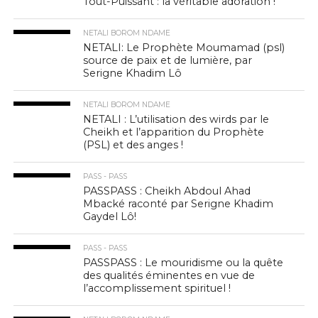
Tout-Puissant : la véritable adoration !
NETALI BOROM NDAME
NETALI: Le Prophète Moumamad (psl)
source de paix et de lumière, par
Serigne Khadim Lô
NETALI BOROM NDAME
NETALI : L’utilisation des wirds par le
Cheikh et l’apparition du Prophète
(PSL) et des anges !
PASS - PASS
PASSPASS : Cheikh Abdoul Ahad
Mbacké raconté par Serigne Khadim
Gaydel Lô!
PASS - PASS
PASSPASS : Le mouridisme ou la quête
des qualités éminentes en vue de
l’accomplissement spirituel !