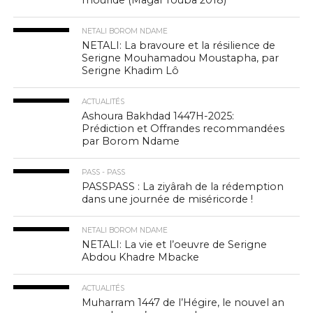
mouride (Magal Touba 2018)
NETALI BOROM NDAME
NETALI: La bravoure et la résilience de
Serigne Mouhamadou Moustapha, par
Serigne Khadim Lô
ACTUALITÉS
Ashoura Bakhdad 1447H-2025:
Prédiction et Offrandes recommandées
par Borom Ndame
PASS - PASS
PASSPASS : La ziyârah de la rédemption
dans une journée de miséricorde !
NETALI BOROM NDAME
NETALI: La vie et l’oeuvre de Serigne
Abdou Khadre Mbacke
ACTUALITÉS
Muharram 1447 de l’Hégire, le nouvel an