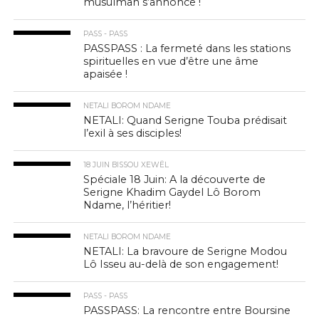
musulman s’annonce !
PASS - PASS
PASSPASS : La fermeté dans les stations
spirituelles en vue d’être une âme
apaisée !
NETALI BOROM NDAME
NETALI: Quand Serigne Touba prédisait
l’exil à ses disciples!
18 JUIN BISSOU XEWËL
Spéciale 18 Juin: A la découverte de
Serigne Khadim Gaydel Lô Borom
Ndame, l’héritier!
NETALI BOROM NDAME
NETALI: La bravoure de Serigne Modou
Lô Isseu au-delà de son engagement!
PASS - PASS
PASSPASS: La rencontre entre Boursine