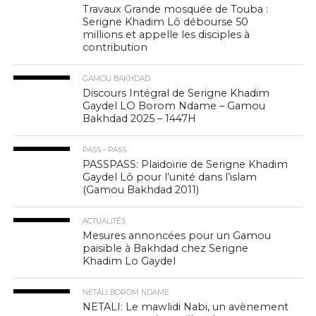
Travaux Grande mosquée de Touba :
Serigne Khadim Lô débourse 50
millions et appelle les disciples à
contribution
GAMOU BAKHDAD
Discours Intégral de Serigne Khadim
Gaydel LO Borom Ndame – Gamou
Bakhdad 2025 – 1447H
PASS - PASS
PASSPASS: Plaidoirie de Serigne Khadim
Gaydel Lô pour l’unité dans l’islam
(Gamou Bakhdad 2011)
ACTUALITÉS
Mesures annoncées pour un Gamou
paisible à Bakhdad chez Serigne
Khadim Lo Gaydel
NETALI BOROM NDAME
NETALI: Le mawlidi Nabi, un avènement