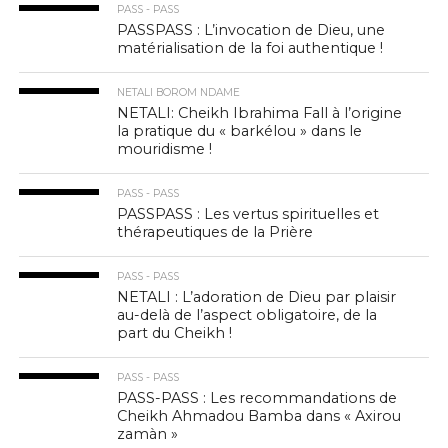
PASS - PASS
PASSPASS : L’invocation de Dieu, une
matérialisation de la foi authentique !
NETALI BOROM NDAME
NETALI: Cheikh Ibrahima Fall à l’origine
la pratique du « barkélou » dans le
mouridisme !
PASS - PASS
PASSPASS : Les vertus spirituelles et
thérapeutiques de la Prière
PASS - PASS
NETALI : L’adoration de Dieu par plaisir
au-delà de l’aspect obligatoire, de la
part du Cheikh !
PASS - PASS
PASS-PASS : Les recommandations de
Cheikh Ahmadou Bamba dans « Axirou
zamàn »