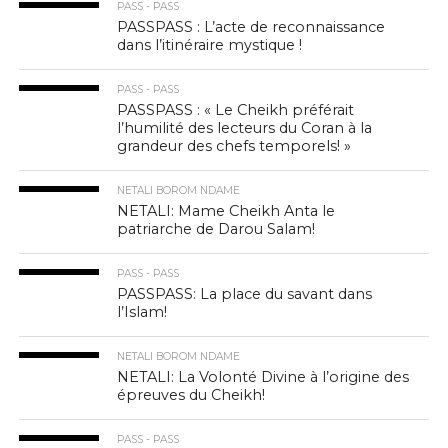
PASS - PASS
PASSPASS : L’acte de reconnaissance
dans l’itinéraire mystique !
PASS - PASS
PASSPASS : « Le Cheikh préférait
l’humilité des lecteurs du Coran à la
grandeur des chefs temporels! »
NETALI BOROM NDAME
NETALI: Mame Cheikh Anta le
patriarche de Darou Salam!
PASS - PASS
PASSPASS: La place du savant dans
l’Islam!
NETALI BOROM NDAME
NETALI: La Volonté Divine à l’origine des
épreuves du Cheikh!
PASS - PASS