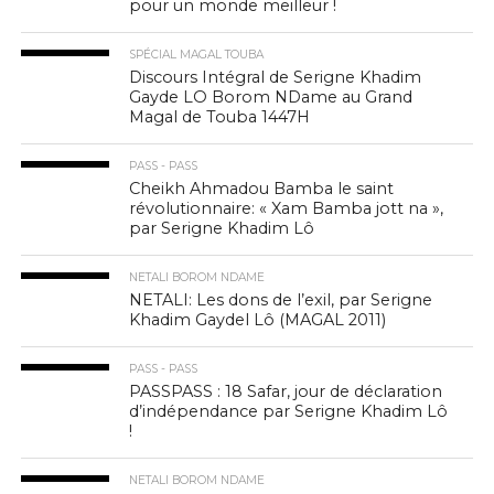
pour un monde meilleur !
SPÉCIAL MAGAL TOUBA
Discours Intégral de Serigne Khadim
Gayde LO Borom NDame au Grand
Magal de Touba 1447H
PASS - PASS
Cheikh Ahmadou Bamba le saint
révolutionnaire: « Xam Bamba jott na »,
par Serigne Khadim Lô
NETALI BOROM NDAME
NETALI: Les dons de l’exil, par Serigne
Khadim Gaydel Lô (MAGAL 2011)
PASS - PASS
PASSPASS : 18 Safar, jour de déclaration
d’indépendance par Serigne Khadim Lô
!
NETALI BOROM NDAME