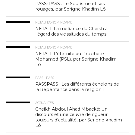
PASS-PASS : Le Soufisme et ses
rouages, par Serigne Khadim Lô
NETALI BOROM NDAME
NETALI: La méfiance du Cheikh à
l’égard des vicissitudes du temps !
NETALI BOROM NDAME
NETALI: L’éternité du Prophète
Mohamed (PSL), par Serigne Khadim
Lô
PASS - PASS
PASSPASS : Les différents échelons de
la Repentance dans la religion !
ACTUALITÉS
Cheikh Abdoul Ahad Mbacké: Un
discours et une œuvre de rigueur
toujours d’actualité, par Serigne khadim
Lô