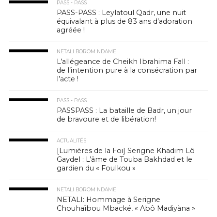
PASS - PASS
PASS-PASS : Leylatoul Qadr, une nuit
équivalant à plus de 83 ans d’adoration
agréée !
NETALI BOROM NDAME
L’allégeance de Cheikh Ibrahima Fall :
de l’intention pure à la consécration par
l’acte !
PASS - PASS
PASSPASS : La bataille de Badr, un jour
de bravoure et de libération!
ACTUALITÉS
[Lumières de la Foi] Serigne Khadim Lô
Gaydel : L’âme de Touba Bakhdad et le
gardien du « Foulkou »
NETALI BOROM NDAME
NETALI: Hommage à Serigne
Chouhaïbou Mbacké, « Abô Madiyàna »