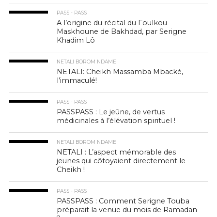
PASS - PASS
A l’origine du récital du Foulkou
Maskhoune de Bakhdad, par Serigne
Khadim Lô
NETALI BOROM NDAME
NETALI: Cheikh Massamba Mbacké,
l’immaculé!
PASS - PASS
PASSPASS : Le jeûne, de vertus
médicinales à l’élévation spirituel !
NETALI BOROM NDAME
NETALI : L’aspect mémorable des
jeunes qui côtoyaient directement le
Cheikh !
PASS - PASS
PASSPASS : Comment Serigne Touba
préparait la venue du mois de Ramadan