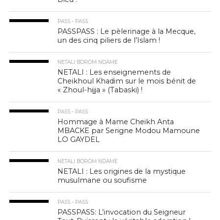
PASS - PASS
PASSPASS : Le pèlerinage à la Mecque,
un des cinq piliers de l’Islam !
NETALI BOROM NDAME
NETALI : Les enseignements de
Cheikhoul Khadim sur le mois bénit de
« Zhoul-hijja » (Tabaski) !
PASS - PASS
Hommage à Mame Cheikh Anta
MBACKE par Serigne Modou Mamoune
LO GAYDEL
NETALI BOROM NDAME
NETALI : Les origines de la mystique
musulmane ou soufisme
PASS - PASS
PASSPASS: L’invocation du Seigneur