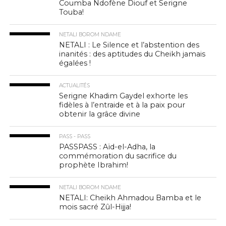
Coumba Ndofène Diouf et Serigne
Touba!
NETALI BOROM NDAME
NETALI : Le Silence et l’abstention des
inanités : des aptitudes du Cheikh jamais
égalées !
ACTUALITÉS
Serigne Khadim Gaydel exhorte les
fidèles à l’entraide et à la paix pour
obtenir la grâce divine
PASS - PASS
PASSPASS : Aïd-el-Adha, la
commémoration du sacrifice du
prophète Ibrahim!
NETALI BOROM NDAME
NETALI: Cheikh Ahmadou Bamba et le
mois sacré Zûl-Hijja!