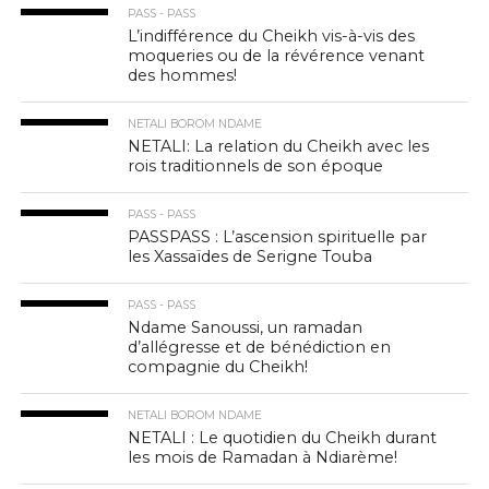
PASS - PASS
L’indifférence du Cheikh vis-à-vis des
moqueries ou de la révérence venant
des hommes!
NETALI BOROM NDAME
NETALI: La relation du Cheikh avec les
rois traditionnels de son époque
PASS - PASS
PASSPASS : L’ascension spirituelle par
les Xassaïdes de Serigne Touba
PASS - PASS
Ndame Sanoussi, un ramadan
d’allégresse et de bénédiction en
compagnie du Cheikh!
NETALI BOROM NDAME
NETALI : Le quotidien du Cheikh durant
les mois de Ramadan à Ndiarème!