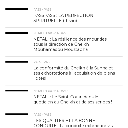
PASS - PASS
PASSPASS : LA PERFECTION
SPIRITUELLE (Ihsân)
NETALI BOROM NDAME
NETALI : La résilience des mourides
sous la direction de Cheikh
Mouhamadou Moustapha
PASS - PASS
La conformité du Cheikh à la Sunna et
ses exhortations à l’acquisition de biens
licites!
NETALI BOROM NDAME
NETALI : Le Saint-Coran dans le
quotidien du Cheikh et de ses scribes !
PASS - PASS
LES QUALITES ET LA BONNE
CONDUITE : La conduite extérieure vis-