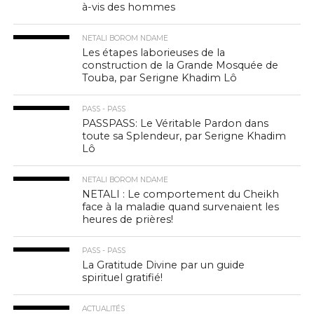
à-vis des hommes
NETALI BOROM NDAME
Les étapes laborieuses de la
construction de la Grande Mosquée de
Touba, par Serigne Khadim Lô
PASS - PASS
PASSPASS: Le Véritable Pardon dans
toute sa Splendeur, par Serigne Khadim
Lô
NETALI BOROM NDAME
NETALI : Le comportement du Cheikh
face à la maladie quand survenaient les
heures de prières!
PASS - PASS
La Gratitude Divine par un guide
spirituel gratifié!
ACTUALITÉS