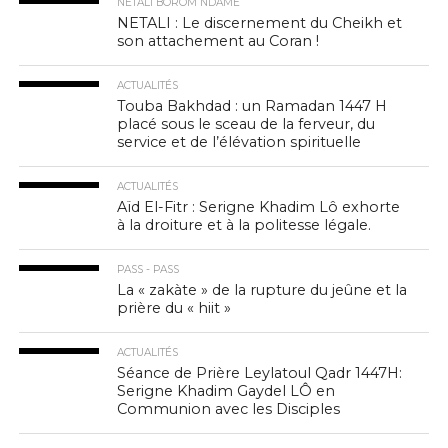
NETALI BOROM NDAME
NETALI : Le discernement du Cheikh et
son attachement au Coran !
ACTUALITÉS
Touba Bakhdad : un Ramadan 1447 H
placé sous le sceau de la ferveur, du
service et de l’élévation spirituelle
ACTUALITÉS
Aïd El-Fitr : Serigne Khadim Lô exhorte
à la droiture et à la politesse légale.
PASS - PASS
La « zakàte » de la rupture du jeûne et la
prière du « hiit »
ACTUALITÉS
Séance de Prière Leylatoul Qadr 1447H:
Serigne Khadim Gaydel LÔ en
Communion avec les Disciples