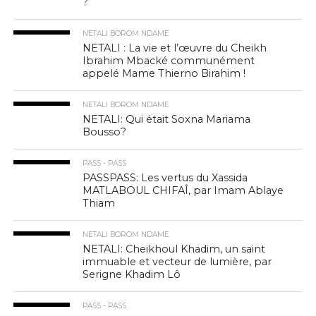
?
NETALI BOROM NDAME
NETALI : La vie et l’œuvre du Cheikh
Ibrahim Mbacké communément
appelé Mame Thierno Birahim !
NETALI BOROM NDAME
NETALI: Qui était Soxna Mariama
Bousso?
PASS - PASS
PASSPASS: Les vertus du Xassida
MATLABOUL CHIFAÎ, par Imam Ablaye
Thiam
NETALI BOROM NDAME
NETALI: Cheikhoul Khadim, un saint
immuable et vecteur de lumière, par
Serigne Khadim Lô
PASS - PASS