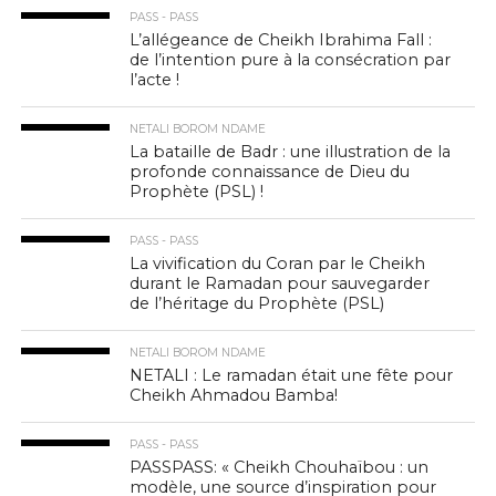
PASS - PASS
L’allégeance de Cheikh Ibrahima Fall :
de l’intention pure à la consécration par
l’acte !
NETALI BOROM NDAME
La bataille de Badr : une illustration de la
profonde connaissance de Dieu du
Prophète (PSL) !
PASS - PASS
La vivification du Coran par le Cheikh
durant le Ramadan pour sauvegarder
de l’héritage du Prophète (PSL)
NETALI BOROM NDAME
NETALI : Le ramadan était une fête pour
Cheikh Ahmadou Bamba!
PASS - PASS
PASSPASS: « Cheikh Chouhaïbou : un
modèle, une source d’inspiration pour