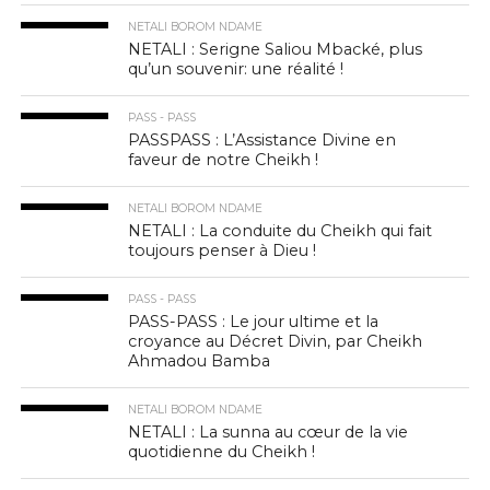
NETALI BOROM NDAME
NETALI : Serigne Saliou Mbacké, plus
qu’un souvenir: une réalité !
PASS - PASS
PASSPASS : L’Assistance Divine en
faveur de notre Cheikh !
NETALI BOROM NDAME
NETALI : La conduite du Cheikh qui fait
toujours penser à Dieu !
PASS - PASS
PASS-PASS : Le jour ultime et la
croyance au Décret Divin, par Cheikh
Ahmadou Bamba
NETALI BOROM NDAME
NETALI : La sunna au cœur de la vie
quotidienne du Cheikh !