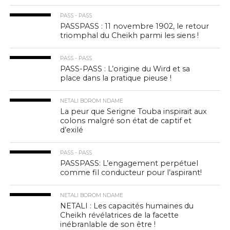
PASS - PASS
PASSPASS : 11 novembre 1902, le retour
triomphal du Cheikh parmi les siens !
PASS - PASS
PASS-PASS : L’origine du Wird et sa
place dans la pratique pieuse !
NETALI BOROM NDAME
La peur que Serigne Touba inspirait aux
colons malgré son état de captif et
d’exilé
PASS - PASS
PASSPASS: L’engagement perpétuel
comme fil conducteur pour l’aspirant!
NETALI BOROM NDAME
NETALI : Les capacités humaines du
Cheikh révélatrices de la facette
inébranlable de son être !