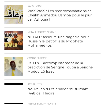
PASS - PASS
PASSPASS : Les recommandations de
Cheikh Ahmadou Bamba pour le jour
de l’Ashoura !
NETALI BOROM NDAME
NETALI : Ashoura, une tragédie pour
Hussein le petit-fils du Prophète
Mohamed (psl)
CONTRIBUTIONS
18 Juin: L’accomplissement de la
prédiction de Serigne Touba à Serigne
Modou Lô Isseu
ACTUALITÉS
Nouvel an du calendrier musulman:
1448 de l’Hégire
NETALI BOROM NDAME