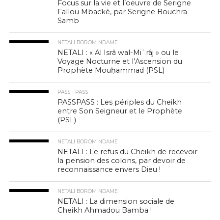
Focus sur la vie et l’oeuvre de Serigne
Fallou Mbacké, par Serigne Bouchra
Samb
NETALI BOROM NDAME
NETALI : « Al Isrâ wal-Miʿrâj » ou le
Voyage Nocturne et l’Ascension du
Prophète Mouḥammad (PSL)
PASS - PASS
PASSPASS : Les périples du Cheikh
entre Son Seigneur et le Prophète
(PSL)
NETALI BOROM NDAME
NETALI : Le refus du Cheikh de recevoir
la pension des colons, par devoir de
reconnaissance envers Dieu !
NETALI BOROM NDAME
NETALI : La dimension sociale de
Cheikh Ahmadou Bamba !