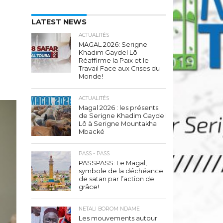
LATEST NEWS
ACTUALITÉS
MAGAL 2026: Serigne
Khadim Gaydel Lô
Réaffirme la Paix et le
Travail Face aux Crises du
Monde!
ACTUALITÉS
Magal 2026 : les présents
de Serigne Khadim Gaydel
Lô à Serigne Mountakha
Mbacké
PASS - PASS
PASSPASS: Le Magal,
symbole de la déchéance
de satan par l’action de
grâce!
NETALI BOROM NDAME
Les mouvements autour