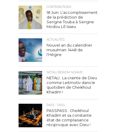
CONTRIBUTIONS
18 Juin: L’accomplissement
de la prédiction de
Serigne Touba à Serigne
Modou Lô Isseu
ACTUALITÉS
Nouvel an du calendrier
musulman: 1448 de
l’Hégire
NETALI BOROM NDAME
NETALI : La crainte de Dieu
comme Leitmotiv dans le
quotidien de Cheikhoul
Khadim !
PASS - PASS
PASSPASS : Cheikhoul
Khadim et sa constante
état de complaisance
réciproque avec Dieu !