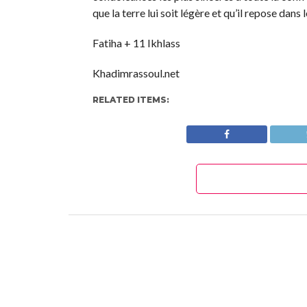
que la terre lui soit légère et qu’il repose dans 
Fatiha + 11 Ikhlass
Khadimrassoul.net
RELATED ITEMS: