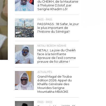
du CHEIKH, de la Mauitanie
à Thiéyène DJolof, par
Serigne Khadim Lô!
PASS - PASS
PASSPASS : 18 Safar, le jour
le plus important de
l’histoire du Sénégal !
NETALI BOROM NDAME
NETALI : La joie du Cheikh
face à la terrifiante
épreuve de l’exil comme
preuve de foi ultime !
ACTUALITÉS
Grand Magal de Touba
édition 2026: Appel du
Khalife Générale des
Mourides Serigne
Mountakha MBACKE
PASS - PASS