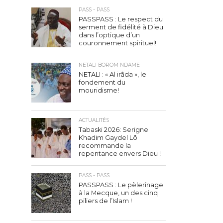
PASS - PASS
PASSPASS : Le respect du
serment de fidélité à Dieu
dans l’optique d’un
couronnement spirituel!
NETALI BOROM NDAME
NETALI : « Al irâda », le
fondement du
mouridisme!
ACTUALITÉS
Tabaski 2026: Serigne
Khadim Gaydel Lô
recommande la
repentance envers Dieu !
PASS - PASS
PASSPASS : Le pèlerinage
à la Mecque, un des cinq
piliers de l’Islam !