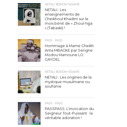
NETALI BOROM NDAME
NETALI : Les
enseignements de
Cheikhoul Khadim sur le
mois bénit de « Zhoul-hijja
» (Tabaski) !
PASS - PASS
Hommage à Mame Cheikh
Anta MBACKE par Serigne
Modou Mamoune LO
GAYDEL
NETALI BOROM NDAME
NETALI : Les origines de la
mystique musulmane ou
soufisme
PASS - PASS
PASSPASS: L’invocation du
Seigneur Tout-Puissant : la
véritable adoration !