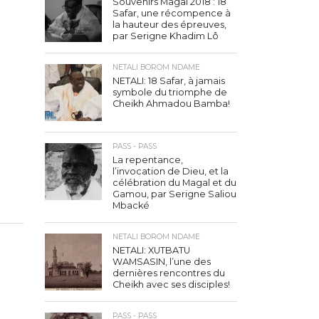
Souvenirs Magal 2018 : 18
Safar, une récompence à
la hauteur des épreuves,
par Serigne Khadim Lô
NETALI BOROM NDAME
NETALI: 18 Safar, à jamais
symbole du triomphe de
Cheikh Ahmadou Bamba!
PASS - PASS
La repentance,
l’invocation de Dieu, et la
célébration du Magal et du
Gamou, par Serigne Saliou
Mbacké
NETALI BOROM NDAME
NETALI: XUTBATU
WAMSASIN, l’une des
dernières rencontres du
Cheikh avec ses disciples!
PASS - PASS