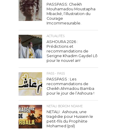
PASSPASS: Cheikh
Mouhamadou Moustapha
Mbacké, l’illustration du
Courage
Imcommesurable.
ACTUALITÉS
ASHOURA 2026 :
Prédictions et
recommandations de
Serigne Khadim Gaydel Lô
pour le nouvel an!
PASS - PASS
PASSPASS : Les
recommandations de
Cheikh Ahmadou Bamba
pour le jour de l’Ashoura !
NETALI BOROM NDAME
NETALI : Ashoura, une
tragédie pour Hussein le
petit-fils du Prophète
Mohamed (psl)