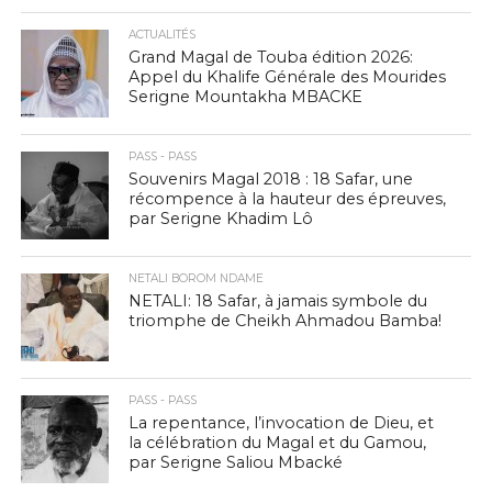
ACTUALITÉS
Grand Magal de Touba édition 2026:
Appel du Khalife Générale des Mourides
Serigne Mountakha MBACKE
PASS - PASS
Souvenirs Magal 2018 : 18 Safar, une
récompence à la hauteur des épreuves,
par Serigne Khadim Lô
NETALI BOROM NDAME
NETALI: 18 Safar, à jamais symbole du
triomphe de Cheikh Ahmadou Bamba!
PASS - PASS
La repentance, l’invocation de Dieu, et
la célébration du Magal et du Gamou,
par Serigne Saliou Mbacké