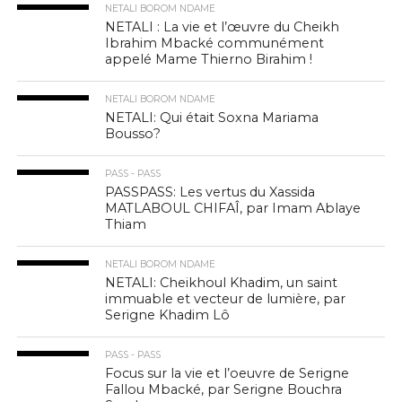
NETALI BOROM NDAME
NETALI : La vie et l’œuvre du Cheikh
Ibrahim Mbacké communément
appelé Mame Thierno Birahim !
NETALI BOROM NDAME
NETALI: Qui était Soxna Mariama
Bousso?
PASS - PASS
PASSPASS: Les vertus du Xassida
MATLABOUL CHIFAÎ, par Imam Ablaye
Thiam
NETALI BOROM NDAME
NETALI: Cheikhoul Khadim, un saint
immuable et vecteur de lumière, par
Serigne Khadim Lô
PASS - PASS
Focus sur la vie et l’oeuvre de Serigne
Fallou Mbacké, par Serigne Bouchra