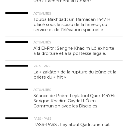
son attachement au Coran !
ACTUALITÉS
Touba Bakhdad : un Ramadan 1447 H
placé sous le sceau de la ferveur, du
service et de l’élévation spirituelle
ACTUALITÉS
Aïd El-Fitr : Serigne Khadim Lô exhorte
à la droiture et à la politesse légale.
PASS - PASS
La « zakàte » de la rupture du jeûne et la
prière du « hiit »
ACTUALITÉS
Séance de Prière Leylatoul Qadr 1447H:
Serigne Khadim Gaydel LÔ en
Communion avec les Disciples
PASS - PASS
PASS-PASS : Leylatoul Qadr, une nuit