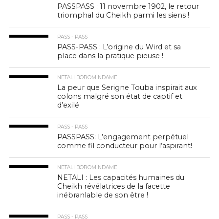
PASSPASS : 11 novembre 1902, le retour
triomphal du Cheikh parmi les siens !
PASS - PASS
PASS-PASS : L’origine du Wird et sa
place dans la pratique pieuse !
NETALI BOROM NDAME
La peur que Serigne Touba inspirait aux
colons malgré son état de captif et
d’exilé
PASS - PASS
PASSPASS: L’engagement perpétuel
comme fil conducteur pour l’aspirant!
NETALI BOROM NDAME
NETALI : Les capacités humaines du
Cheikh révélatrices de la facette
inébranlable de son être !
PASS - PASS