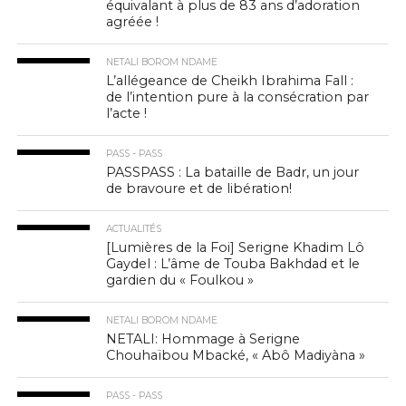
équivalant à plus de 83 ans d’adoration
agréée !
NETALI BOROM NDAME
L’allégeance de Cheikh Ibrahima Fall :
de l’intention pure à la consécration par
l’acte !
PASS - PASS
PASSPASS : La bataille de Badr, un jour
de bravoure et de libération!
ACTUALITÉS
[Lumières de la Foi] Serigne Khadim Lô
Gaydel : L’âme de Touba Bakhdad et le
gardien du « Foulkou »
NETALI BOROM NDAME
NETALI: Hommage à Serigne
Chouhaïbou Mbacké, « Abô Madiyàna »
PASS - PASS