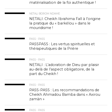
matérialisation de la foi authentique !
NETALI BOROM NDAME
NETALI: Cheikh Ibrahima Fall à l’origine
la pratique du « barkélou » dans le
mouridisme !
PASS - PASS
PASSPASS : Les vertus spirituelles et
thérapeutiques de la Prière
PASS - PASS
NETALI : L’adoration de Dieu par plaisir
au-delà de l’aspect obligatoire, de la
part du Cheikh !
PASS - PASS
PASS-PASS : Les recommandations de
Cheikh Ahmadou Bamba dans « Axirou
zamàn »
PASS - PASS