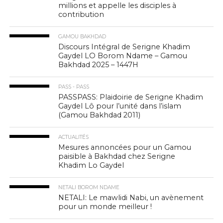
millions et appelle les disciples à
contribution
GAMOU BAKHDAD
Discours Intégral de Serigne Khadim
Gaydel LO Borom Ndame – Gamou
Bakhdad 2025 – 1447H
PASS - PASS
PASSPASS: Plaidoirie de Serigne Khadim
Gaydel Lô pour l’unité dans l’islam
(Gamou Bakhdad 2011)
ACTUALITÉS
Mesures annoncées pour un Gamou
paisible à Bakhdad chez Serigne
Khadim Lo Gaydel
NETALI BOROM NDAME
NETALI: Le mawlidi Nabi, un avènement
pour un monde meilleur !