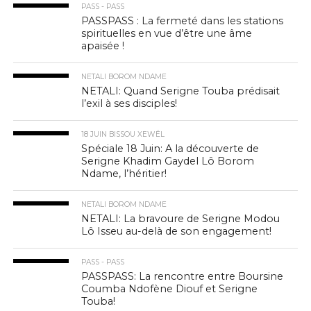
PASS - PASS
PASSPASS : La fermeté dans les stations
spirituelles en vue d’être une âme
apaisée !
NETALI BOROM NDAME
NETALI: Quand Serigne Touba prédisait
l’exil à ses disciples!
18 JUIN BISSOU XEWËL
Spéciale 18 Juin: A la découverte de
Serigne Khadim Gaydel Lô Borom
Ndame, l’héritier!
NETALI BOROM NDAME
NETALI: La bravoure de Serigne Modou
Lô Isseu au-delà de son engagement!
PASS - PASS
PASSPASS: La rencontre entre Boursine
Coumba Ndofène Diouf et Serigne
Touba!