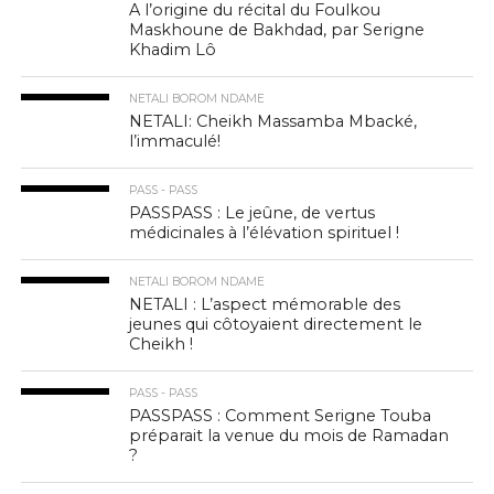
A l’origine du récital du Foulkou
Maskhoune de Bakhdad, par Serigne
Khadim Lô
NETALI BOROM NDAME
NETALI: Cheikh Massamba Mbacké,
l’immaculé!
PASS - PASS
PASSPASS : Le jeûne, de vertus
médicinales à l’élévation spirituel !
NETALI BOROM NDAME
NETALI : L’aspect mémorable des
jeunes qui côtoyaient directement le
Cheikh !
PASS - PASS
PASSPASS : Comment Serigne Touba
préparait la venue du mois de Ramadan
?