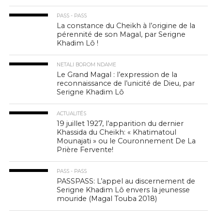
PASS - PASS
La constance du Cheikh à l’origine de la
pérennité de son Magal, par Serigne
Khadim Lô !
NETALI BOROM NDAME
Le Grand Magal : l’expression de la
reconnaissance de l’unicité de Dieu, par
Serigne Khadim Lô
ACTUALITÉS
19 juillet 1927, l’apparition du dernier
Khassida du Cheikh: « Khatimatoul
Mounajati » ou le Couronnement De La
Prière Fervente!
PASS - PASS
PASSPASS: L’appel au discernement de
Serigne Khadim Lô envers la jeunesse
mouride (Magal Touba 2018)