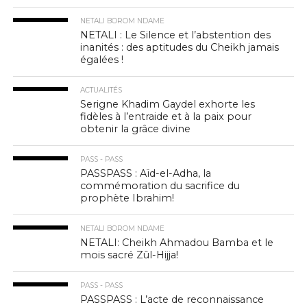
NETALI BOROM NDAME
NETALI : Le Silence et l’abstention des
inanités : des aptitudes du Cheikh jamais
égalées !
ACTUALITÉS
Serigne Khadim Gaydel exhorte les
fidèles à l’entraide et à la paix pour
obtenir la grâce divine
PASS - PASS
PASSPASS : Aïd-el-Adha, la
commémoration du sacrifice du
prophète Ibrahim!
NETALI BOROM NDAME
NETALI: Cheikh Ahmadou Bamba et le
mois sacré Zûl-Hijja!
PASS - PASS
PASSPASS : L’acte de reconnaissance