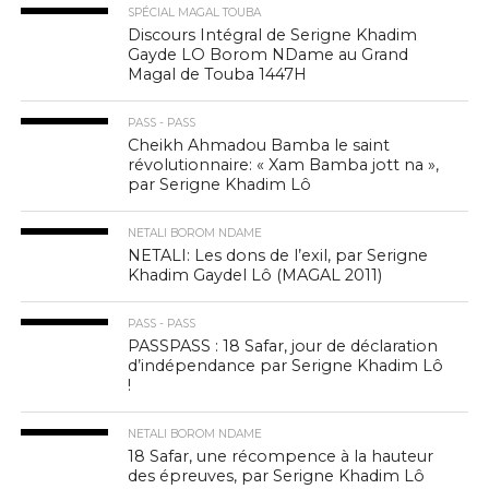
SPÉCIAL MAGAL TOUBA
Discours Intégral de Serigne Khadim
Gayde LO Borom NDame au Grand
Magal de Touba 1447H
PASS - PASS
Cheikh Ahmadou Bamba le saint
révolutionnaire: « Xam Bamba jott na »,
par Serigne Khadim Lô
NETALI BOROM NDAME
NETALI: Les dons de l’exil, par Serigne
Khadim Gaydel Lô (MAGAL 2011)
PASS - PASS
PASSPASS : 18 Safar, jour de déclaration
d’indépendance par Serigne Khadim Lô
!
NETALI BOROM NDAME
18 Safar, une récompence à la hauteur
des épreuves, par Serigne Khadim Lô