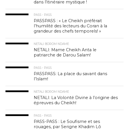
dans l’itinéraire mystique !
PASS - PASS
PASSPASS : « Le Cheikh préférait
l’humilité des lecteurs du Coran à la
grandeur des chefs temporels! »
NETALI BOROM NDAME
NETALI: Mame Cheikh Anta le
patriarche de Darou Salam!
PASS - PASS
PASSPASS: La place du savant dans
l’Islam!
NETALI BOROM NDAME
NETALI: La Volonté Divine à l’origine des
épreuves du Cheikh!
PASS - PASS
PASS-PASS : Le Soufisme et ses
rouages, par Serigne Khadim Lô