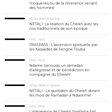
moqueries ou de la révérence venant
des hommes!
NETALI BOROM NDAME
NETALI: La relation du Cheikh avec les
rois traditionnels de son époque
PASS - PASS
PASSPASS : L’ascension spirituelle par
les Xassaïdes de Serigne Touba
PASS - PASS
Ndame Sanoussi, un ramadan
d’allégresse et de bénédiction en
compagnie du Cheikh!
NETALI BOROM NDAME
NETALI : Le quotidien du Cheikh durant
les mois de Ramadan à Ndiarème!
PASS - PASS
L’allégeance de Cheikh Ibrahima Fall :