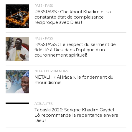
PASS - PASS
PASSPASS : Cheikhoul Khadim et sa
constante état de complaisance
réciproque avec Dieu !
PASS - PASS
PASSPASS : Le respect du serment de
fidélité à Dieu dans l’optique d’un
couronnement spirituel!
NETALI BOROM NDAME
NETALI : « Al irâda », le fondement du
mouridisme!
ACTUALITÉS
Tabaski 2026: Serigne Khadim Gaydel
Lô recommande la repentance envers
Dieu !