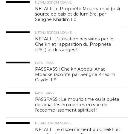
NETALI BOROM NDAME
NETALI: Le Prophète Moumamad (psl)
source de paix et de lumière, par
Serigne Khadim Lô
NETALI BOROM NDAME
NETALI : L’utilisation des wirds par le
Cheikh et l’apparition du Prophète
(PSL) et des anges !
PASS - PASS
PASSPASS : Cheikh Abdoul Ahad
Mbacké raconté par Serigne Khadim
Gaydel Lô!
PASS - PASS
PASSPASS : Le mouridisme ou la quête
des qualités éminentes en vue de
l’accomplissement spirituel !
NETALI BOROM NDAME
NETALI : Le discernement du Cheikh et