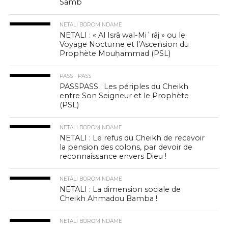
Samb
NETALI BOROM NDAME
NETALI : « Al Isrâ wal-Miʿrâj » ou le
Voyage Nocturne et l’Ascension du
Prophète Mouḥammad (PSL)
PASS - PASS
PASSPASS : Les périples du Cheikh
entre Son Seigneur et le Prophète
(PSL)
NETALI BOROM NDAME
NETALI : Le refus du Cheikh de recevoir
la pension des colons, par devoir de
reconnaissance envers Dieu !
NETALI BOROM NDAME
NETALI : La dimension sociale de
Cheikh Ahmadou Bamba !
NETALI BOROM NDAME