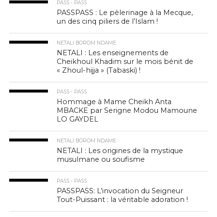
PASS - PASS
PASSPASS : Le pèlerinage à la Mecque,
un des cinq piliers de l’Islam !
NETALI BOROM NDAME
NETALI : Les enseignements de
Cheikhoul Khadim sur le mois bénit de
« Zhoul-hijja » (Tabaski) !
PASS - PASS
Hommage à Mame Cheikh Anta
MBACKE par Serigne Modou Mamoune
LO GAYDEL
NETALI BOROM NDAME
NETALI : Les origines de la mystique
musulmane ou soufisme
PASS - PASS
PASSPASS: L’invocation du Seigneur
Tout-Puissant : la véritable adoration !