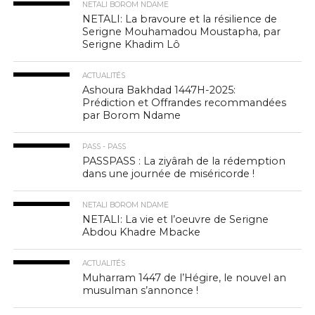
NETALI BOROM NDAME
NETALI: La bravoure et la résilience de
Serigne Mouhamadou Moustapha, par
Serigne Khadim Lô
ACTUALITÉS
Ashoura Bakhdad 1447H-2025:
Prédiction et Offrandes recommandées
par Borom Ndame
PASS - PASS
PASSPASS : La ziyârah de la rédemption
dans une journée de miséricorde !
NETALI BOROM NDAME
NETALI: La vie et l’oeuvre de Serigne
Abdou Khadre Mbacke
ACTUALITÉS
Muharram 1447 de l’Hégire, le nouvel an
musulman s’annonce !