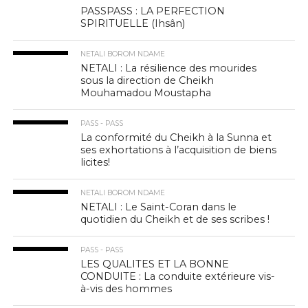
PASSPASS : LA PERFECTION
SPIRITUELLE (Ihsân)
NETALI BOROM NDAME
NETALI : La résilience des mourides
sous la direction de Cheikh
Mouhamadou Moustapha
PASS - PASS
La conformité du Cheikh à la Sunna et
ses exhortations à l’acquisition de biens
licites!
NETALI BOROM NDAME
NETALI : Le Saint-Coran dans le
quotidien du Cheikh et de ses scribes !
PASS - PASS
LES QUALITES ET LA BONNE
CONDUITE : La conduite extérieure vis-
à-vis des hommes