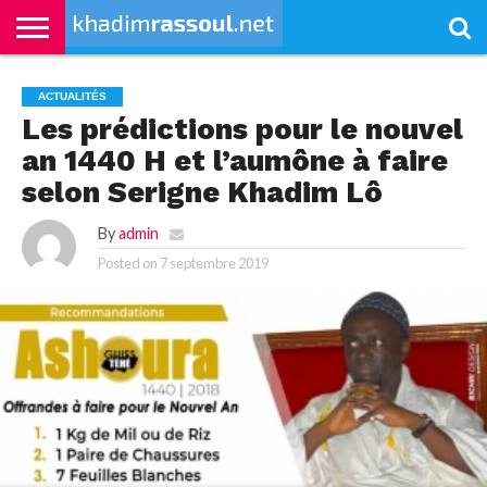
ACCUEIL
KHADIMRASSOUL
LE
ACTUALITÉS
CONTRIBUTIONS
PASS
NETALI
L’ISLAM
VIDÉOS
ACTUALITÉS
MOURIDISME
–
BOROM
Les prédictions pour le nouvel
PASS
NDAME
an 1440 H et l’aumône à faire
selon Serigne Khadim Lô
By
admin
Posted on
7 septembre 2019