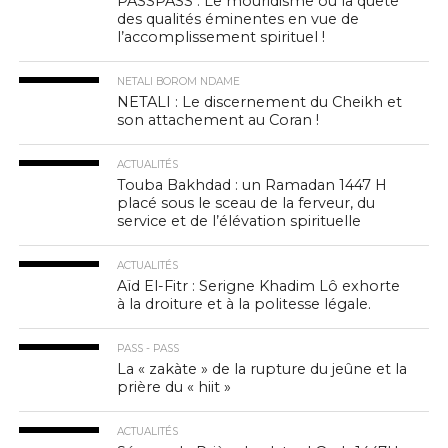
PASSPASS : Le mouridisme ou la quête
des qualités éminentes en vue de
l’accomplissement spirituel !
NETALI BOROM NDAME
NETALI : Le discernement du Cheikh et
son attachement au Coran !
ACTUALITÉS
Touba Bakhdad : un Ramadan 1447 H
placé sous le sceau de la ferveur, du
service et de l’élévation spirituelle
ACTUALITÉS
Aïd El-Fitr : Serigne Khadim Lô exhorte
à la droiture et à la politesse légale.
PASS - PASS
La « zakàte » de la rupture du jeûne et la
prière du « hiit »
ACTUALITÉS