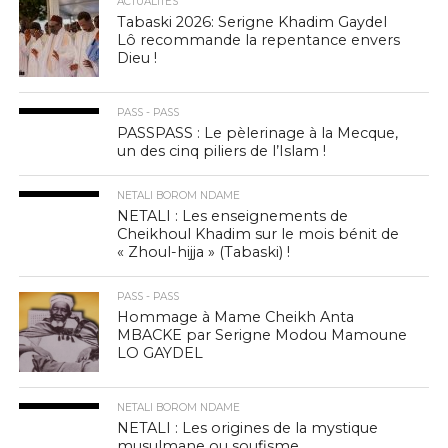
ACTUALITÉS
Tabaski 2026: Serigne Khadim Gaydel
Lô recommande la repentance envers
Dieu !
PASS - PASS
PASSPASS : Le pèlerinage à la Mecque,
un des cinq piliers de l’Islam !
NETALI BOROM NDAME
NETALI : Les enseignements de
Cheikhoul Khadim sur le mois bénit de
« Zhoul-hijja » (Tabaski) !
PASS - PASS
Hommage à Mame Cheikh Anta
MBACKE par Serigne Modou Mamoune
LO GAYDEL
NETALI BOROM NDAME
NETALI : Les origines de la mystique
musulmane ou soufisme