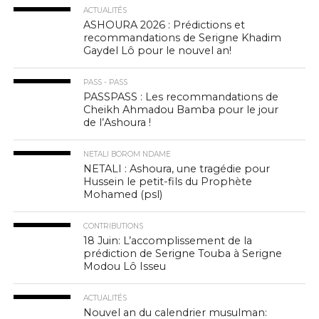
ACTUALITÉS
ASHOURA 2026 : Prédictions et
recommandations de Serigne Khadim
Gaydel Lô pour le nouvel an!
PASS - PASS
PASSPASS : Les recommandations de
Cheikh Ahmadou Bamba pour le jour
de l’Ashoura !
NETALI BOROM NDAME
NETALI : Ashoura, une tragédie pour
Hussein le petit-fils du Prophète
Mohamed (psl)
CONTRIBUTIONS
18 Juin: L’accomplissement de la
prédiction de Serigne Touba à Serigne
Modou Lô Isseu
ACTUALITÉS
Nouvel an du calendrier musulman: