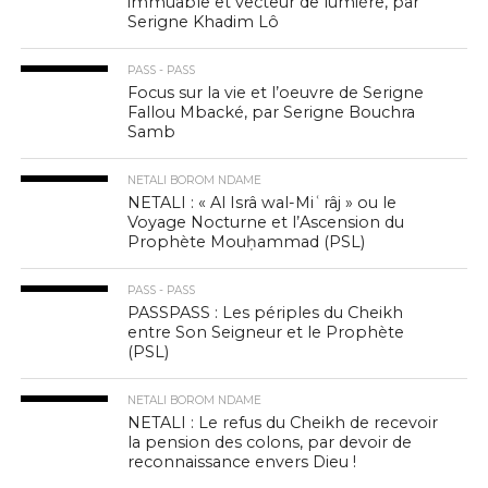
immuable et vecteur de lumière, par
Serigne Khadim Lô
PASS - PASS
Focus sur la vie et l’oeuvre de Serigne
Fallou Mbacké, par Serigne Bouchra
Samb
NETALI BOROM NDAME
NETALI : « Al Isrâ wal-Miʿrâj » ou le
Voyage Nocturne et l’Ascension du
Prophète Mouḥammad (PSL)
PASS - PASS
PASSPASS : Les périples du Cheikh
entre Son Seigneur et le Prophète
(PSL)
NETALI BOROM NDAME
NETALI : Le refus du Cheikh de recevoir
la pension des colons, par devoir de
reconnaissance envers Dieu !