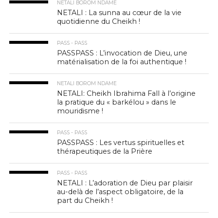
NETALI BOROM NDAME
NETALI : La sunna au cœur de la vie
quotidienne du Cheikh !
PASS - PASS
PASSPASS : L’invocation de Dieu, une
matérialisation de la foi authentique !
NETALI BOROM NDAME
NETALI: Cheikh Ibrahima Fall à l’origine
la pratique du « barkélou » dans le
mouridisme !
PASS - PASS
PASSPASS : Les vertus spirituelles et
thérapeutiques de la Prière
PASS - PASS
NETALI : L’adoration de Dieu par plaisir
au-delà de l’aspect obligatoire, de la
part du Cheikh !