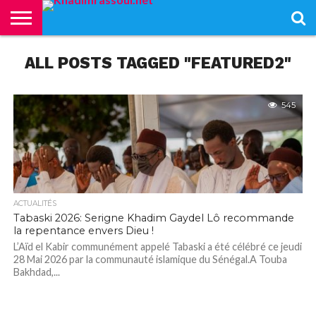
ACCUEIL
ALL POSTS TAGGED "FEATURED2"
KHADIMRASSOUL
LE
ACTUALITÉS
CONTRIBUTIONS
PASS
NETALI
L’ISLAM
VIDÉOS
MOURIDISME
–
BOROM
PASS
NDAME
545
ACTUALITÉS
Tabaski 2026: Serigne Khadim Gaydel Lô recommande
la repentance envers Dieu !
L’Aïd el Kabir communément appelé Tabaski a été célébré ce jeudi
28 Mai 2026 par la communauté islamique du Sénégal.A Touba
Bakhdad,...