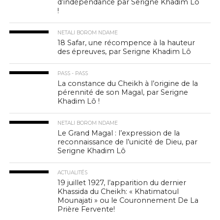
d’indépendance par Serigne Khadim Lô
!
NETALI BOROM NDAME
18 Safar, une récompence à la hauteur
des épreuves, par Serigne Khadim Lô
PASS - PASS
La constance du Cheikh à l’origine de la
pérennité de son Magal, par Serigne
Khadim Lô !
NETALI BOROM NDAME
Le Grand Magal : l’expression de la
reconnaissance de l’unicité de Dieu, par
Serigne Khadim Lô
ACTUALITÉS
19 juillet 1927, l’apparition du dernier
Khassida du Cheikh: « Khatimatoul
Mounajati » ou le Couronnement De La
Prière Fervente!