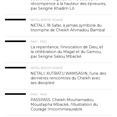
récompence à la hauteur des épreuves,
par Serigne Khadim Lô
NETALI BOROM NDAME
NETALI: 18 Safar, à jamais symbole du
triomphe de Cheikh Ahmadou Bamba!
PASS - PASS
La repentance, l’invocation de Dieu, et
la célébration du Magal et du Gamou,
par Serigne Saliou Mbacké
NETALI BOROM NDAME
NETALI: XUTBATU WAMSASIN, l’une des
dernières rencontres du Cheikh avec
ses disciples!
PASS - PASS
PASSPASS: Cheikh Mouhamadou
Moustapha Mbacké, l’illustration du
Courage Imcommesurable.