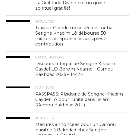
La Gratitude Divine par un guide
spirituel gratifié!
ACTUALITÉS
Travaux Grande mosquée de Touba :
Serigne Khadim Lô débourse 50
millions et appelle les disciples à
contribution
GAMOU BAKHDAD
Discours Intégral de Serigne Khadim
Gaydel LO Borom Ndame – Gamou
Bakhdad 2025 – 1447H
PASS - PASS
PASSPASS: Plaidoirie de Serigne Khadim
Gaydel Lô pour l’unité dans l’islam
(Gamou Bakhdad 2011)
ACTUALITÉS
Mesures annoncées pour un Gamou
paisible à Bakhdad chez Serigne