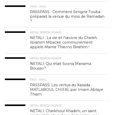
PASS - PASS
PASSPASS : Comment Serigne Touba
préparait la venue du mois de Ramadan
?
NETALI BOROM NDAME
NETALI : La vie et l’œuvre du Cheikh
Ibrahim Mbacké communément
appelé Mame Thierno Birahim !
NETALI BOROM NDAME
NETALI: Qui était Soxna Mariama
Bousso?
PASS - PASS
PASSPASS: Les vertus du Xassida
MATLABOUL CHIFAÎ, par Imam Ablaye
Thiam
NETALI BOROM NDAME
NETALI: Cheikhoul Khadim, un saint