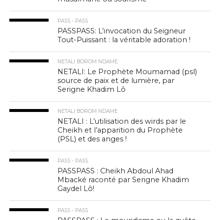
PASS - PASS
PASSPASS: L’invocation du Seigneur
Tout-Puissant : la véritable adoration !
NETALI BOROM NDAME
NETALI: Le Prophète Moumamad (psl)
source de paix et de lumière, par
Serigne Khadim Lô
NETALI BOROM NDAME
NETALI : L’utilisation des wirds par le
Cheikh et l’apparition du Prophète
(PSL) et des anges !
PASS - PASS
PASSPASS : Cheikh Abdoul Ahad
Mbacké raconté par Serigne Khadim
Gaydel Lô!
PASS - PASS