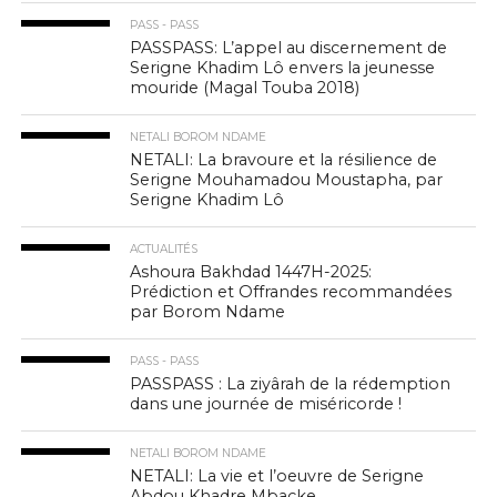
PASS - PASS
PASSPASS: L’appel au discernement de
Serigne Khadim Lô envers la jeunesse
mouride (Magal Touba 2018)
NETALI BOROM NDAME
NETALI: La bravoure et la résilience de
Serigne Mouhamadou Moustapha, par
Serigne Khadim Lô
ACTUALITÉS
Ashoura Bakhdad 1447H-2025:
Prédiction et Offrandes recommandées
par Borom Ndame
PASS - PASS
PASSPASS : La ziyârah de la rédemption
dans une journée de miséricorde !
NETALI BOROM NDAME
NETALI: La vie et l’oeuvre de Serigne
Abdou Khadre Mbacke