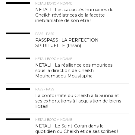
NETALI BOROM NDAME
NETALI : Les capacités humaines du
Cheikh révélatrices de la facette
inébranlable de son être !
PASS - PASS
PASSPASS : LA PERFECTION
SPIRITUELLE (Ihsân)
NETALI BOROM NDAME
NETALI : La résilience des mourides
sous la direction de Cheikh
Mouhamadou Moustapha
PASS - PASS
La conformité du Cheikh à la Sunna et
ses exhortations à l’acquisition de biens
licites!
NETALI BOROM NDAME
NETALI : Le Saint-Coran dans le
quotidien du Cheikh et de ses scribes !