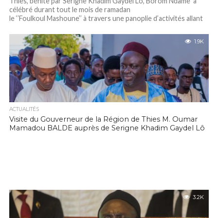
Thiès, bénite par Serigne Khadim Gaydel Lô, Borom Ndame a
célébré durant tout le mois de ramadan
le ‘’Foulkoul Mashoune’’ à travers une panoplie d’activités allant
de la lecture journalière du saint...
1.9K
ACTUALITÉS
Visite du Gouverneur de la Région de Thies M. Oumar
Mamadou BALDE auprès de Serigne Khadim Gaydel Lô
3.2K