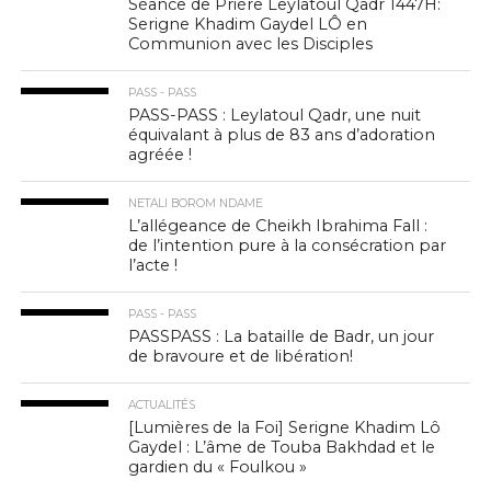
Séance de Prière Leylatoul Qadr 1447H:
Serigne Khadim Gaydel LÔ en
Communion avec les Disciples
PASS - PASS
PASS-PASS : Leylatoul Qadr, une nuit
équivalant à plus de 83 ans d’adoration
agréée !
NETALI BOROM NDAME
L’allégeance de Cheikh Ibrahima Fall :
de l’intention pure à la consécration par
l’acte !
PASS - PASS
PASSPASS : La bataille de Badr, un jour
de bravoure et de libération!
ACTUALITÉS
[Lumières de la Foi] Serigne Khadim Lô
Gaydel : L’âme de Touba Bakhdad et le
gardien du « Foulkou »