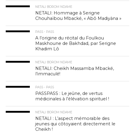
NETALI BOROM NDAME
NETALI: Hommage à Serigne
Chouhaïbou Mbacké, « Abô Madiyàna »
PASS - PASS
A l’origine du récital du Foulkou
Maskhoune de Bakhdad, par Serigne
Khadim Lô
NETALI BOROM NDAME
NETALI: Cheikh Massamba Mbacké,
l’immaculé!
PASS - PASS
PASSPASS : Le jeûne, de vertus
médicinales à l’élévation spirituel !
NETALI BOROM NDAME
NETALI : L’aspect mémorable des
jeunes qui côtoyaient directement le
Cheikh !