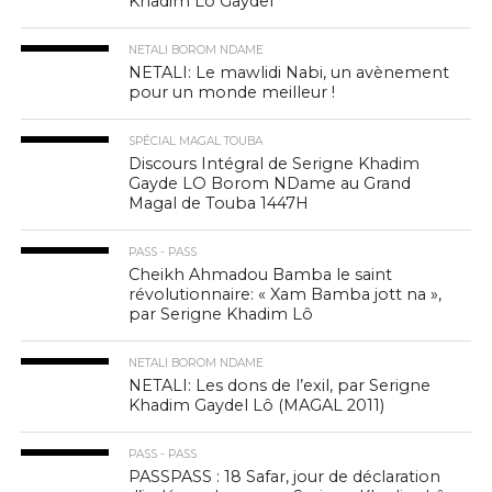
Khadim Lo Gaydel
NETALI BOROM NDAME
NETALI: Le mawlidi Nabi, un avènement
pour un monde meilleur !
SPÉCIAL MAGAL TOUBA
Discours Intégral de Serigne Khadim
Gayde LO Borom NDame au Grand
Magal de Touba 1447H
PASS - PASS
Cheikh Ahmadou Bamba le saint
révolutionnaire: « Xam Bamba jott na »,
par Serigne Khadim Lô
NETALI BOROM NDAME
NETALI: Les dons de l’exil, par Serigne
Khadim Gaydel Lô (MAGAL 2011)
PASS - PASS
PASSPASS : 18 Safar, jour de déclaration