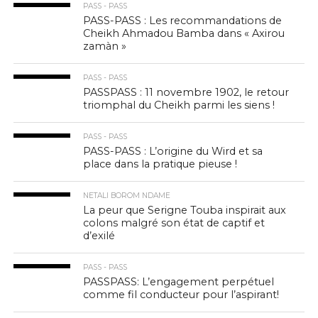
PASS - PASS
PASS-PASS : Les recommandations de
Cheikh Ahmadou Bamba dans « Axirou
zamàn »
PASS - PASS
PASSPASS : 11 novembre 1902, le retour
triomphal du Cheikh parmi les siens !
PASS - PASS
PASS-PASS : L’origine du Wird et sa
place dans la pratique pieuse !
NETALI BOROM NDAME
La peur que Serigne Touba inspirait aux
colons malgré son état de captif et
d’exilé
PASS - PASS
PASSPASS: L’engagement perpétuel
comme fil conducteur pour l’aspirant!