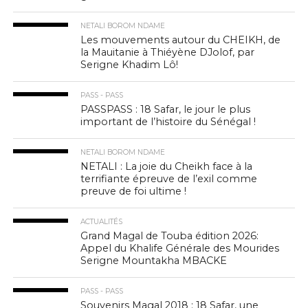
NETALI BOROM NDAME
Les mouvements autour du CHEIKH, de
la Mauitanie à Thiéyène DJolof, par
Serigne Khadim Lô!
PASS - PASS
PASSPASS : 18 Safar, le jour le plus
important de l’histoire du Sénégal !
NETALI BOROM NDAME
NETALI : La joie du Cheikh face à la
terrifiante épreuve de l’exil comme
preuve de foi ultime !
ACTUALITÉS
Grand Magal de Touba édition 2026:
Appel du Khalife Générale des Mourides
Serigne Mountakha MBACKE
PASS - PASS
Souvenirs Magal 2018 : 18 Safar, une