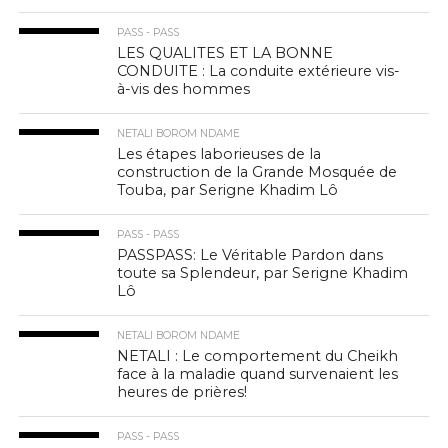
PASS - PASS
LES QUALITES ET LA BONNE
CONDUITE : La conduite extérieure vis-
à-vis des hommes
NETALI BOROM NDAME
Les étapes laborieuses de la
construction de la Grande Mosquée de
Touba, par Serigne Khadim Lô
PASS - PASS
PASSPASS: Le Véritable Pardon dans
toute sa Splendeur, par Serigne Khadim
Lô
NETALI BOROM NDAME
NETALI : Le comportement du Cheikh
face à la maladie quand survenaient les
heures de prières!
PASS - PASS