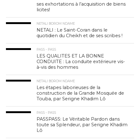
ses exhortations à l’acquisition de biens
licites!
NETALI BOROM NDAME
NETALI : Le Saint-Coran dans le
quotidien du Cheikh et de ses scribes !
PASS - PASS
LES QUALITES ET LA BONNE
CONDUITE : La conduite extérieure vis-
à-vis des hommes
NETALI BOROM NDAME
Les étapes laborieuses de la
construction de la Grande Mosquée de
Touba, par Serigne Khadim Lô
PASS - PASS
PASSPASS: Le Véritable Pardon dans
toute sa Splendeur, par Serigne Khadim
Lô