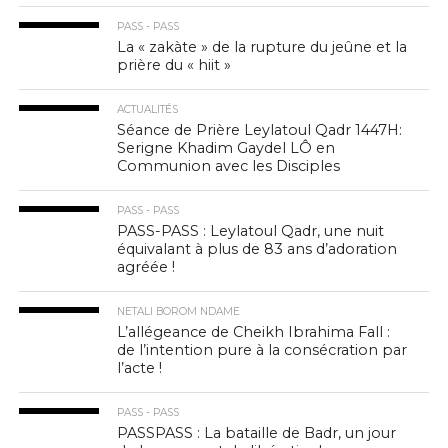
PASS - PASS
La « zakàte » de la rupture du jeûne et la
prière du « hiit »
ACTUALITÉS
Séance de Prière Leylatoul Qadr 1447H:
Serigne Khadim Gaydel LÔ en
Communion avec les Disciples
PASS - PASS
PASS-PASS : Leylatoul Qadr, une nuit
équivalant à plus de 83 ans d’adoration
agréée !
NETALI BOROM NDAME
L’allégeance de Cheikh Ibrahima Fall :
de l’intention pure à la consécration par
l’acte !
PASS - PASS
PASSPASS : La bataille de Badr, un jour