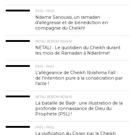
PASS - PASS
Ndame Sanoussi, un ramadan
d’allégresse et de bénédiction en
compagnie du Cheikh!
NETALI BOROM NDAME
NETALI : Le quotidien du Cheikh durant
les mois de Ramadan à Ndiarème!
PASS - PASS
L’allégeance de Cheikh Ibrahima Fall :
de l’intention pure à la consécration par
l’acte !
NETALI BOROM NDAME
La bataille de Badr : une illustration de la
profonde connaissance de Dieu du
Prophète (PSL) !
PASS - PASS
La vivification du Coran par le Cheikh