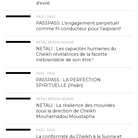
d’exilé
PASS - PASS
PASSPASS: L’engagement perpétuel
comme fil conducteur pour l’aspirant!
NETALI BOROM NDAME
NETALI : Les capacités humaines du
Cheikh révélatrices de la facette
inébranlable de son être !
PASS - PASS
PASSPASS : LA PERFECTION
SPIRITUELLE (Ihsân)
NETALI BOROM NDAME
NETALI : La résilience des mourides
sous la direction de Cheikh
Mouhamadou Moustapha
PASS - PASS
La conformité du Cheikh à la Sunna et