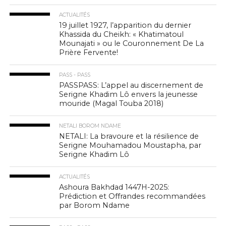
ACTUALITÉS
19 juillet 1927, l’apparition du dernier
Khassida du Cheikh: « Khatimatoul
Mounajati » ou le Couronnement De La
Prière Fervente!
PASS - PASS
PASSPASS: L’appel au discernement de
Serigne Khadim Lô envers la jeunesse
mouride (Magal Touba 2018)
NETALI BOROM NDAME
NETALI: La bravoure et la résilience de
Serigne Mouhamadou Moustapha, par
Serigne Khadim Lô
ACTUALITÉS
Ashoura Bakhdad 1447H-2025:
Prédiction et Offrandes recommandées
par Borom Ndame