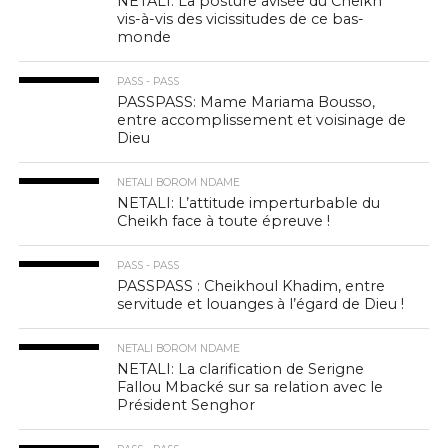
NETALI: La posture avisée du Cheikh
vis-à-vis des vicissitudes de ce bas-
monde
PASS - PASS
PASSPASS: Mame Mariama Bousso,
entre accomplissement et voisinage de
Dieu
NETALI BOROM NDAME
NETALI: L’attitude imperturbable du
Cheikh face à toute épreuve !
PASS - PASS
PASSPASS : Cheikhoul Khadim, entre
servitude et louanges à l’égard de Dieu !
NETALI BOROM NDAME
NETALI: La clarification de Serigne
Fallou Mbacké sur sa relation avec le
Président Senghor