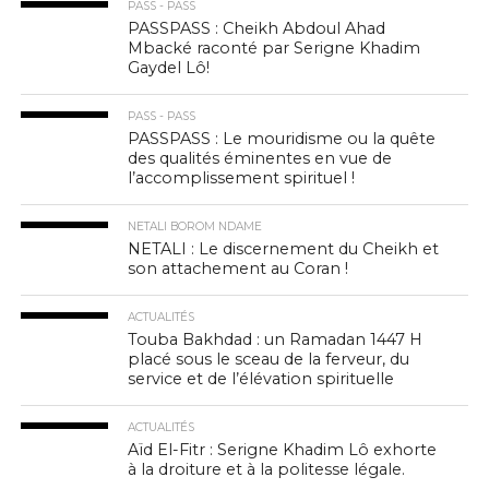
PASS - PASS
PASSPASS : Cheikh Abdoul Ahad
Mbacké raconté par Serigne Khadim
Gaydel Lô!
PASS - PASS
PASSPASS : Le mouridisme ou la quête
des qualités éminentes en vue de
l’accomplissement spirituel !
NETALI BOROM NDAME
NETALI : Le discernement du Cheikh et
son attachement au Coran !
ACTUALITÉS
Touba Bakhdad : un Ramadan 1447 H
placé sous le sceau de la ferveur, du
service et de l’élévation spirituelle
ACTUALITÉS
Aïd El-Fitr : Serigne Khadim Lô exhorte
à la droiture et à la politesse légale.