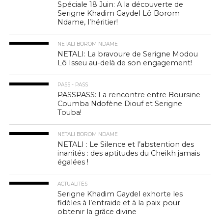
Spéciale 18 Juin: A la découverte de
Serigne Khadim Gaydel Lô Borom
Ndame, l’héritier!
NETALI BOROM NDAME
NETALI: La bravoure de Serigne Modou
Lô Isseu au-delà de son engagement!
PASS - PASS
PASSPASS: La rencontre entre Boursine
Coumba Ndofène Diouf et Serigne
Touba!
NETALI BOROM NDAME
NETALI : Le Silence et l’abstention des
inanités : des aptitudes du Cheikh jamais
égalées !
ACTUALITÉS
Serigne Khadim Gaydel exhorte les
fidèles à l’entraide et à la paix pour
obtenir la grâce divine