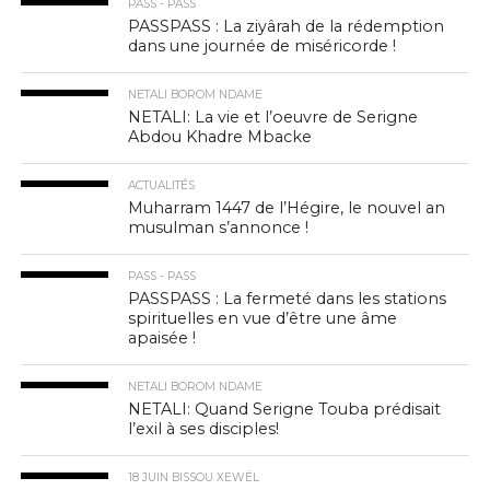
PASS - PASS
PASSPASS : La ziyârah de la rédemption
dans une journée de miséricorde !
NETALI BOROM NDAME
NETALI: La vie et l’oeuvre de Serigne
Abdou Khadre Mbacke
ACTUALITÉS
Muharram 1447 de l’Hégire, le nouvel an
musulman s’annonce !
PASS - PASS
PASSPASS : La fermeté dans les stations
spirituelles en vue d’être une âme
apaisée !
NETALI BOROM NDAME
NETALI: Quand Serigne Touba prédisait
l’exil à ses disciples!
18 JUIN BISSOU XEWËL