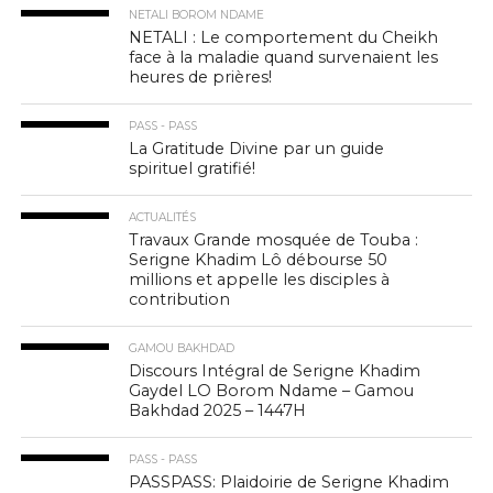
NETALI BOROM NDAME
NETALI : Le comportement du Cheikh
face à la maladie quand survenaient les
heures de prières!
PASS - PASS
La Gratitude Divine par un guide
spirituel gratifié!
ACTUALITÉS
Travaux Grande mosquée de Touba :
Serigne Khadim Lô débourse 50
millions et appelle les disciples à
contribution
GAMOU BAKHDAD
Discours Intégral de Serigne Khadim
Gaydel LO Borom Ndame – Gamou
Bakhdad 2025 – 1447H
PASS - PASS
PASSPASS: Plaidoirie de Serigne Khadim