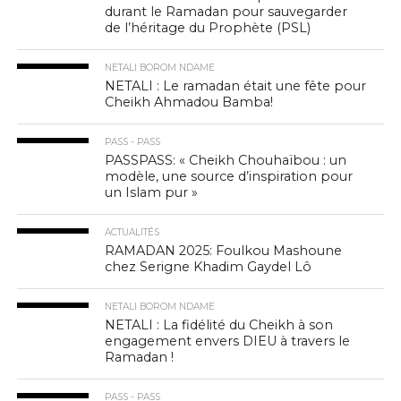
durant le Ramadan pour sauvegarder
de l’héritage du Prophète (PSL)
NETALI BOROM NDAME
NETALI : Le ramadan était une fête pour
Cheikh Ahmadou Bamba!
PASS - PASS
PASSPASS: « Cheikh Chouhaïbou : un
modèle, une source d’inspiration pour
un Islam pur »
ACTUALITÉS
RAMADAN 2025: Foulkou Mashoune
chez Serigne Khadim Gaydel Lô
NETALI BOROM NDAME
NETALI : La fidélité du Cheikh à son
engagement envers DIEU à travers le
Ramadan !
PASS - PASS