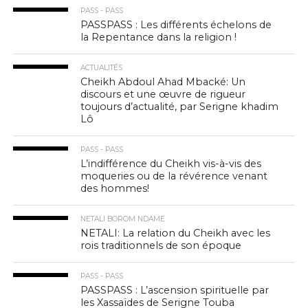
PASS - PASS
PASSPASS : Les différents échelons de
la Repentance dans la religion !
ACTUALITÉS
Cheikh Abdoul Ahad Mbacké: Un
discours et une œuvre de rigueur
toujours d’actualité, par Serigne khadim
Lô
PASS - PASS
L’indifférence du Cheikh vis-à-vis des
moqueries ou de la révérence venant
des hommes!
NETALI BOROM NDAME
NETALI: La relation du Cheikh avec les
rois traditionnels de son époque
PASS - PASS
PASSPASS : L’ascension spirituelle par
les Xassaïdes de Serigne Touba