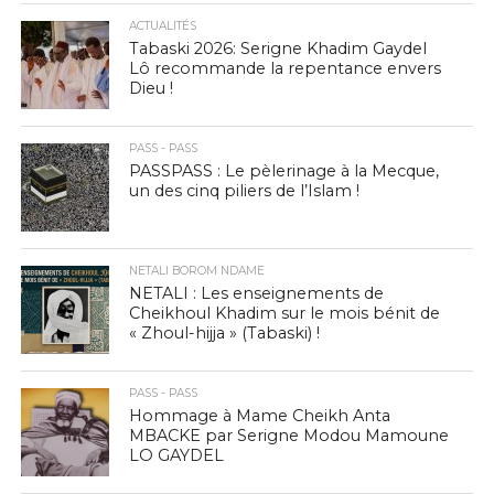
ACTUALITÉS
Tabaski 2026: Serigne Khadim Gaydel
Lô recommande la repentance envers
Dieu !
PASS - PASS
PASSPASS : Le pèlerinage à la Mecque,
un des cinq piliers de l’Islam !
NETALI BOROM NDAME
NETALI : Les enseignements de
Cheikhoul Khadim sur le mois bénit de
« Zhoul-hijja » (Tabaski) !
PASS - PASS
Hommage à Mame Cheikh Anta
MBACKE par Serigne Modou Mamoune
LO GAYDEL