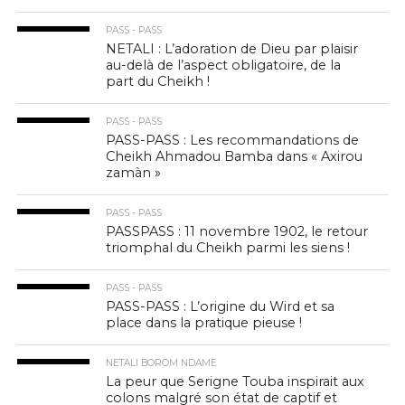
PASS - PASS
NETALI : L’adoration de Dieu par plaisir
au-delà de l’aspect obligatoire, de la
part du Cheikh !
PASS - PASS
PASS-PASS : Les recommandations de
Cheikh Ahmadou Bamba dans « Axirou
zamàn »
PASS - PASS
PASSPASS : 11 novembre 1902, le retour
triomphal du Cheikh parmi les siens !
PASS - PASS
PASS-PASS : L’origine du Wird et sa
place dans la pratique pieuse !
NETALI BOROM NDAME
La peur que Serigne Touba inspirait aux
colons malgré son état de captif et