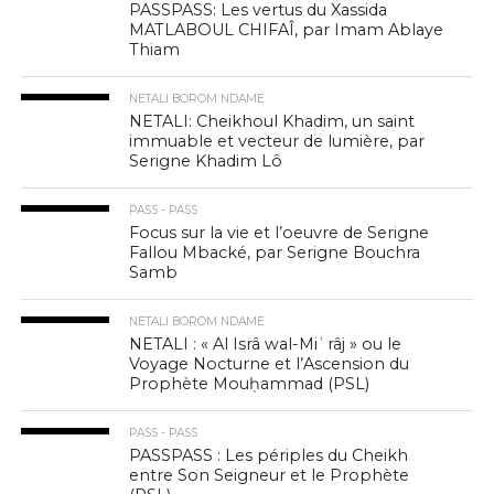
PASSPASS: Les vertus du Xassida
MATLABOUL CHIFAÎ, par Imam Ablaye
Thiam
NETALI BOROM NDAME
NETALI: Cheikhoul Khadim, un saint
immuable et vecteur de lumière, par
Serigne Khadim Lô
PASS - PASS
Focus sur la vie et l’oeuvre de Serigne
Fallou Mbacké, par Serigne Bouchra
Samb
NETALI BOROM NDAME
NETALI : « Al Isrâ wal-Miʿrâj » ou le
Voyage Nocturne et l’Ascension du
Prophète Mouḥammad (PSL)
PASS - PASS
PASSPASS : Les périples du Cheikh
entre Son Seigneur et le Prophète