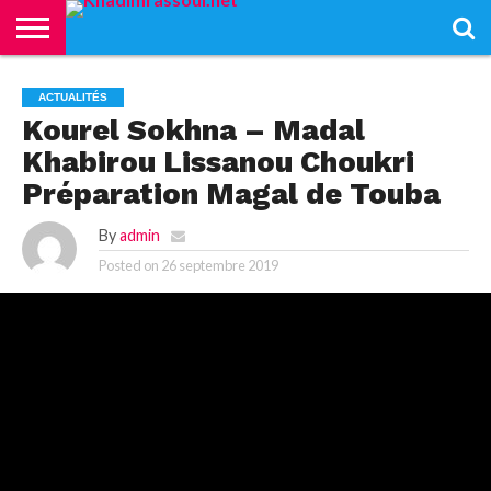
ACCUEIL
KHADIMRASSOUL
LE
ACTUALITÉS
CONTRIBUTIONS
PASS
NETALI
L’ISLAM
VIDÉOS
ACTUALITÉS
MOURIDISME
–
BOROM
Kourel Sokhna – Madal
PASS
NDAME
Khabirou Lissanou Choukri
Préparation Magal de Touba
By
admin
Posted on
26 septembre 2019