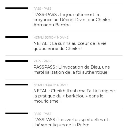
PASS - PASS
PASS-PASS : Le jour ultime et la
croyance au Décret Divin, par Cheikh
Ahmadou Bamba
NETALI BOROM NDAME
NETALI : La sunna au cœur de la vie
quotidienne du Cheikh !
PASS - PASS
PASSPASS : L’invocation de Dieu, une
matérialisation de la foi authentique !
NETALI BOROM NDAME
NETALI: Cheikh Ibrahima Fall à l’origine
la pratique du « barkélou » dans le
mouridisme !
PASS - PASS
PASSPASS : Les vertus spirituelles et
thérapeutiques de la Prière