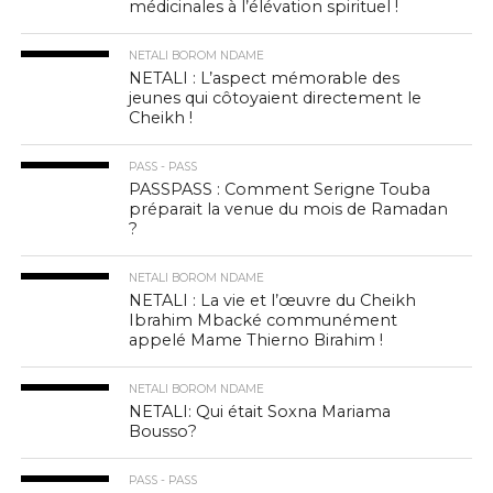
médicinales à l’élévation spirituel !
NETALI BOROM NDAME
NETALI : L’aspect mémorable des
jeunes qui côtoyaient directement le
Cheikh !
PASS - PASS
PASSPASS : Comment Serigne Touba
préparait la venue du mois de Ramadan
?
NETALI BOROM NDAME
NETALI : La vie et l’œuvre du Cheikh
Ibrahim Mbacké communément
appelé Mame Thierno Birahim !
NETALI BOROM NDAME
NETALI: Qui était Soxna Mariama
Bousso?
PASS - PASS