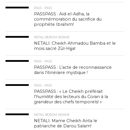
PASS - PASS
PASSPASS : Aïd-el-Adha, la
commémoration du sacrifice du
prophète Ibrahim!
NETALI BOROM NDAME
NETALI: Cheikh Ahmadou Bamba et le
mois sacré Zûl-Hijja!
PASS - PASS
PASSPASS : L’acte de reconnaissance
dans l’itinéraire mystique !
PASS - PASS
PASSPASS : « Le Cheikh préférait
l’humilité des lecteurs du Coran à la
grandeur des chefs temporels! »
NETALI BOROM NDAME
NETALI: Mame Cheikh Anta le
patriarche de Darou Salam!