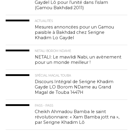
Gaydel Lô pour l’unité dans l’islam
(Gamou Bakhdad 2011)
ACTUALITÉS
Mesures annoncées pour un Gamou
paisible à Bakhdad chez Serigne
Khadim Lo Gaydel
NETALI BOROM NDAME
NETALI: Le mawlidi Nabi, un avènement
pour un monde meilleur !
SPÉCIAL MAGAL TOUBA
Discours Intégral de Serigne Khadim
Gayde LO Borom NDame au Grand
Magal de Touba 1447H
PASS - PASS
Cheikh Ahmadou Bamba le saint
révolutionnaire: « Xam Bamba jott na »,
par Serigne Khadim Lô