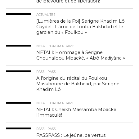
de bravoure et de libération!
ACTUALITÉS
[Lumières de la Foi] Serigne Khadim Lô
Gaydel : L’âme de Touba Bakhdad et le
gardien du « Foulkou »
NETALI BOROM NDAME
NETALI: Hommage à Serigne
Chouhaïbou Mbacké, « Abô Madiyàna »
PASS - PASS
A l’origine du récital du Foulkou
Maskhoune de Bakhdad, par Serigne
Khadim Lô
NETALI BOROM NDAME
NETALI: Cheikh Massamba Mbacké,
l’immaculé!
PASS - PASS
PASSPASS : Le jeûne, de vertus