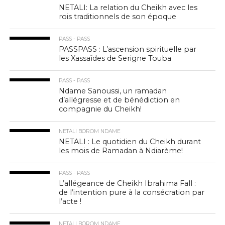
NETALI: La relation du Cheikh avec les
rois traditionnels de son époque
PASS - PASS
PASSPASS : L’ascension spirituelle par
les Xassaïdes de Serigne Touba
PASS - PASS
Ndame Sanoussi, un ramadan
d’allégresse et de bénédiction en
compagnie du Cheikh!
NETALI BOROM NDAME
NETALI : Le quotidien du Cheikh durant
les mois de Ramadan à Ndiarème!
PASS - PASS
L’allégeance de Cheikh Ibrahima Fall :
de l’intention pure à la consécration par
l’acte !
NETALI BOROM NDAME