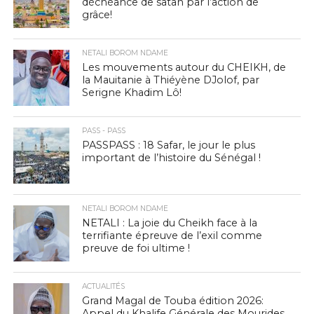
déchéance de satan par l’action de
grâce!
NETALI BOROM NDAME
Les mouvements autour du CHEIKH, de
la Mauitanie à Thiéyène DJolof, par
Serigne Khadim Lô!
PASS - PASS
PASSPASS : 18 Safar, le jour le plus
important de l’histoire du Sénégal !
NETALI BOROM NDAME
NETALI : La joie du Cheikh face à la
terrifiante épreuve de l’exil comme
preuve de foi ultime !
ACTUALITÉS
Grand Magal de Touba édition 2026:
Appel du Khalife Générale des Mourides