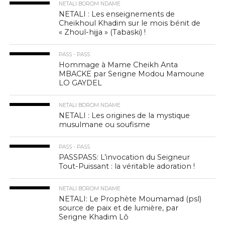
NETALI BOROM NDAME
NETALI : Les enseignements de
Cheikhoul Khadim sur le mois bénit de
« Zhoul-hijja » (Tabaski) !
PASS - PASS
Hommage à Mame Cheikh Anta
MBACKE par Serigne Modou Mamoune
LO GAYDEL
NETALI BOROM NDAME
NETALI : Les origines de la mystique
musulmane ou soufisme
PASS - PASS
PASSPASS: L’invocation du Seigneur
Tout-Puissant : la véritable adoration !
NETALI BOROM NDAME
NETALI: Le Prophète Moumamad (psl)
source de paix et de lumière, par
Serigne Khadim Lô