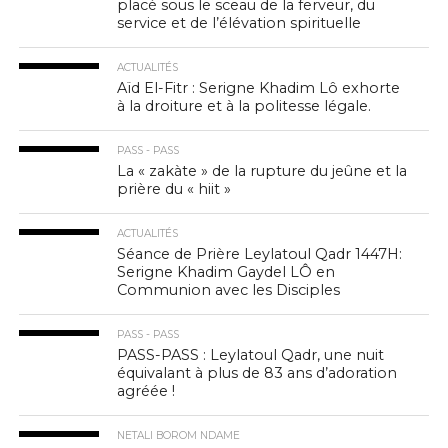
placé sous le sceau de la ferveur, du
service et de l’élévation spirituelle
ACTUALITÉS
Aïd El-Fitr : Serigne Khadim Lô exhorte
à la droiture et à la politesse légale.
PASS - PASS
La « zakàte » de la rupture du jeûne et la
prière du « hiit »
ACTUALITÉS
Séance de Prière Leylatoul Qadr 1447H:
Serigne Khadim Gaydel LÔ en
Communion avec les Disciples
PASS - PASS
PASS-PASS : Leylatoul Qadr, une nuit
équivalant à plus de 83 ans d’adoration
agréée !
NETALI BOROM NDAME