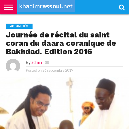
ACCUEIL
KHADIMRASSOUL
LE
ACTUALITÉS
CONTRIBUTIONS
PASS
NETALI
L’ISLAM
VIDÉOS
ACTUALITÉS
MOURIDISME
–
BOROM
PASS
NDAME
Journée de récital du saint
coran du daara coranique de
Bakhdad. Edition 2016
By
admin
Posted on
26 septembre 2019