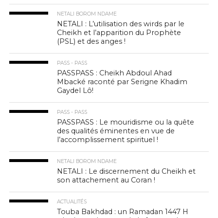
NETALI BOROM NDAME
NETALI : L’utilisation des wirds par le
Cheikh et l’apparition du Prophète
(PSL) et des anges !
PASS - PASS
PASSPASS : Cheikh Abdoul Ahad
Mbacké raconté par Serigne Khadim
Gaydel Lô!
PASS - PASS
PASSPASS : Le mouridisme ou la quête
des qualités éminentes en vue de
l’accomplissement spirituel !
NETALI BOROM NDAME
NETALI : Le discernement du Cheikh et
son attachement au Coran !
ACTUALITÉS
Touba Bakhdad : un Ramadan 1447 H