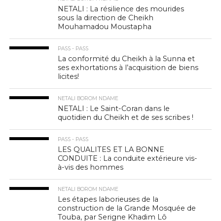
NETALI : La résilience des mourides
sous la direction de Cheikh
Mouhamadou Moustapha
PASS - PASS
La conformité du Cheikh à la Sunna et
ses exhortations à l’acquisition de biens
licites!
NETALI BOROM NDAME
NETALI : Le Saint-Coran dans le
quotidien du Cheikh et de ses scribes !
PASS - PASS
LES QUALITES ET LA BONNE
CONDUITE : La conduite extérieure vis-
à-vis des hommes
NETALI BOROM NDAME
Les étapes laborieuses de la
construction de la Grande Mosquée de
Touba, par Serigne Khadim Lô