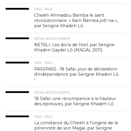
PASS - PASS
Cheikh Ahmadou Bamba le saint
révolutionnaire: « Xam Bamba jott na »,
par Serigne Khadim Lô
NETALI BOROM NDAME
NETALI: Les dons de l’exil, par Serigne
Khadim Gaydel Lô (MAGAL 2011)
PASS - PASS
PASSPASS : 18 Safar, jour de déclaration
d’indépendance par Serigne Khadim Lô
!
NETALI BOROM NDAME
18 Safar, une récompence à la hauteur
des épreuves, par Serigne Khadim Lô
PASS - PASS
La constance du Cheikh à l’origine de la
pérennité de son Magal, par Serigne