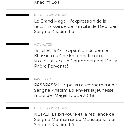
Khadim Lô !
NETALI BOROM NDAME
Le Grand Magal : l’expression de la
reconnaissance de l’unicité de Dieu, par
Serigne Khadim Lô
ACTUALITÉS
19 juillet 1927, l’apparition du dernier
Khassida du Cheikh: « Khatimatoul
Mounajati » ou le Couronnement De La
Prière Fervente!
PASS - PASS
PASSPASS: L’appel au discernement de
Serigne Khadim Lô envers la jeunesse
mouride (Magal Touba 2018)
NETALI BOROM NDAME
NETALI: La bravoure et la résilience de
Serigne Mouhamadou Moustapha, par
Serigne Khadim Lô