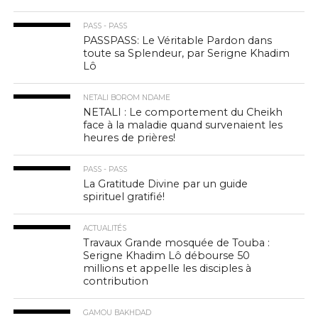
PASS - PASS
PASSPASS: Le Véritable Pardon dans
toute sa Splendeur, par Serigne Khadim
Lô
NETALI BOROM NDAME
NETALI : Le comportement du Cheikh
face à la maladie quand survenaient les
heures de prières!
PASS - PASS
La Gratitude Divine par un guide
spirituel gratifié!
ACTUALITÉS
Travaux Grande mosquée de Touba :
Serigne Khadim Lô débourse 50
millions et appelle les disciples à
contribution
GAMOU BAKHDAD