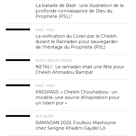
La bataille de Badr : une illustration de la
profonde connaissance de Dieu du
Prophète (PSL) !
PASS - PASS
La vivification du Coran par le Cheikh
durant le Ramadan pour sauvegarder
de l’héritage du Prophète (PSL)
NETALI BOROM NDAME
NETALI : Le ramadan était une fête pour
Cheikh Ahmadou Bamba!
PASS - PASS
PASSPASS: « Cheikh Chouhaïbou : un
modèle, une source d’inspiration pour
un Islam pur »
ACTUALITÉS
RAMADAN 2025: Foulkou Mashoune
chez Serigne Khadim Gaydel Lô