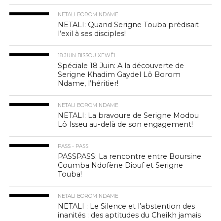
NETALI BOROM NDAME
NETALI: Quand Serigne Touba prédisait
l’exil à ses disciples!
18 JUIN BISSOU XEWËL
Spéciale 18 Juin: A la découverte de
Serigne Khadim Gaydel Lô Borom
Ndame, l’héritier!
NETALI BOROM NDAME
NETALI: La bravoure de Serigne Modou
Lô Isseu au-delà de son engagement!
PASS - PASS
PASSPASS: La rencontre entre Boursine
Coumba Ndofène Diouf et Serigne
Touba!
NETALI BOROM NDAME
NETALI : Le Silence et l’abstention des
inanités : des aptitudes du Cheikh jamais