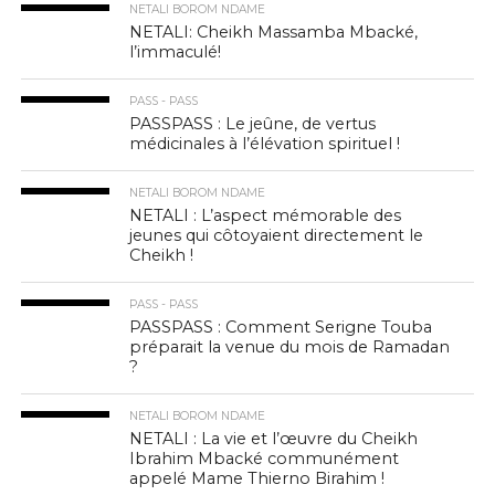
NETALI BOROM NDAME
NETALI: Cheikh Massamba Mbacké,
l’immaculé!
PASS - PASS
PASSPASS : Le jeûne, de vertus
médicinales à l’élévation spirituel !
NETALI BOROM NDAME
NETALI : L’aspect mémorable des
jeunes qui côtoyaient directement le
Cheikh !
PASS - PASS
PASSPASS : Comment Serigne Touba
préparait la venue du mois de Ramadan
?
NETALI BOROM NDAME
NETALI : La vie et l’œuvre du Cheikh
Ibrahim Mbacké communément
appelé Mame Thierno Birahim !