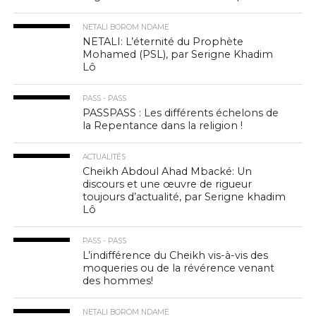
NETALI BOROM NDAME
NETALI: L’éternité du Prophète
Mohamed (PSL), par Serigne Khadim
Lô
PASS - PASS
PASSPASS : Les différents échelons de
la Repentance dans la religion !
ACTUALITÉS
Cheikh Abdoul Ahad Mbacké: Un
discours et une œuvre de rigueur
toujours d’actualité, par Serigne khadim
Lô
PASS - PASS
L’indifférence du Cheikh vis-à-vis des
moqueries ou de la révérence venant
des hommes!
NETALI BOROM NDAME