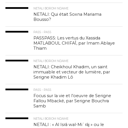
NETALI BOROM NDAME
NETALI: Qui était Soxna Mariama
Bousso?
PASS - PASS
PASSPASS: Les vertus du Xassida
MATLABOUL CHIFAÎ, par Imam Ablaye
Thiam
NETALI BOROM NDAME
NETALI: Cheikhoul Khadim, un saint
immuable et vecteur de lumière, par
Serigne Khadim Lô
PASS - PASS
Focus sur la vie et l’oeuvre de Serigne
Fallou Mbacké, par Serigne Bouchra
Samb
NETALI BOROM NDAME
NETALI : « Al Isrâ wal-Miʿrâj » ou le