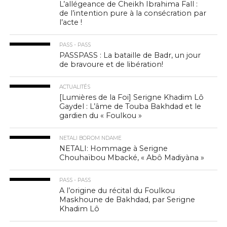
L’allégeance de Cheikh Ibrahima Fall :
de l’intention pure à la consécration par
l’acte !
PASS - PASS
PASSPASS : La bataille de Badr, un jour
de bravoure et de libération!
ACTUALITÉS
[Lumières de la Foi] Serigne Khadim Lô
Gaydel : L’âme de Touba Bakhdad et le
gardien du « Foulkou »
NETALI BOROM NDAME
NETALI: Hommage à Serigne
Chouhaïbou Mbacké, « Abô Madiyàna »
PASS - PASS
A l’origine du récital du Foulkou
Maskhoune de Bakhdad, par Serigne
Khadim Lô