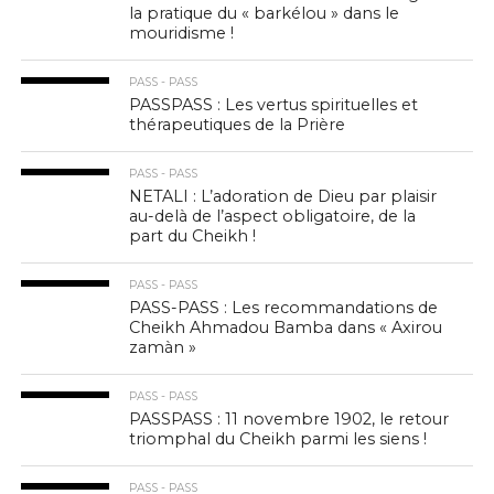
la pratique du « barkélou » dans le
mouridisme !
PASS - PASS
PASSPASS : Les vertus spirituelles et
thérapeutiques de la Prière
PASS - PASS
NETALI : L’adoration de Dieu par plaisir
au-delà de l’aspect obligatoire, de la
part du Cheikh !
PASS - PASS
PASS-PASS : Les recommandations de
Cheikh Ahmadou Bamba dans « Axirou
zamàn »
PASS - PASS
PASSPASS : 11 novembre 1902, le retour
triomphal du Cheikh parmi les siens !
PASS - PASS