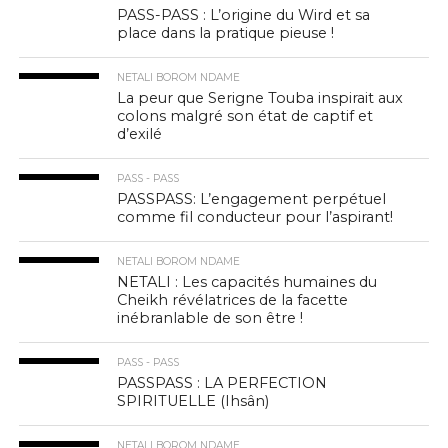
PASS-PASS : L’origine du Wird et sa
place dans la pratique pieuse !
NETALI BOROM NDAME
La peur que Serigne Touba inspirait aux
colons malgré son état de captif et
d’exilé
PASS - PASS
PASSPASS: L’engagement perpétuel
comme fil conducteur pour l’aspirant!
NETALI BOROM NDAME
NETALI : Les capacités humaines du
Cheikh révélatrices de la facette
inébranlable de son être !
PASS - PASS
PASSPASS : LA PERFECTION
SPIRITUELLE (Ihsân)
NETALI BOROM NDAME