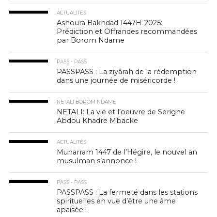
ACTUALITÉS
Ashoura Bakhdad 1447H-2025:
Prédiction et Offrandes recommandées
par Borom Ndame
PASS - PASS
PASSPASS : La ziyârah de la rédemption
dans une journée de miséricorde !
NETALI BOROM NDAME
NETALI: La vie et l’oeuvre de Serigne
Abdou Khadre Mbacke
ACTUALITÉS
Muharram 1447 de l’Hégire, le nouvel an
musulman s’annonce !
PASS - PASS
PASSPASS : La fermeté dans les stations
spirituelles en vue d’être une âme
apaisée !