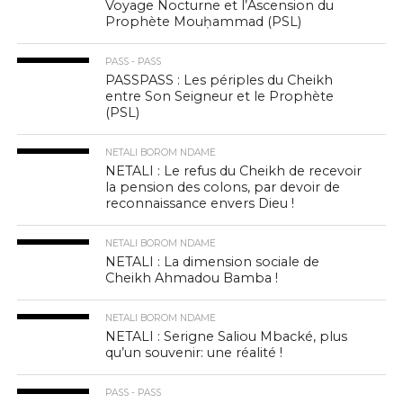
Voyage Nocturne et l’Ascension du
Prophète Mouḥammad (PSL)
PASS - PASS
PASSPASS : Les périples du Cheikh
entre Son Seigneur et le Prophète
(PSL)
NETALI BOROM NDAME
NETALI : Le refus du Cheikh de recevoir
la pension des colons, par devoir de
reconnaissance envers Dieu !
NETALI BOROM NDAME
NETALI : La dimension sociale de
Cheikh Ahmadou Bamba !
NETALI BOROM NDAME
NETALI : Serigne Saliou Mbacké, plus
qu’un souvenir: une réalité !
PASS - PASS