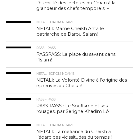
l’humilité des lecteurs du Coran à la
grandeur des chefs temporels! »
NETALI BOROM NDAME
NETALI: Mame Cheikh Anta le
patriarche de Darou Salam!
PASS - PASS
PASSPASS: La place du savant dans
l’Islam!
NETALI BOROM NDAME
NETALI: La Volonté Divine à l’origine des
épreuves du Cheikh!
PASS - PASS
PASS-PASS : Le Soufisme et ses
rouages, par Serigne Khadim Lô
NETALI BOROM NDAME
NETALI: La méfiance du Cheikh à
l’égard des vicissitudes du temps !