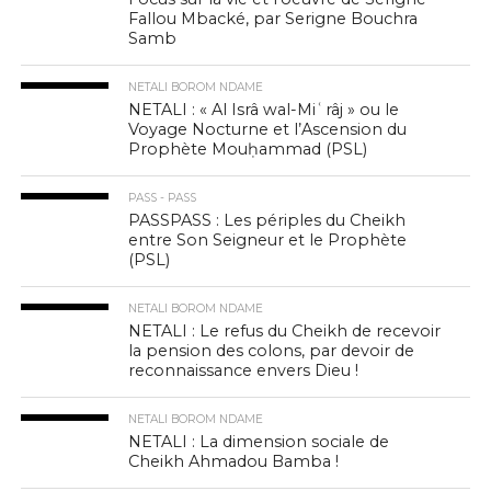
Fallou Mbacké, par Serigne Bouchra
Samb
NETALI BOROM NDAME
NETALI : « Al Isrâ wal-Miʿrâj » ou le
Voyage Nocturne et l’Ascension du
Prophète Mouḥammad (PSL)
PASS - PASS
PASSPASS : Les périples du Cheikh
entre Son Seigneur et le Prophète
(PSL)
NETALI BOROM NDAME
NETALI : Le refus du Cheikh de recevoir
la pension des colons, par devoir de
reconnaissance envers Dieu !
NETALI BOROM NDAME
NETALI : La dimension sociale de
Cheikh Ahmadou Bamba !