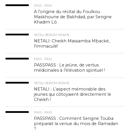
PASS - PASS
A l’origine du récital du Foulkou
Maskhoune de Bakhdad, par Serigne
Khadim Lô
NETALI BOROM NDAME
NETALI: Cheikh Massamba Mbacké,
l’immaculé!
PASS - PASS
PASSPASS : Le jeûne, de vertus
médicinales à l’élévation spirituel !
NETALI BOROM NDAME
NETALI : L’aspect mémorable des
jeunes qui côtoyaient directement le
Cheikh !
PASS - PASS
PASSPASS : Comment Serigne Touba
préparait la venue du mois de Ramadan
?