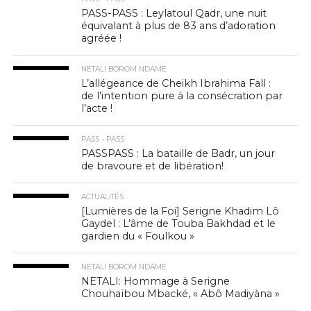
PASS-PASS : Leylatoul Qadr, une nuit
équivalant à plus de 83 ans d’adoration
agréée !
NETALI BOROM NDAME
L’allégeance de Cheikh Ibrahima Fall :
de l’intention pure à la consécration par
l’acte !
PASS - PASS
PASSPASS : La bataille de Badr, un jour
de bravoure et de libération!
ACTUALITÉS
[Lumières de la Foi] Serigne Khadim Lô
Gaydel : L’âme de Touba Bakhdad et le
gardien du « Foulkou »
NETALI BOROM NDAME
NETALI: Hommage à Serigne
Chouhaïbou Mbacké, « Abô Madiyàna »