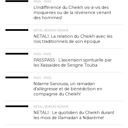
PASS - PASS
L’indifférence du Cheikh vis-à-vis des
moqueries ou de la révérence venant
des hommes!
NETALI BOROM NDAME
NETALI: La relation du Cheikh avec les
rois traditionnels de son époque
PASS - PASS
PASSPASS : L’ascension spirituelle par
les Xassaïdes de Serigne Touba
PASS - PASS
Ndame Sanoussi, un ramadan
d’allégresse et de bénédiction en
compagnie du Cheikh!
NETALI BOROM NDAME
NETALI : Le quotidien du Cheikh durant
les mois de Ramadan à Ndiarème!