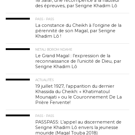
18 Safar, une récompence à la hauteur
des épreuves, par Serigne Khadim Lô
PASS - PASS
La constance du Cheikh à l’origine de la
pérennité de son Magal, par Serigne
Khadim Lô !
NETALI BOROM NDAME
Le Grand Magal : l’expression de la
reconnaissance de l’unicité de Dieu, par
Serigne Khadim Lô
ACTUALITÉS
19 juillet 1927, l’apparition du dernier
Khassida du Cheikh: « Khatimatoul
Mounajati » ou le Couronnement De La
Prière Fervente!
PASS - PASS
PASSPASS: L’appel au discernement de
Serigne Khadim Lô envers la jeunesse
mouride (Magal Touba 2018)