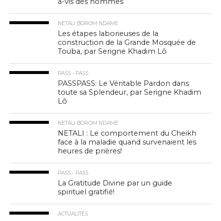
à-vis des hommes
NETALI BOROM NDAME
Les étapes laborieuses de la
construction de la Grande Mosquée de
Touba, par Serigne Khadim Lô
PASS - PASS
PASSPASS: Le Véritable Pardon dans
toute sa Splendeur, par Serigne Khadim
Lô
NETALI BOROM NDAME
NETALI : Le comportement du Cheikh
face à la maladie quand survenaient les
heures de prières!
PASS - PASS
La Gratitude Divine par un guide
spirituel gratifié!
ACTUALITÉS