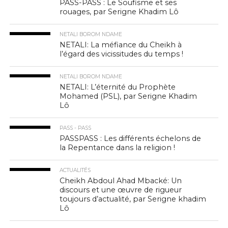
PASS-PASS : Le Soufisme et ses
rouages, par Serigne Khadim Lô
NETALI BOROM NDAME
NETALI: La méfiance du Cheikh à
l’égard des vicissitudes du temps !
NETALI BOROM NDAME
NETALI: L’éternité du Prophète
Mohamed (PSL), par Serigne Khadim
Lô
PASS - PASS
PASSPASS : Les différents échelons de
la Repentance dans la religion !
ACTUALITÉS
Cheikh Abdoul Ahad Mbacké: Un
discours et une œuvre de rigueur
toujours d’actualité, par Serigne khadim
Lô