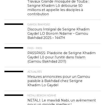
Travaux Grande mosquée de Touba :
Serigne Khadim Lô débourse 50
millions et appelle les disciples à
contribution
GAMOU BAKHDAD
Discours Intégral de Serigne Khadim
Gaydel LO Borom Ndame – Gamou
Bakhdad 2025 – 1447H
PASS - PASS
PASSPASS: Plaidoirie de Serigne Khadim
Gaydel Lô pour l’unité dans l’islam
(Gamou Bakhdad 2011)
ACTUALITÉS
Mesures annoncées pour un Gamou
paisible à Bakhdad chez Serigne
Khadim Lo Gaydel
NETALI BOROM NDAME
NETALI: Le mawlidi Nabi, un avènement
pour un monde meilleur !