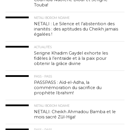
Touba!
NETALI BOROM NDAME
NETALI : Le Silence et l’abstention des
inanités : des aptitudes du Cheikh jamais
égalées !
ACTUALITÉS
Serigne Khadim Gaydel exhorte les
fidèles à l’entraide et à la paix pour
obtenir la grâce divine
PASS - PASS
PASSPASS : Aïd-el-Adha, la
commémoration du sacrifice du
prophète Ibrahim!
NETALI BOROM NDAME
NETALI: Cheikh Ahmadou Bamba et le
mois sacré Zûl-Hijja!
PASS - PASS