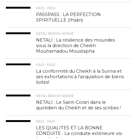
PASS - PASS
PASSPASS : LA PERFECTION
SPIRITUELLE (Ihsân)
NETALI BOROM NDAME
NETALI : La résilience des mourides
sous la direction de Cheikh
Mouhamadou Moustapha
PASS - PASS
La conformité du Cheikh à la Sunna et
ses exhortations à l’acquisition de biens
licites!
NETALI BOROM NDAME
NETALI : Le Saint-Coran dans le
quotidien du Cheikh et de ses scribes !
PASS - PASS
LES QUALITES ET LA BONNE
CONDUITE : La conduite extérieure vis-