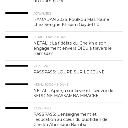
un Islam pur »
ACTUALITÉS
RAMADAN 2025: Foulkou Mashoune
chez Serigne Khadim Gaydel Lô
NETALI BOROM NDAME
NETALI : La fidélité du Cheikh à son
engagement envers DIEU à travers le
Ramadan !
PASS - PASS
PASSPASS: LOUPE SUR LE JEÛNE
NETALI BOROM NDAME
NETALI: Aperçu sur la vie et l’œuvre de
SERIGNE MASSAMBA MBACKE
PASS - PASS
PASSPASS: L’enseignement et
l’éducation au cœur du quotidien de
Cheikh Ahmadou Bamba