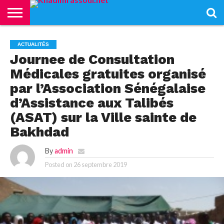
ACCUEIL
KHADIMRASSOUL
LE
ACTUALITÉS
CONTRIBUTIONS
PASS
NETALI
L’ISLAM
VIDÉOS
ACTUALITÉS
MOURIDISME
–
BOROM
Journee de Consultation
PASS
NDAME
Médicales gratuites organisé
par l’Association Sénégalaise
d’Assistance aux Talibés
(ASAT) sur la Ville sainte de
Bakhdad
By
admin
Posted on
26 septembre 2019