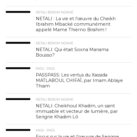
NETALI BOROM NDAME
NETALI : La vie et l’œuvre du Cheikh
Ibrahim Mbacké communément
appelé Mame Thierno Birahim !
NETALI BOROM NDAME
NETALI: Qui était Soxna Mariama
Bousso?
PASS - PASS
PASSPASS: Les vertus du Xassida
MATLABOUL CHIFAÎ, par Imam Ablaye
Thiam
NETALI BOROM NDAME
NETALI: Cheikhoul Khadim, un saint
immuable et vecteur de lumière, par
Serigne Khadim Lô
PASS - PASS
Focus sur la vie et l’oeuvre de Serigne