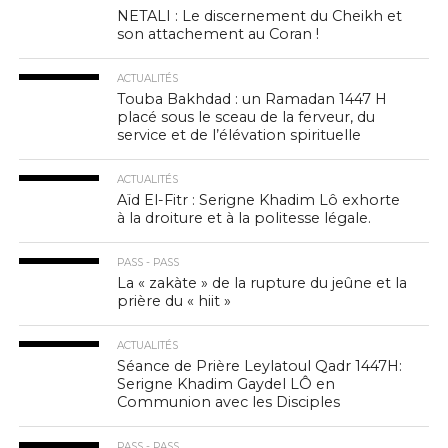
NETALI : Le discernement du Cheikh et
son attachement au Coran !
ACTUALITÉS
Touba Bakhdad : un Ramadan 1447 H
placé sous le sceau de la ferveur, du
service et de l’élévation spirituelle
ACTUALITÉS
Aïd El-Fitr : Serigne Khadim Lô exhorte
à la droiture et à la politesse légale.
PASS - PASS
La « zakàte » de la rupture du jeûne et la
prière du « hiit »
ACTUALITÉS
Séance de Prière Leylatoul Qadr 1447H:
Serigne Khadim Gaydel LÔ en
Communion avec les Disciples
PASS - PASS