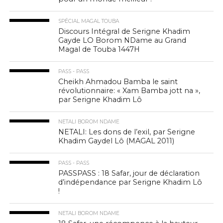
SPÉCIAL MAGAL TOUBA
Discours Intégral de Serigne Khadim
Gayde LO Borom NDame au Grand
Magal de Touba 1447H
PASS - PASS
Cheikh Ahmadou Bamba le saint
révolutionnaire: « Xam Bamba jott na »,
par Serigne Khadim Lô
NETALI BOROM NDAME
NETALI: Les dons de l’exil, par Serigne
Khadim Gaydel Lô (MAGAL 2011)
PASS - PASS
PASSPASS : 18 Safar, jour de déclaration
d’indépendance par Serigne Khadim Lô
!
NETALI BOROM NDAME