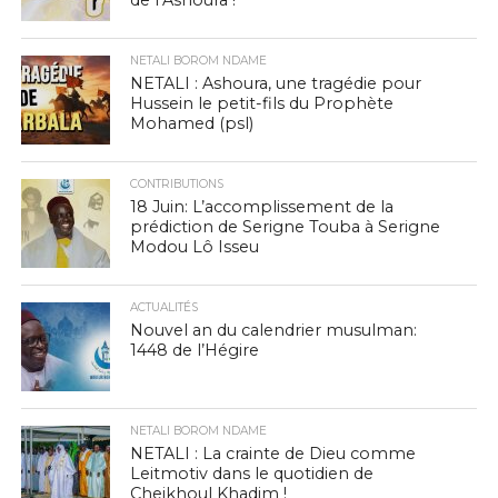
de l’Ashoura !
NETALI BOROM NDAME
NETALI : Ashoura, une tragédie pour
Hussein le petit-fils du Prophète
Mohamed (psl)
CONTRIBUTIONS
18 Juin: L’accomplissement de la
prédiction de Serigne Touba à Serigne
Modou Lô Isseu
ACTUALITÉS
Nouvel an du calendrier musulman:
1448 de l’Hégire
NETALI BOROM NDAME
NETALI : La crainte de Dieu comme
Leitmotiv dans le quotidien de
Cheikhoul Khadim !