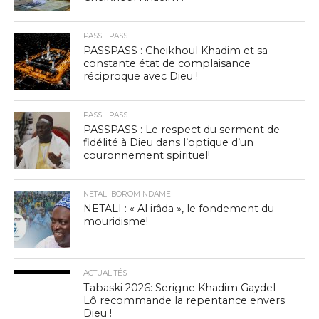
PASS - PASS
PASSPASS : Cheikhoul Khadim et sa
constante état de complaisance
réciproque avec Dieu !
PASS - PASS
PASSPASS : Le respect du serment de
fidélité à Dieu dans l’optique d’un
couronnement spirituel!
NETALI BOROM NDAME
NETALI : « Al irâda », le fondement du
mouridisme!
ACTUALITÉS
Tabaski 2026: Serigne Khadim Gaydel
Lô recommande la repentance envers
Dieu !