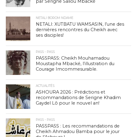
par Serigne Saliou Mbacké
NETALI BOROM NDAME
NETALI: XUTBATU WAMSASIN, l’une des
dernières rencontres du Cheikh avec
ses disciples!
PASS - PASS
PASSPASS: Cheikh Mouhamadou
Moustapha Mbacké, l’illustration du
Courage Imcommesurable.
ACTUALITÉS
ASHOURA 2026 : Prédictions et
recommandations de Serigne Khadim
Gaydel Lô pour le nouvel an!
PASS - PASS
PASSPASS : Les recommandations de
Cheikh Ahmadou Bamba pour le jour