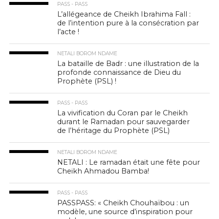
PASS - PASS
L’allégeance de Cheikh Ibrahima Fall :
de l’intention pure à la consécration par
l’acte !
NETALI BOROM NDAME
La bataille de Badr : une illustration de la
profonde connaissance de Dieu du
Prophète (PSL) !
PASS - PASS
La vivification du Coran par le Cheikh
durant le Ramadan pour sauvegarder
de l’héritage du Prophète (PSL)
NETALI BOROM NDAME
NETALI : Le ramadan était une fête pour
Cheikh Ahmadou Bamba!
PASS - PASS
PASSPASS: « Cheikh Chouhaïbou : un
modèle, une source d’inspiration pour