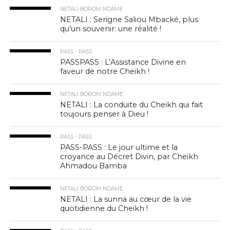
NETALI BOROM NDAME
NETALI : Serigne Saliou Mbacké, plus
qu’un souvenir: une réalité !
PASS - PASS
PASSPASS : L’Assistance Divine en
faveur de notre Cheikh !
NETALI BOROM NDAME
NETALI : La conduite du Cheikh qui fait
toujours penser à Dieu !
PASS - PASS
PASS-PASS : Le jour ultime et la
croyance au Décret Divin, par Cheikh
Ahmadou Bamba
NETALI BOROM NDAME
NETALI : La sunna au cœur de la vie
quotidienne du Cheikh !