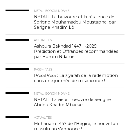
NETALI BOROM NDAME
NETALI: La bravoure et la résilience de
Serigne Mouhamadou Moustapha, par
Serigne Khadim Lô
ACTUALITÉS
Ashoura Bakhdad 1447H-2025:
Prédiction et Offrandes recommandées
par Borom Ndame
PASS - PASS
PASSPASS : La ziyârah de la rédemption
dans une journée de miséricorde !
NETALI BOROM NDAME
NETALI: La vie et l’oeuvre de Serigne
Abdou Khadre Mbacke
ACTUALITÉS
Muharram 1447 de l’Hégire, le nouvel an
musulman s’annonce !