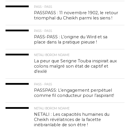
PASS - PASS
PASSPASS : 11 novembre 1902, le retour
triomphal du Cheikh parmi les siens !
PASS - PASS
PASS-PASS : L’origine du Wird et sa
place dans la pratique pieuse !
NETALI BOROM NDAME
La peur que Serigne Touba inspirait aux
colons malgré son état de captif et
d’exilé
PASS - PASS
PASSPASS: L’engagement perpétuel
comme fil conducteur pour l’aspirant!
NETALI BOROM NDAME
NETALI : Les capacités humaines du
Cheikh révélatrices de la facette
inébranlable de son être !