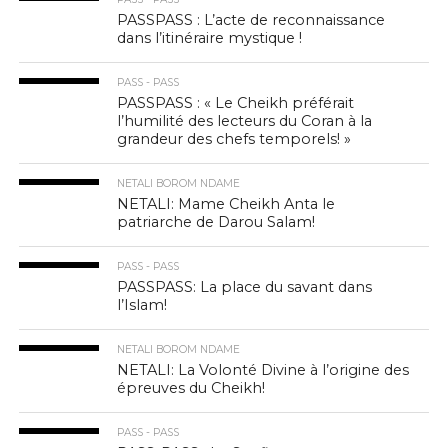
PASSPASS : L’acte de reconnaissance
dans l’itinéraire mystique !
PASS - PASS
PASSPASS : « Le Cheikh préférait
l’humilité des lecteurs du Coran à la
grandeur des chefs temporels! »
NETALI BOROM NDAME
NETALI: Mame Cheikh Anta le
patriarche de Darou Salam!
PASS - PASS
PASSPASS: La place du savant dans
l’Islam!
NETALI BOROM NDAME
NETALI: La Volonté Divine à l’origine des
épreuves du Cheikh!
PASS - PASS