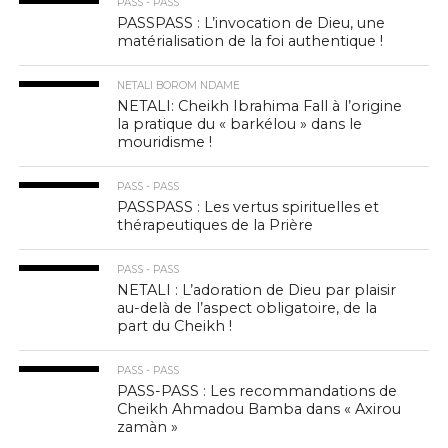
PASS - PASS
PASSPASS : L’invocation de Dieu, une
matérialisation de la foi authentique !
NETALI BOROM NDAME
NETALI: Cheikh Ibrahima Fall à l’origine
la pratique du « barkélou » dans le
mouridisme !
PASS - PASS
PASSPASS : Les vertus spirituelles et
thérapeutiques de la Prière
PASS - PASS
NETALI : L’adoration de Dieu par plaisir
au-delà de l’aspect obligatoire, de la
part du Cheikh !
PASS - PASS
PASS-PASS : Les recommandations de
Cheikh Ahmadou Bamba dans « Axirou
zamàn »