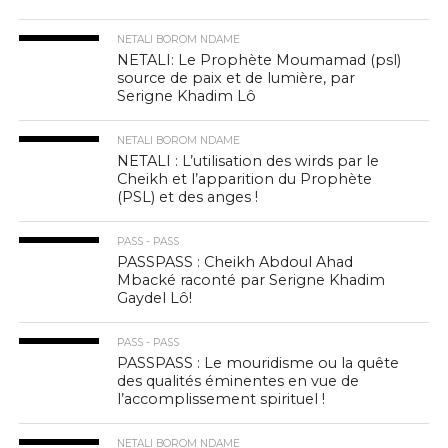
NETALI BOROM NDAME
NETALI: Le Prophète Moumamad (psl)
source de paix et de lumière, par
Serigne Khadim Lô
NETALI BOROM NDAME
NETALI : L’utilisation des wirds par le
Cheikh et l’apparition du Prophète
(PSL) et des anges !
PASS - PASS
PASSPASS : Cheikh Abdoul Ahad
Mbacké raconté par Serigne Khadim
Gaydel Lô!
PASS - PASS
PASSPASS : Le mouridisme ou la quête
des qualités éminentes en vue de
l’accomplissement spirituel !
NETALI BOROM NDAME