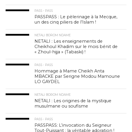
PASS - PASS
PASSPASS : Le pèlerinage à la Mecque,
un des cinq piliers de l’Islam !
NETALI BOROM NDAME
NETALI : Les enseignements de
Cheikhoul Khadim sur le mois bénit de
« Zhoul-hijja » (Tabaski) !
PASS - PASS
Hommage à Mame Cheikh Anta
MBACKE par Serigne Modou Mamoune
LO GAYDEL
NETALI BOROM NDAME
NETALI : Les origines de la mystique
musulmane ou soufisme
PASS - PASS
PASSPASS: L’invocation du Seigneur
Tout-Puissant : la véritable adoration !