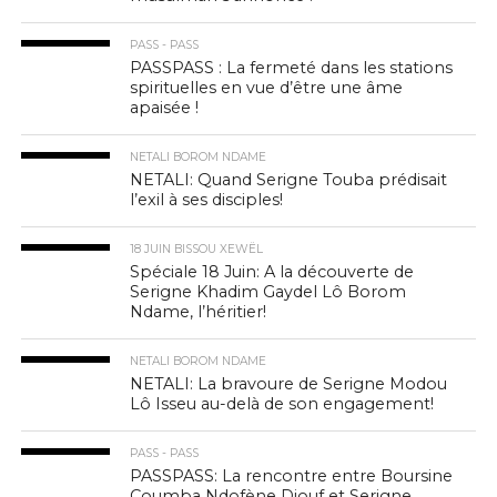
PASS - PASS
PASSPASS : La fermeté dans les stations
spirituelles en vue d’être une âme
apaisée !
NETALI BOROM NDAME
NETALI: Quand Serigne Touba prédisait
l’exil à ses disciples!
18 JUIN BISSOU XEWËL
Spéciale 18 Juin: A la découverte de
Serigne Khadim Gaydel Lô Borom
Ndame, l’héritier!
NETALI BOROM NDAME
NETALI: La bravoure de Serigne Modou
Lô Isseu au-delà de son engagement!
PASS - PASS
PASSPASS: La rencontre entre Boursine
Coumba Ndofène Diouf et Serigne