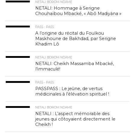
NETALI BOROM NDAME
NETALI: Hommage à Serigne
Chouhaïbou Mbacké, « Abô Madiyàna »
PASS - PASS
A l’origine du récital du Foulkou
Maskhoune de Bakhdad, par Serigne
Khadim Lô
NETALI BOROM NDAME
NETALI: Cheikh Massamba Mbacké,
l’immaculé!
PASS - PASS
PASSPASS : Le jeûne, de vertus
médicinales à l’élévation spirituel !
NETALI BOROM NDAME
NETALI : L’aspect mémorable des
jeunes qui côtoyaient directement le
Cheikh !