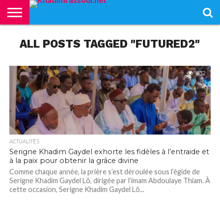
ACCUEIL
ALL POSTS TAGGED "FUTURED2"
KHADIMRASSOUL
LE
ACTUALITÉS
CONTRIBUTIONS
PASS
NETALI
L’ISLAM
VIDÉOS
MOURIDISME
–
BOROM
PASS
NDAME
832
ACTUALITÉS
Serigne Khadim Gaydel exhorte les fidèles à l’entraide et
à la paix pour obtenir la grâce divine
Comme chaque année, la prière s’est déroulée sous l’égide de
Serigne Khadim Gaydel Lô, dirigée par l’imam Abdoulaye Thiam. À
cette occasion, Serigne Khadim Gaydel Lô...