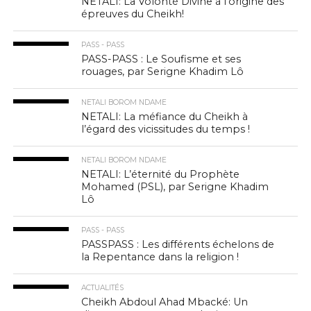
NETALI: La Volonté Divine à l’origine des
épreuves du Cheikh!
PASS - PASS
PASS-PASS : Le Soufisme et ses
rouages, par Serigne Khadim Lô
NETALI BOROM NDAME
NETALI: La méfiance du Cheikh à
l’égard des vicissitudes du temps !
NETALI BOROM NDAME
NETALI: L’éternité du Prophète
Mohamed (PSL), par Serigne Khadim
Lô
PASS - PASS
PASSPASS : Les différents échelons de
la Repentance dans la religion !
ACTUALITÉS
Cheikh Abdoul Ahad Mbacké: Un