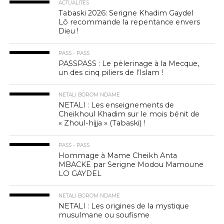
ACTUALITÉS
Tabaski 2026: Serigne Khadim Gaydel
Lô recommande la repentance envers
Dieu !
PASS - PASS
PASSPASS : Le pèlerinage à la Mecque,
un des cinq piliers de l’Islam !
NETALI BOROM NDAME
NETALI : Les enseignements de
Cheikhoul Khadim sur le mois bénit de
« Zhoul-hijja » (Tabaski) !
PASS - PASS
Hommage à Mame Cheikh Anta
MBACKE par Serigne Modou Mamoune
LO GAYDEL
NETALI BOROM NDAME
NETALI : Les origines de la mystique
musulmane ou soufisme