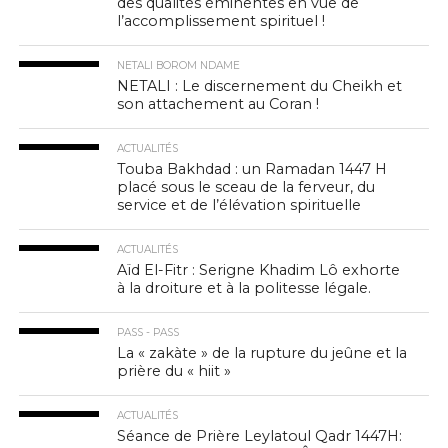
des qualités éminentes en vue de
l’accomplissement spirituel !
NETALI BOROM NDAME
NETALI : Le discernement du Cheikh et
son attachement au Coran !
ACTUALITÉS
Touba Bakhdad : un Ramadan 1447 H
placé sous le sceau de la ferveur, du
service et de l’élévation spirituelle
ACTUALITÉS
Aïd El-Fitr : Serigne Khadim Lô exhorte
à la droiture et à la politesse légale.
PASS - PASS
La « zakàte » de la rupture du jeûne et la
prière du « hiit »
ACTUALITÉS
Séance de Prière Leylatoul Qadr 1447H: