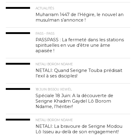
ACTUALITÉS
Muharram 1447 de l’Hégire, le nouvel an
musulman s’annonce !
PASS - PASS
PASSPASS : La fermeté dans les stations
spirituelles en vue d’être une âme
apaisée !
NETALI BOROM NDAME
NETALI: Quand Serigne Touba prédisait
l’exil à ses disciples!
18 JUIN BISSOU XEWËL
Spéciale 18 Juin: A la découverte de
Serigne Khadim Gaydel Lô Borom
Ndame, l’héritier!
NETALI BOROM NDAME
NETALI: La bravoure de Serigne Modou
Lô Isseu au-delà de son engagement!