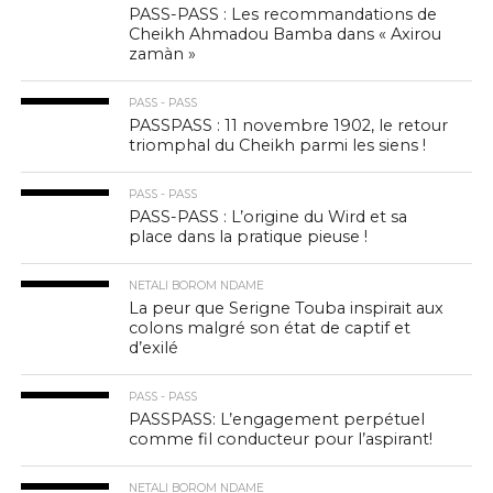
PASS-PASS : Les recommandations de
Cheikh Ahmadou Bamba dans « Axirou
zamàn »
PASS - PASS
PASSPASS : 11 novembre 1902, le retour
triomphal du Cheikh parmi les siens !
PASS - PASS
PASS-PASS : L’origine du Wird et sa
place dans la pratique pieuse !
NETALI BOROM NDAME
La peur que Serigne Touba inspirait aux
colons malgré son état de captif et
d’exilé
PASS - PASS
PASSPASS: L’engagement perpétuel
comme fil conducteur pour l’aspirant!
NETALI BOROM NDAME