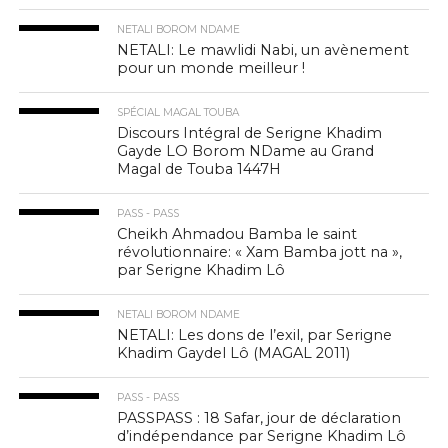
NETALI BOROM NDAME
NETALI: Le mawlidi Nabi, un avènement
pour un monde meilleur !
SPÉCIAL MAGAL TOUBA
Discours Intégral de Serigne Khadim
Gayde LO Borom NDame au Grand
Magal de Touba 1447H
PASS - PASS
Cheikh Ahmadou Bamba le saint
révolutionnaire: « Xam Bamba jott na »,
par Serigne Khadim Lô
NETALI BOROM NDAME
NETALI: Les dons de l’exil, par Serigne
Khadim Gaydel Lô (MAGAL 2011)
PASS - PASS
PASSPASS : 18 Safar, jour de déclaration
d’indépendance par Serigne Khadim Lô