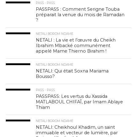
PASS - PASS
PASSPASS : Comment Serigne Touba
préparait la venue du mois de Ramadan
?
NETALI BOROM NDAME
NETALI : La vie et l’œuvre du Cheikh
Ibrahim Mbacké communément
appelé Mame Thierno Birahim !
NETALI BOROM NDAME
NETALI: Qui était Soxna Mariama
Bousso?
PASS - PASS
PASSPASS: Les vertus du Xassida
MATLABOUL CHIFAÎ, par Imam Ablaye
Thiam
NETALI BOROM NDAME
NETALI: Cheikhoul Khadim, un saint
immuable et vecteur de lumière, par