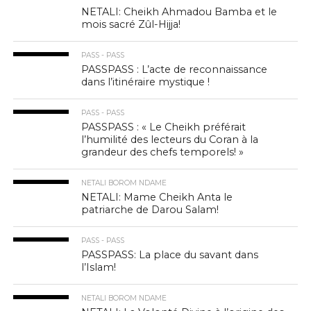
NETALI: Cheikh Ahmadou Bamba et le
mois sacré Zûl-Hijja!
PASS - PASS
PASSPASS : L’acte de reconnaissance
dans l’itinéraire mystique !
PASS - PASS
PASSPASS : « Le Cheikh préférait
l’humilité des lecteurs du Coran à la
grandeur des chefs temporels! »
NETALI BOROM NDAME
NETALI: Mame Cheikh Anta le
patriarche de Darou Salam!
PASS - PASS
PASSPASS: La place du savant dans
l’Islam!
NETALI BOROM NDAME