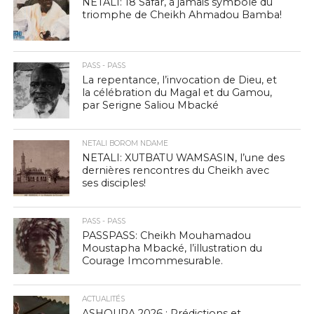
NETALI: 18 Safar, à jamais symbole du
triomphe de Cheikh Ahmadou Bamba!
PASS - PASS
La repentance, l’invocation de Dieu, et
la célébration du Magal et du Gamou,
par Serigne Saliou Mbacké
NETALI BOROM NDAME
NETALI: XUTBATU WAMSASIN, l’une des
dernières rencontres du Cheikh avec
ses disciples!
PASS - PASS
PASSPASS: Cheikh Mouhamadou
Moustapha Mbacké, l’illustration du
Courage Imcommesurable.
ACTUALITÉS
ASHOURA 2026 : Prédictions et