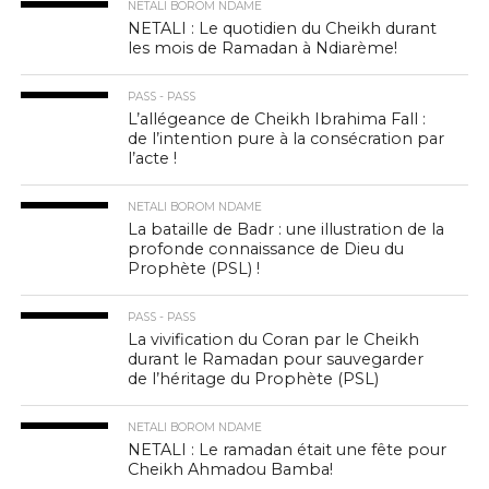
NETALI BOROM NDAME
NETALI : Le quotidien du Cheikh durant
les mois de Ramadan à Ndiarème!
PASS - PASS
L’allégeance de Cheikh Ibrahima Fall :
de l’intention pure à la consécration par
l’acte !
NETALI BOROM NDAME
La bataille de Badr : une illustration de la
profonde connaissance de Dieu du
Prophète (PSL) !
PASS - PASS
La vivification du Coran par le Cheikh
durant le Ramadan pour sauvegarder
de l’héritage du Prophète (PSL)
NETALI BOROM NDAME
NETALI : Le ramadan était une fête pour
Cheikh Ahmadou Bamba!