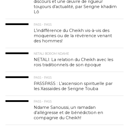
discours et une œuvre de rigueur
toujours d’actualité, par Serigne khadim
Lô
PASS - PASS
L’indifférence du Cheikh vis-à-vis des
moqueries ou de la révérence venant
des hommes!
NETALI BOROM NDAME
NETALI: La relation du Cheikh avec les
rois traditionnels de son époque
PASS - PASS
PASSPASS : L’ascension spirituelle par
les Xassaïdes de Serigne Touba
PASS - PASS
Ndame Sanoussi, un ramadan
d’allégresse et de bénédiction en
compagnie du Cheikh!