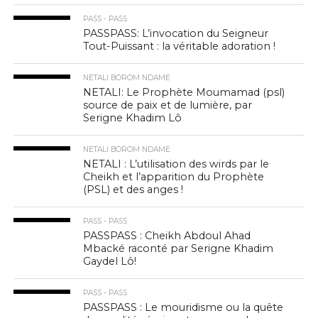
PASS - PASS
PASSPASS: L’invocation du Seigneur
Tout-Puissant : la véritable adoration !
NETALI BOROM NDAME
NETALI: Le Prophète Moumamad (psl)
source de paix et de lumière, par
Serigne Khadim Lô
NETALI BOROM NDAME
NETALI : L’utilisation des wirds par le
Cheikh et l’apparition du Prophète
(PSL) et des anges !
PASS - PASS
PASSPASS : Cheikh Abdoul Ahad
Mbacké raconté par Serigne Khadim
Gaydel Lô!
PASS - PASS
PASSPASS : Le mouridisme ou la quête