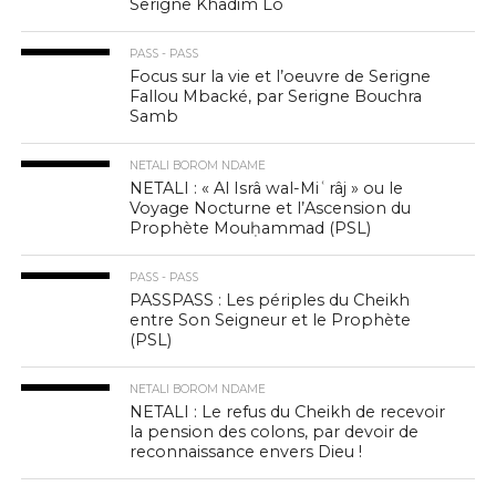
Serigne Khadim Lô
PASS - PASS
Focus sur la vie et l’oeuvre de Serigne
Fallou Mbacké, par Serigne Bouchra
Samb
NETALI BOROM NDAME
NETALI : « Al Isrâ wal-Miʿrâj » ou le
Voyage Nocturne et l’Ascension du
Prophète Mouḥammad (PSL)
PASS - PASS
PASSPASS : Les périples du Cheikh
entre Son Seigneur et le Prophète
(PSL)
NETALI BOROM NDAME
NETALI : Le refus du Cheikh de recevoir
la pension des colons, par devoir de
reconnaissance envers Dieu !