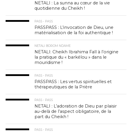
NETALI : La sunna au cœur de la vie
quotidienne du Cheikh !
PASS - PASS
PASSPASS : L’invocation de Dieu, une
matérialisation de la foi authentique !
NETALI BOROM NDAME
NETALI: Cheikh Ibrahima Fall à l’origine
la pratique du « barkélou » dans le
mouridisme !
PASS - PASS
PASSPASS : Les vertus spirituelles et
thérapeutiques de la Prière
PASS - PASS
NETALI : L’adoration de Dieu par plaisir
au-delà de l’aspect obligatoire, de la
part du Cheikh !
PASS - PASS