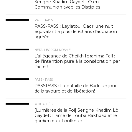
Serigne Khadim Gaydel LÔ en
Communion avec les Disciples
PASS - PASS
PASS-PASS : Leylatoul Qadr, une nuit
équivalant à plus de 83 ans d’adoration
agréée !
NETALI BOROM NDAME
L’allégeance de Cheikh Ibrahima Fall :
de l’intention pure à la consécration par
l’acte !
PASS - PASS
PASSPASS : La bataille de Badr, un jour
de bravoure et de libération!
ACTUALITÉS
[Lumières de la Foi] Serigne Khadim Lô
Gaydel : L’âme de Touba Bakhdad et le
gardien du « Foulkou »