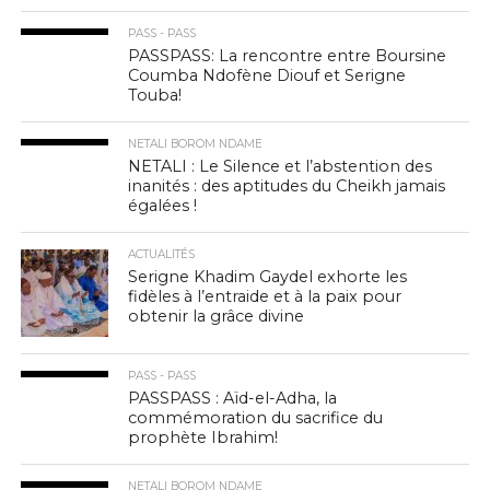
PASS - PASS
PASSPASS: La rencontre entre Boursine
Coumba Ndofène Diouf et Serigne
Touba!
NETALI BOROM NDAME
NETALI : Le Silence et l’abstention des
inanités : des aptitudes du Cheikh jamais
égalées !
ACTUALITÉS
Serigne Khadim Gaydel exhorte les
fidèles à l’entraide et à la paix pour
obtenir la grâce divine
PASS - PASS
PASSPASS : Aïd-el-Adha, la
commémoration du sacrifice du
prophète Ibrahim!
NETALI BOROM NDAME