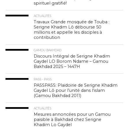
spirituel gratifié!
ACTUALITÉS
Travaux Grande mosquée de Touba :
Serigne Khadim Lô débourse 50
millions et appelle les disciples à
contribution
GAMOU BAKHDAD
Discours Intégral de Serigne Khadim
Gaydel LO Borom Ndame – Gamou
Bakhdad 2025 – 1447H
PASS - PASS
PASSPASS: Plaidoirie de Serigne Khadim
Gaydel Lô pour l’unité dans l’islam
(Gamou Bakhdad 2011)
ACTUALITÉS
Mesures annoncées pour un Gamou
paisible à Bakhdad chez Serigne
Khadim Lo Gaydel