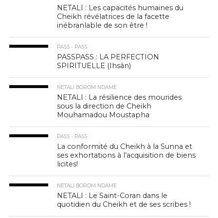
NETALI : Les capacités humaines du
Cheikh révélatrices de la facette
inébranlable de son être !
PASS - PASS
PASSPASS : LA PERFECTION
SPIRITUELLE (Ihsân)
NETALI BOROM NDAME
NETALI : La résilience des mourides
sous la direction de Cheikh
Mouhamadou Moustapha
PASS - PASS
La conformité du Cheikh à la Sunna et
ses exhortations à l’acquisition de biens
licites!
NETALI BOROM NDAME
NETALI : Le Saint-Coran dans le
quotidien du Cheikh et de ses scribes !