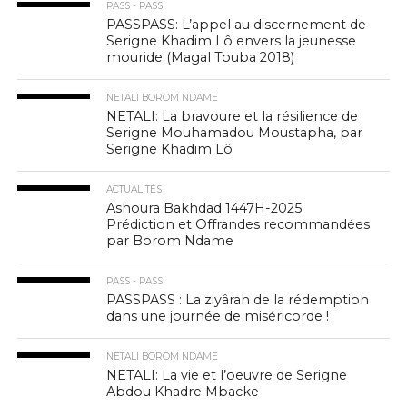
PASS - PASS
PASSPASS: L’appel au discernement de
Serigne Khadim Lô envers la jeunesse
mouride (Magal Touba 2018)
NETALI BOROM NDAME
NETALI: La bravoure et la résilience de
Serigne Mouhamadou Moustapha, par
Serigne Khadim Lô
ACTUALITÉS
Ashoura Bakhdad 1447H-2025:
Prédiction et Offrandes recommandées
par Borom Ndame
PASS - PASS
PASSPASS : La ziyârah de la rédemption
dans une journée de miséricorde !
NETALI BOROM NDAME
NETALI: La vie et l’oeuvre de Serigne
Abdou Khadre Mbacke