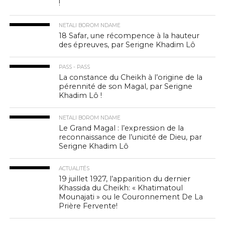
!
NETALI BOROM NDAME
18 Safar, une récompence à la hauteur
des épreuves, par Serigne Khadim Lô
PASS - PASS
La constance du Cheikh à l’origine de la
pérennité de son Magal, par Serigne
Khadim Lô !
NETALI BOROM NDAME
Le Grand Magal : l’expression de la
reconnaissance de l’unicité de Dieu, par
Serigne Khadim Lô
ACTUALITÉS
19 juillet 1927, l’apparition du dernier
Khassida du Cheikh: « Khatimatoul
Mounajati » ou le Couronnement De La
Prière Fervente!