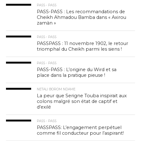
PASS - PASS
PASS-PASS : Les recommandations de
Cheikh Ahmadou Bamba dans « Axirou
zamàn »
PASS - PASS
PASSPASS : 11 novembre 1902, le retour
triomphal du Cheikh parmi les siens !
PASS - PASS
PASS-PASS : L’origine du Wird et sa
place dans la pratique pieuse !
NETALI BOROM NDAME
La peur que Serigne Touba inspirait aux
colons malgré son état de captif et
d’exilé
PASS - PASS
PASSPASS: L’engagement perpétuel
comme fil conducteur pour l’aspirant!