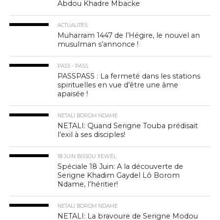
Abdou Khadre Mbacke
ACTUALITÉS
Muharram 1447 de l’Hégire, le nouvel an
musulman s’annonce !
PASS - PASS
PASSPASS : La fermeté dans les stations
spirituelles en vue d’être une âme
apaisée !
NETALI BOROM NDAME
NETALI: Quand Serigne Touba prédisait
l’exil à ses disciples!
18 JUIN BISSOU XEWËL
Spéciale 18 Juin: A la découverte de
Serigne Khadim Gaydel Lô Borom
Ndame, l’héritier!
NETALI BOROM NDAME
NETALI: La bravoure de Serigne Modou