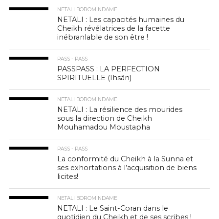
NETALI BOROM NDAME
NETALI : Les capacités humaines du
Cheikh révélatrices de la facette
inébranlable de son être !
PASS - PASS
PASSPASS : LA PERFECTION
SPIRITUELLE (Ihsân)
NETALI BOROM NDAME
NETALI : La résilience des mourides
sous la direction de Cheikh
Mouhamadou Moustapha
PASS - PASS
La conformité du Cheikh à la Sunna et
ses exhortations à l’acquisition de biens
licites!
NETALI BOROM NDAME
NETALI : Le Saint-Coran dans le
quotidien du Cheikh et de ses scribes !