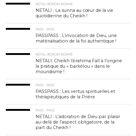
NETALI BOROM NDAME
NETALI : La sunna au cœur de la vie
quotidienne du Cheikh !
PASS - PASS
PASSPASS : L’invocation de Dieu, une
matérialisation de la foi authentique !
NETALI BOROM NDAME
NETALI: Cheikh Ibrahima Fall à l’origine
la pratique du « barkélou » dans le
mouridisme !
PASS - PASS
PASSPASS : Les vertus spirituelles et
thérapeutiques de la Prière
PASS - PASS
NETALI : L’adoration de Dieu par plaisir
au-delà de l’aspect obligatoire, de la
part du Cheikh !