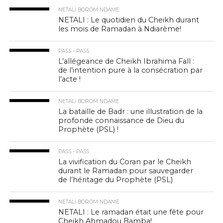
NETALI BOROM NDAME
NETALI : Le quotidien du Cheikh durant
les mois de Ramadan à Ndiarème!
PASS - PASS
L’allégeance de Cheikh Ibrahima Fall :
de l’intention pure à la consécration par
l’acte !
NETALI BOROM NDAME
La bataille de Badr : une illustration de la
profonde connaissance de Dieu du
Prophète (PSL) !
PASS - PASS
La vivification du Coran par le Cheikh
durant le Ramadan pour sauvegarder
de l’héritage du Prophète (PSL)
NETALI BOROM NDAME
NETALI : Le ramadan était une fête pour
Cheikh Ahmadou Bamba!