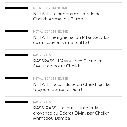
NETALI BOROM NDAME
NETALI : La dimension sociale de
Cheikh Ahmadou Bamba !
NETALI BOROM NDAME
NETALI : Serigne Saliou Mbacké, plus
qu’un souvenir: une réalité !
PASS - PASS
PASSPASS : L’Assistance Divine en
faveur de notre Cheikh !
NETALI BOROM NDAME
NETALI : La conduite du Cheikh qui fait
toujours penser à Dieu !
PASS - PASS
PASS-PASS : Le jour ultime et la
croyance au Décret Divin, par Cheikh
Ahmadou Bamba