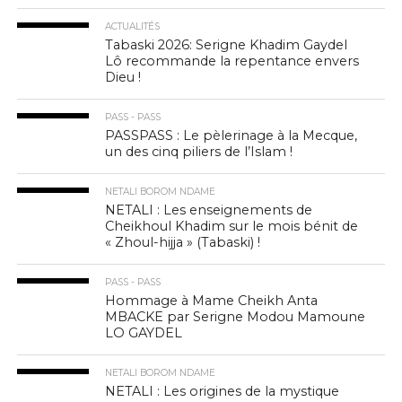
ACTUALITÉS
Tabaski 2026: Serigne Khadim Gaydel
Lô recommande la repentance envers
Dieu !
PASS - PASS
PASSPASS : Le pèlerinage à la Mecque,
un des cinq piliers de l’Islam !
NETALI BOROM NDAME
NETALI : Les enseignements de
Cheikhoul Khadim sur le mois bénit de
« Zhoul-hijja » (Tabaski) !
PASS - PASS
Hommage à Mame Cheikh Anta
MBACKE par Serigne Modou Mamoune
LO GAYDEL
NETALI BOROM NDAME
NETALI : Les origines de la mystique