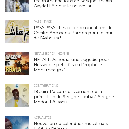
recommandations de Serigne Khadim
Gaydel Lô pour le nouvel an!
PASS - PASS
PASSPASS : Les recommandations de
Cheikh Ahmadou Bamba pour le jour
de l’Ashoura !
NETALI BOROM NDAME
NETALI : Ashoura, une tragédie pour
Hussein le petit-fils du Prophète
Mohamed (psl)
CONTRIBUTIONS
18 Juin: L’accomplissement de la
prédiction de Serigne Touba à Serigne
Modou Lô Isseu
ACTUALITÉS
Nouvel an du calendrier musulman:
1448 de l’Hégire