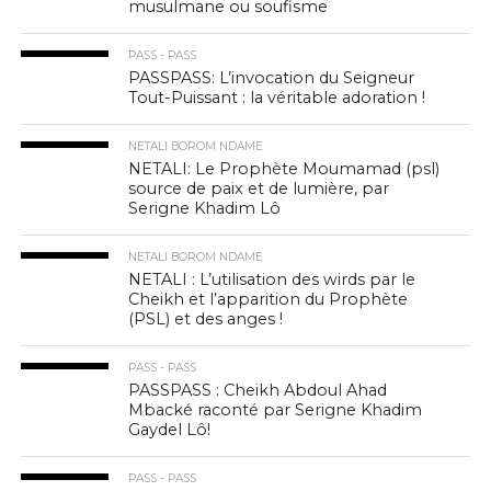
musulmane ou soufisme
PASS - PASS
PASSPASS: L’invocation du Seigneur
Tout-Puissant : la véritable adoration !
NETALI BOROM NDAME
NETALI: Le Prophète Moumamad (psl)
source de paix et de lumière, par
Serigne Khadim Lô
NETALI BOROM NDAME
NETALI : L’utilisation des wirds par le
Cheikh et l’apparition du Prophète
(PSL) et des anges !
PASS - PASS
PASSPASS : Cheikh Abdoul Ahad
Mbacké raconté par Serigne Khadim
Gaydel Lô!
PASS - PASS