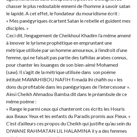
chasser le plus redoutable ennemi de l’homme à savoir satan
le lapidé. A cet effet, le fondateur du mouridisme écrit :
« Mes panégyriques écartent Satan le rebelle et guident mes
disciples. »
Ceci dit, l’engagement de Cheikhoul Khadim l’a même amené
à innover le lyrisme prophétique en empruntant une
métrique utilisée par un homme amoureux, à l’endroit d’une
femme, qui ne faisait pas partie des tafhilas arabes connus,
pour chanter les louanges de son bien-aimé Mohamed
(saw). Il s’agit de la métrique utilisée dans son poème
intitulé MAWAHIBOU NAFIH fì madà ihi chàfih ou « les
dons du profitable dans les panégyriques de l’intercesseur ».
Ainsi Cheikh Ahmadou Bamba dit dans le préambule de ce
même poème :
« Range le parmi ceux qui chanteront ces écrits les Houris
aux Beaux Yeux et les enfants du Paradis promis aux Pieux. »
C’est d’ailleurs ces propos du Cheikh qui justifie qu’au sein du
DIWANE RAHMATAN LIL HALAMINA il y a des femmes