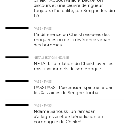
Cheikh Abdoul Ahad Mbacké: Un
discours et une œuvre de rigueur
toujours d’actualité, par Serigne khadim
Lô
PASS - PASS
L’indifférence du Cheikh vis-à-vis des
moqueries ou de la révérence venant
des hommes!
NETALI BOROM NDAME
NETALI: La relation du Cheikh avec les
rois traditionnels de son époque
PASS - PASS
PASSPASS : L’ascension spirituelle par
les Xassaïdes de Serigne Touba
PASS - PASS
Ndame Sanoussi, un ramadan
d’allégresse et de bénédiction en
compagnie du Cheikh!