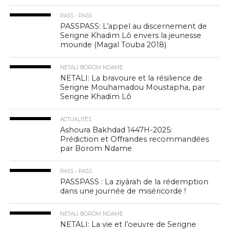
PASS - PASS
PASSPASS: L’appel au discernement de
Serigne Khadim Lô envers la jeunesse
mouride (Magal Touba 2018)
NETALI BOROM NDAME
NETALI: La bravoure et la résilience de
Serigne Mouhamadou Moustapha, par
Serigne Khadim Lô
ACTUALITÉS
Ashoura Bakhdad 1447H-2025:
Prédiction et Offrandes recommandées
par Borom Ndame
PASS - PASS
PASSPASS : La ziyârah de la rédemption
dans une journée de miséricorde !
NETALI BOROM NDAME
NETALI: La vie et l’oeuvre de Serigne