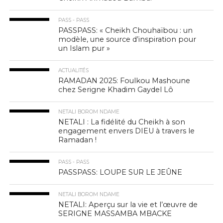
PASS - PASS
PASSPASS: « Cheikh Chouhaïbou : un
modèle, une source d’inspiration pour
un Islam pur »
ACTUALITÉS
RAMADAN 2025: Foulkou Mashoune
chez Serigne Khadim Gaydel Lô
NETALI BOROM NDAME
NETALI : La fidélité du Cheikh à son
engagement envers DIEU à travers le
Ramadan !
PASS - PASS
PASSPASS: LOUPE SUR LE JEÛNE
NETALI BOROM NDAME
NETALI: Aperçu sur la vie et l’œuvre de
SERIGNE MASSAMBA MBACKE