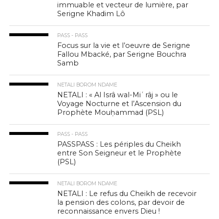
immuable et vecteur de lumière, par
Serigne Khadim Lô
PASS - PASS
Focus sur la vie et l’oeuvre de Serigne
Fallou Mbacké, par Serigne Bouchra
Samb
NETALI BOROM NDAME
NETALI : « Al Isrâ wal-Miʿrâj » ou le
Voyage Nocturne et l’Ascension du
Prophète Mouḥammad (PSL)
PASS - PASS
PASSPASS : Les périples du Cheikh
entre Son Seigneur et le Prophète
(PSL)
NETALI BOROM NDAME
NETALI : Le refus du Cheikh de recevoir
la pension des colons, par devoir de
reconnaissance envers Dieu !