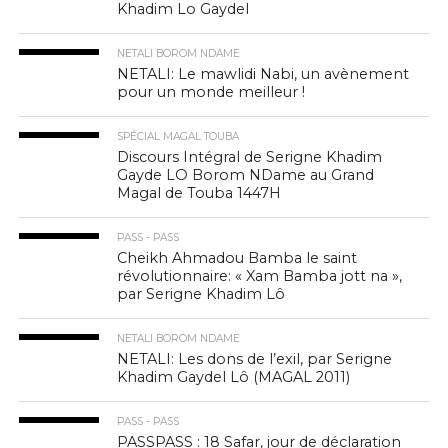
Khadim Lo Gaydel
NETALI BOROM NDAME
NETALI: Le mawlidi Nabi, un avènement
pour un monde meilleur !
SPÉCIAL MAGAL TOUBA
Discours Intégral de Serigne Khadim
Gayde LO Borom NDame au Grand
Magal de Touba 1447H
PASS - PASS
Cheikh Ahmadou Bamba le saint
révolutionnaire: « Xam Bamba jott na »,
par Serigne Khadim Lô
NETALI BOROM NDAME
NETALI: Les dons de l’exil, par Serigne
Khadim Gaydel Lô (MAGAL 2011)
PASS - PASS
PASSPASS : 18 Safar, jour de déclaration