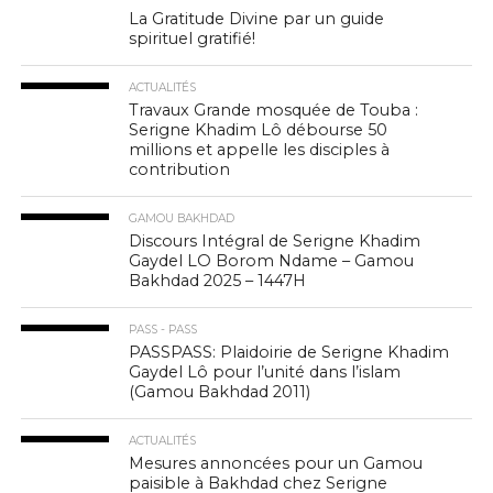
La Gratitude Divine par un guide
spirituel gratifié!
ACTUALITÉS
Travaux Grande mosquée de Touba :
Serigne Khadim Lô débourse 50
millions et appelle les disciples à
contribution
GAMOU BAKHDAD
Discours Intégral de Serigne Khadim
Gaydel LO Borom Ndame – Gamou
Bakhdad 2025 – 1447H
PASS - PASS
PASSPASS: Plaidoirie de Serigne Khadim
Gaydel Lô pour l’unité dans l’islam
(Gamou Bakhdad 2011)
ACTUALITÉS
Mesures annoncées pour un Gamou
paisible à Bakhdad chez Serigne