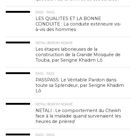
PASS - PASS
LES QUALITES ET LA BONNE
CONDUITE : La conduite extérieure vis-
à-vis des hommes
NETALI BOROM NDAME
Les étapes laborieuses de la
construction de la Grande Mosquée de
Touba, par Serigne Khadim Lô
PASS - PASS
PASSPASS: Le Véritable Pardon dans
toute sa Splendeur, par Serigne Khadim
Lô
NETALI BOROM NDAME
NETALI : Le comportement du Cheikh
face à la maladie quand survenaient les
heures de prières!
PASS - PASS