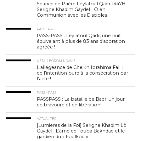
Séance de Prière Leylatoul Qadr 1447H:
Serigne Khadim Gaydel LÔ en
Communion avec les Disciples
PASS - PASS
PASS-PASS : Leylatoul Qadr, une nuit
équivalant à plus de 83 ans d’adoration
agréée !
NETALI BOROM NDAME
L’allégeance de Cheikh Ibrahima Fall :
de l’intention pure à la consécration par
l’acte !
PASS - PASS
PASSPASS : La bataille de Badr, un jour
de bravoure et de libération!
ACTUALITÉS
[Lumières de la Foi] Serigne Khadim Lô
Gaydel : L’âme de Touba Bakhdad et le
gardien du « Foulkou »