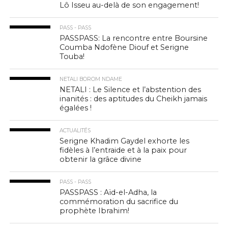
Lô Isseu au-delà de son engagement!
PASS - PASS
PASSPASS: La rencontre entre Boursine
Coumba Ndofène Diouf et Serigne
Touba!
NETALI BOROM NDAME
NETALI : Le Silence et l’abstention des
inanités : des aptitudes du Cheikh jamais
égalées !
ACTUALITÉS
Serigne Khadim Gaydel exhorte les
fidèles à l’entraide et à la paix pour
obtenir la grâce divine
PASS - PASS
PASSPASS : Aïd-el-Adha, la
commémoration du sacrifice du
prophète Ibrahim!