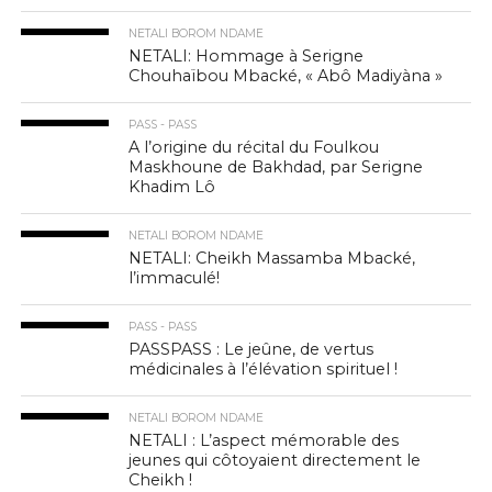
NETALI BOROM NDAME
NETALI: Hommage à Serigne
Chouhaïbou Mbacké, « Abô Madiyàna »
PASS - PASS
A l’origine du récital du Foulkou
Maskhoune de Bakhdad, par Serigne
Khadim Lô
NETALI BOROM NDAME
NETALI: Cheikh Massamba Mbacké,
l’immaculé!
PASS - PASS
PASSPASS : Le jeûne, de vertus
médicinales à l’élévation spirituel !
NETALI BOROM NDAME
NETALI : L’aspect mémorable des
jeunes qui côtoyaient directement le
Cheikh !