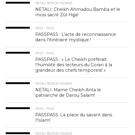
NETALI BOROM NDAME
NETALI: Cheikh Ahmadou Bamba et le
mois sacré Zûl-Hijja!
PASS - PASS
PASSPASS : L’acte de reconnaissance
dans l’itinéraire mystique !
PASS - PASS
PASSPASS : « Le Cheikh préférait
l’humilité des lecteurs du Coran à la
grandeur des chefs temporels! »
NETALI BOROM NDAME
NETALI: Mame Cheikh Anta le
patriarche de Darou Salam!
PASS - PASS
PASSPASS: La place du savant dans
l’Islam!
NETALI BOROM NDAME