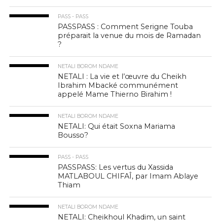
PASS - PASS
PASSPASS : Comment Serigne Touba
préparait la venue du mois de Ramadan
?
NETALI BOROM NDAME
NETALI : La vie et l’œuvre du Cheikh
Ibrahim Mbacké communément
appelé Mame Thierno Birahim !
NETALI BOROM NDAME
NETALI: Qui était Soxna Mariama
Bousso?
PASS - PASS
PASSPASS: Les vertus du Xassida
MATLABOUL CHIFAÎ, par Imam Ablaye
Thiam
NETALI BOROM NDAME
NETALI: Cheikhoul Khadim, un saint