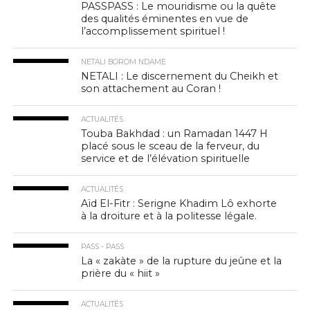
PASSPASS : Le mouridisme ou la quête
des qualités éminentes en vue de
l’accomplissement spirituel !
NETALI BOROM NDAME
NETALI : Le discernement du Cheikh et
son attachement au Coran !
ACTUALITÉS
Touba Bakhdad : un Ramadan 1447 H
placé sous le sceau de la ferveur, du
service et de l’élévation spirituelle
ACTUALITÉS
Aïd El-Fitr : Serigne Khadim Lô exhorte
à la droiture et à la politesse légale.
PASS - PASS
La « zakàte » de la rupture du jeûne et la
prière du « hiit »
ACTUALITÉS