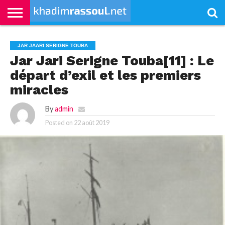
ACCUEIL
KHADIMRASSOUL
LE
ACTUALITÉS
CONTRIBUTIONS
PASS
NETALI
L’ISLAM
VIDÉOS
JAR JAARI SERIGNE TOUBA
MOURIDISME
–
BOROM
PASS
NDAME
Jar Jari Serigne Touba[11] : Le
départ d’exil et les premiers
miracles
By
admin
Posted on
22 août 2019