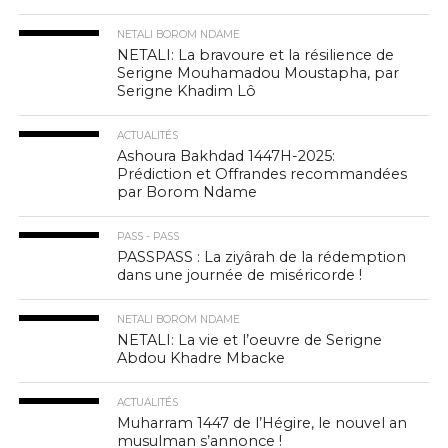
NETALI BOROM NDAME
NETALI: La bravoure et la résilience de
Serigne Mouhamadou Moustapha, par
Serigne Khadim Lô
ACTUALITÉS
Ashoura Bakhdad 1447H-2025:
Prédiction et Offrandes recommandées
par Borom Ndame
PASS - PASS
PASSPASS : La ziyârah de la rédemption
dans une journée de miséricorde !
NETALI BOROM NDAME
NETALI: La vie et l’oeuvre de Serigne
Abdou Khadre Mbacke
ACTUALITÉS
Muharram 1447 de l’Hégire, le nouvel an
musulman s’annonce !