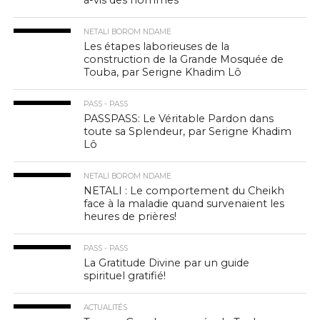
à-vis des hommes
NETALI BOROM NDAME
Les étapes laborieuses de la
construction de la Grande Mosquée de
Touba, par Serigne Khadim Lô
PASS - PASS
PASSPASS: Le Véritable Pardon dans
toute sa Splendeur, par Serigne Khadim
Lô
NETALI BOROM NDAME
NETALI : Le comportement du Cheikh
face à la maladie quand survenaient les
heures de prières!
PASS - PASS
La Gratitude Divine par un guide
spirituel gratifié!
ACTUALITÉS