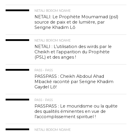
NETALI BOROM NDAME
NETALI: Le Prophète Moumamad (psl)
source de paix et de lumière, par
Serigne Khadim Lô
NETALI BOROM NDAME
NETALI : L’utilisation des wirds par le
Cheikh et l’apparition du Prophète
(PSL) et des anges !
PASS - PASS
PASSPASS : Cheikh Abdoul Ahad
Mbacké raconté par Serigne Khadim
Gaydel Lô!
PASS - PASS
PASSPASS : Le mouridisme ou la quête
des qualités éminentes en vue de
l’accomplissement spirituel !
NETALI BOROM NDAME