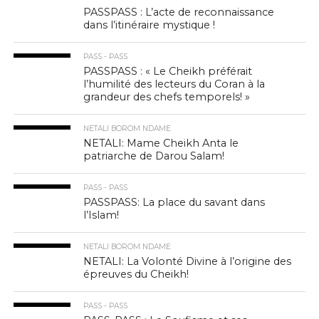
PASSPASS : L’acte de reconnaissance
dans l’itinéraire mystique !
PASS - PASS
PASSPASS : « Le Cheikh préférait
l’humilité des lecteurs du Coran à la
grandeur des chefs temporels! »
NETALI BOROM NDAME
NETALI: Mame Cheikh Anta le
patriarche de Darou Salam!
PASS - PASS
PASSPASS: La place du savant dans
l’Islam!
NETALI BOROM NDAME
NETALI: La Volonté Divine à l’origine des
épreuves du Cheikh!
PASS - PASS