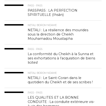
PASS - PASS
PASSPASS : LA PERFECTION
SPIRITUELLE (Ihsân)
NETALI BOROM NDAME
NETALI : La résilience des mourides
sous la direction de Cheikh
Mouhamadou Moustapha
PASS - PASS
La conformité du Cheikh à la Sunna et
ses exhortations à l’acquisition de biens
licites!
NETALI BOROM NDAME
NETALI : Le Saint-Coran dans le
quotidien du Cheikh et de ses scribes !
PASS - PASS
LES QUALITES ET LA BONNE
CONDUITE : La conduite extérieure vis-