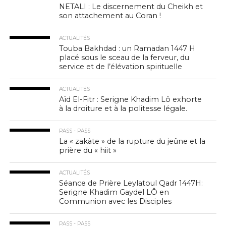
NETALI : Le discernement du Cheikh et
son attachement au Coran !
ACTUALITÉS
Touba Bakhdad : un Ramadan 1447 H
placé sous le sceau de la ferveur, du
service et de l’élévation spirituelle
ACTUALITÉS
Aïd El-Fitr : Serigne Khadim Lô exhorte
à la droiture et à la politesse légale.
PASS - PASS
La « zakàte » de la rupture du jeûne et la
prière du « hiit »
ACTUALITÉS
Séance de Prière Leylatoul Qadr 1447H:
Serigne Khadim Gaydel LÔ en
Communion avec les Disciples
PASS - PASS