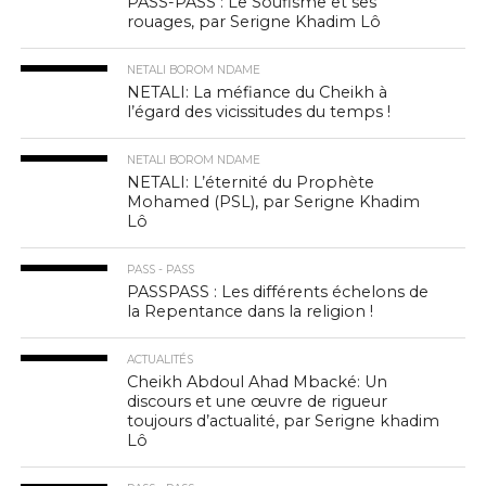
PASS-PASS : Le Soufisme et ses
rouages, par Serigne Khadim Lô
NETALI BOROM NDAME
NETALI: La méfiance du Cheikh à
l’égard des vicissitudes du temps !
NETALI BOROM NDAME
NETALI: L’éternité du Prophète
Mohamed (PSL), par Serigne Khadim
Lô
PASS - PASS
PASSPASS : Les différents échelons de
la Repentance dans la religion !
ACTUALITÉS
Cheikh Abdoul Ahad Mbacké: Un
discours et une œuvre de rigueur
toujours d’actualité, par Serigne khadim
Lô