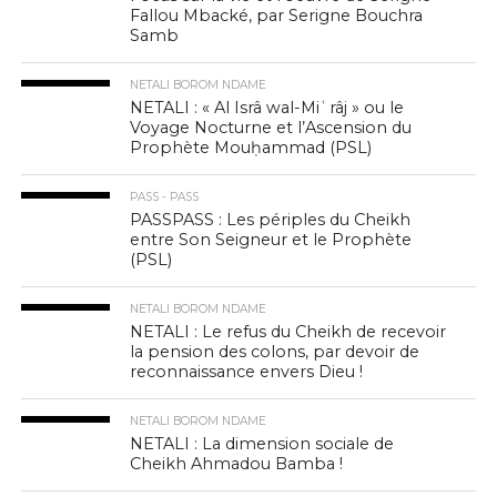
Fallou Mbacké, par Serigne Bouchra
Samb
NETALI BOROM NDAME
NETALI : « Al Isrâ wal-Miʿrâj » ou le
Voyage Nocturne et l’Ascension du
Prophète Mouḥammad (PSL)
PASS - PASS
PASSPASS : Les périples du Cheikh
entre Son Seigneur et le Prophète
(PSL)
NETALI BOROM NDAME
NETALI : Le refus du Cheikh de recevoir
la pension des colons, par devoir de
reconnaissance envers Dieu !
NETALI BOROM NDAME
NETALI : La dimension sociale de
Cheikh Ahmadou Bamba !