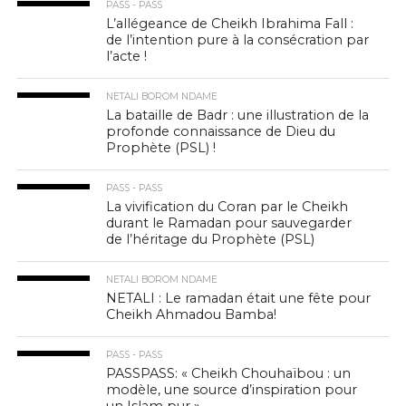
PASS - PASS
L’allégeance de Cheikh Ibrahima Fall :
de l’intention pure à la consécration par
l’acte !
NETALI BOROM NDAME
La bataille de Badr : une illustration de la
profonde connaissance de Dieu du
Prophète (PSL) !
PASS - PASS
La vivification du Coran par le Cheikh
durant le Ramadan pour sauvegarder
de l’héritage du Prophète (PSL)
NETALI BOROM NDAME
NETALI : Le ramadan était une fête pour
Cheikh Ahmadou Bamba!
PASS - PASS
PASSPASS: « Cheikh Chouhaïbou : un
modèle, une source d’inspiration pour