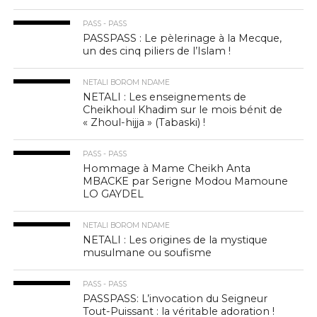
PASS - PASS
PASSPASS : Le pèlerinage à la Mecque,
un des cinq piliers de l’Islam !
NETALI BOROM NDAME
NETALI : Les enseignements de
Cheikhoul Khadim sur le mois bénit de
« Zhoul-hijja » (Tabaski) !
PASS - PASS
Hommage à Mame Cheikh Anta
MBACKE par Serigne Modou Mamoune
LO GAYDEL
NETALI BOROM NDAME
NETALI : Les origines de la mystique
musulmane ou soufisme
PASS - PASS
PASSPASS: L’invocation du Seigneur
Tout-Puissant : la véritable adoration !