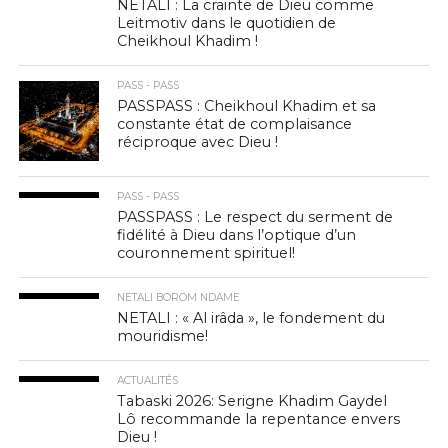
NETALI : La crainte de Dieu comme
Leitmotiv dans le quotidien de
Cheikhoul Khadim !
PASS - PASS
PASSPASS : Cheikhoul Khadim et sa
constante état de complaisance
réciproque avec Dieu !
PASS - PASS
PASSPASS : Le respect du serment de
fidélité à Dieu dans l’optique d’un
couronnement spirituel!
NETALI BOROM NDAME
NETALI : « Al irâda », le fondement du
mouridisme!
ACTUALITÉS
Tabaski 2026: Serigne Khadim Gaydel
Lô recommande la repentance envers
Dieu !