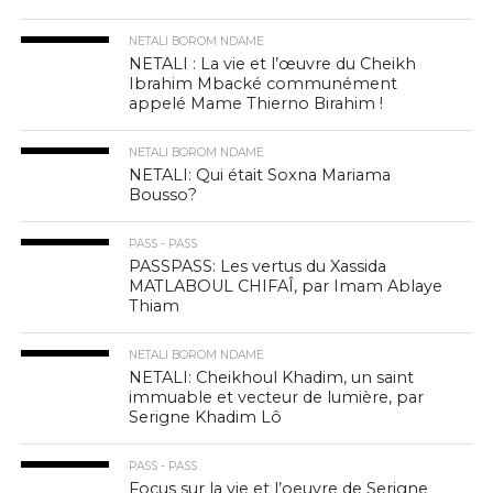
NETALI BOROM NDAME
NETALI : La vie et l’œuvre du Cheikh
Ibrahim Mbacké communément
appelé Mame Thierno Birahim !
NETALI BOROM NDAME
NETALI: Qui était Soxna Mariama
Bousso?
PASS - PASS
PASSPASS: Les vertus du Xassida
MATLABOUL CHIFAÎ, par Imam Ablaye
Thiam
NETALI BOROM NDAME
NETALI: Cheikhoul Khadim, un saint
immuable et vecteur de lumière, par
Serigne Khadim Lô
PASS - PASS
Focus sur la vie et l’oeuvre de Serigne