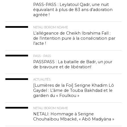
PASS-PASS : Leylatoul Qadr, une nuit
équivalant à plus de 83 ans d’adoration
agréée !
NETALI BOROM NDAME
L’allégeance de Cheikh Ibrahima Fall :
de l’intention pure à la consécration par
l’acte !
PASS - PASS
PASSPASS : La bataille de Badr, un jour
de bravoure et de libération!
ACTUALITÉS
[Lumières de la Foi] Serigne Khadim Lô
Gaydel : L’âme de Touba Bakhdad et le
gardien du « Foulkou »
NETALI BOROM NDAME
NETALI: Hommage à Serigne
Chouhaïbou Mbacké, « Abô Madiyàna »