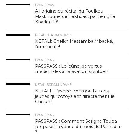
PASS - PASS
A l’origine du récital du Foulkou
Maskhoune de Bakhdad, par Serigne
Khadim Lô
NETALI BOROM NDAME
NETALI: Cheikh Massamba Mbacké,
l’immaculé!
PASS - PASS
PASSPASS : Le jeûne, de vertus
médicinales à l’élévation spirituel !
NETALI BOROM NDAME
NETALI : L’aspect mémorable des
jeunes qui côtoyaient directement le
Cheikh !
PASS - PASS
PASSPASS : Comment Serigne Touba
préparait la venue du mois de Ramadan
?