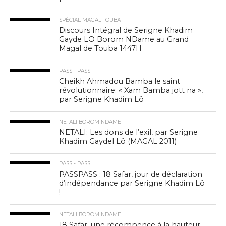
SPÉCIAL MAGAL TOUBA
Discours Intégral de Serigne Khadim
Gayde LO Borom NDame au Grand
Magal de Touba 1447H
PASS - PASS
Cheikh Ahmadou Bamba le saint
révolutionnaire: « Xam Bamba jott na »,
par Serigne Khadim Lô
NETALI BOROM NDAME
NETALI: Les dons de l’exil, par Serigne
Khadim Gaydel Lô (MAGAL 2011)
PASS - PASS
PASSPASS : 18 Safar, jour de déclaration
d’indépendance par Serigne Khadim Lô
!
NETALI BOROM NDAME
18 Safar, une récompence à la hauteur