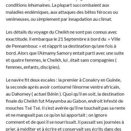
conditions inhumaines. La plupart succombaient aux
maladies endémiques, aux attaques des bêtes féroces ou
venimeuses, ou simplement par innapdation au climat.
Les détails du voyage du Cheikh ne sont pas connus avec
exactitude. il embarqua le 21 Septembre à bord du » Ville
de Pennambouc » et n’apprit sa destination qu’une fois à
bord. Alors que l’Almamy Samory entait parti avec une suite
et quatre femmes, le Cheikh, lui , était sans compagnies (
femmes, enfants, disciples).
Le navire fit deux escales : la premier à Conakry en Guinée,
la seconde après avoir contourné l’énorme ventre africain,
au Dahomey ( actuel Bénin ). Quoi qu’il en soit, la destination
finale du Cheikh fut Mayumba au Gabon, endroit infesté de
mouches Tsé Tsé. Il s’est avérée qu’il ne touchait pas sa rente
et ne mangeait pas ce qu’on lui apportait ; on ignore
comment et de quoi il se nourrissait. Il passait ses journées à
prier, à méditer et à écrire et conservait ses écrits dans des