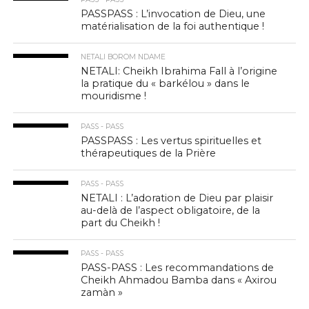
PASSPASS : L’invocation de Dieu, une
matérialisation de la foi authentique !
NETALI BOROM NDAME
NETALI: Cheikh Ibrahima Fall à l’origine
la pratique du « barkélou » dans le
mouridisme !
PASS - PASS
PASSPASS : Les vertus spirituelles et
thérapeutiques de la Prière
PASS - PASS
NETALI : L’adoration de Dieu par plaisir
au-delà de l’aspect obligatoire, de la
part du Cheikh !
PASS - PASS
PASS-PASS : Les recommandations de
Cheikh Ahmadou Bamba dans « Axirou
zamàn »