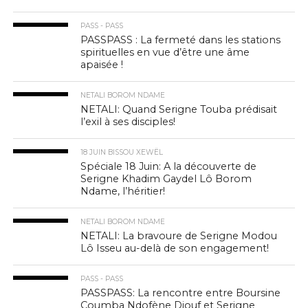
PASS - PASS
PASSPASS : La fermeté dans les stations
spirituelles en vue d’être une âme
apaisée !
NETALI BOROM NDAME
NETALI: Quand Serigne Touba prédisait
l’exil à ses disciples!
18 JUIN BISSOU XEWËL
Spéciale 18 Juin: A la découverte de
Serigne Khadim Gaydel Lô Borom
Ndame, l’héritier!
NETALI BOROM NDAME
NETALI: La bravoure de Serigne Modou
Lô Isseu au-delà de son engagement!
PASS - PASS
PASSPASS: La rencontre entre Boursine
Coumba Ndofène Diouf et Serigne