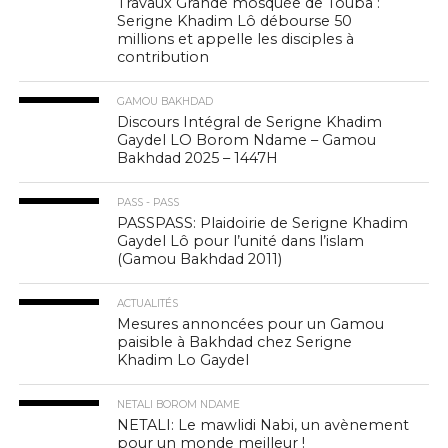
Travaux Grande mosquée de Touba :
Serigne Khadim Lô débourse 50
millions et appelle les disciples à
contribution
GAMOU BAKHDAD
Discours Intégral de Serigne Khadim
Gaydel LO Borom Ndame – Gamou
Bakhdad 2025 – 1447H
PASS - PASS
PASSPASS: Plaidoirie de Serigne Khadim
Gaydel Lô pour l’unité dans l’islam
(Gamou Bakhdad 2011)
ACTUALITÉS
Mesures annoncées pour un Gamou
paisible à Bakhdad chez Serigne
Khadim Lo Gaydel
NETALI BOROM NDAME
NETALI: Le mawlidi Nabi, un avènement
pour un monde meilleur !