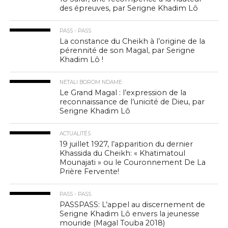
des épreuves, par Serigne Khadim Lô
PASS - PASS
La constance du Cheikh à l’origine de la
pérennité de son Magal, par Serigne
Khadim Lô !
NETALI BOROM NDAME
Le Grand Magal : l’expression de la
reconnaissance de l’unicité de Dieu, par
Serigne Khadim Lô
ACTUALITÉS
19 juillet 1927, l’apparition du dernier
Khassida du Cheikh: « Khatimatoul
Mounajati » ou le Couronnement De La
Prière Fervente!
PASS - PASS
PASSPASS: L’appel au discernement de
Serigne Khadim Lô envers la jeunesse
mouride (Magal Touba 2018)