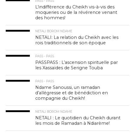
PASS - PASS
L’indifférence du Cheikh vis-à-vis des
moqueries ou de la révérence venant
des hommes!
NETALI BOROM NDAME
NETALI: La relation du Cheikh avec les
rois traditionnels de son époque
PASS - PASS
PASSPASS : L’ascension spirituelle par
les Xassaïdes de Serigne Touba
PASS - PASS
Ndame Sanoussi, un ramadan
d’allégresse et de bénédiction en
compagnie du Cheikh!
NETALI BOROM NDAME
NETALI : Le quotidien du Cheikh durant
les mois de Ramadan à Ndiarème!