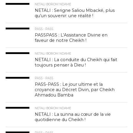
NETALI BOROM NDAME
NETALI : Serigne Saliou Mbacké, plus
qu’un souvenir: une réalité !
PASS - PASS
PASSPASS : L’Assistance Divine en
faveur de notre Cheikh !
NETALI BOROM NDAME
NETALI : La conduite du Cheikh qui fait
toujours penser à Dieu !
PASS - PASS
PASS-PASS : Le jour ultime et la
croyance au Décret Divin, par Cheikh
Ahmadou Bamba
NETALI BOROM NDAME
NETALI : La sunna au cœur de la vie
quotidienne du Cheikh !
PASS - PASS