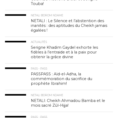
Touba!
NETALI BOROM NDAME
NETALI : Le Silence et l’abstention des
inanités : des aptitudes du Cheikh jamais
égalées !
ACTUALITÉS
Serigne Khadim Gaydel exhorte les
fidèles à l’entraide et à la paix pour
obtenir la grâce divine
PASS - PASS
PASSPASS : Aïd-el-Adha, la
commémoration du sacrifice du
prophète Ibrahim!
NETALI BOROM NDAME
NETALI: Cheikh Ahmadou Bamba et le
mois sacré Zûl-Hijja!
PASS - PASS