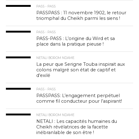
PASS - PASS
PASSPASS : 11 novembre 1902, le retour
triomphal du Cheikh parmi les siens !
PASS - PASS
PASS-PASS : L’origine du Wird et sa
place dans la pratique pieuse !
NETALI BOROM NDAME
La peur que Serigne Touba inspirait aux
colons malgré son état de captif et
d’exilé
PASS - PASS
PASSPASS: L’engagement perpétuel
comme fil conducteur pour l’aspirant!
NETALI BOROM NDAME
NETALI : Les capacités humaines du
Cheikh révélatrices de la facette
inébranlable de son être !