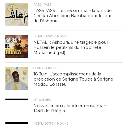
PASS - PASS
PASSPASS : Les recommandations de
Cheikh Ahmadou Bamba pour le jour
de l’Ashoura !
NETALI BOROM NDAME
NETALI : Ashoura, une tragédie pour
Hussein le petit-fils du Prophète
Mohamed (psl)
CONTRIBUTIONS
18 Juin: L’accomplissement de la
prédiction de Serigne Touba à Serigne
Modou Lô Isseu
ACTUALITÉS
Nouvel an du calendrier musulman:
1448 de l’Hégire
NETALI BOROM NDAME